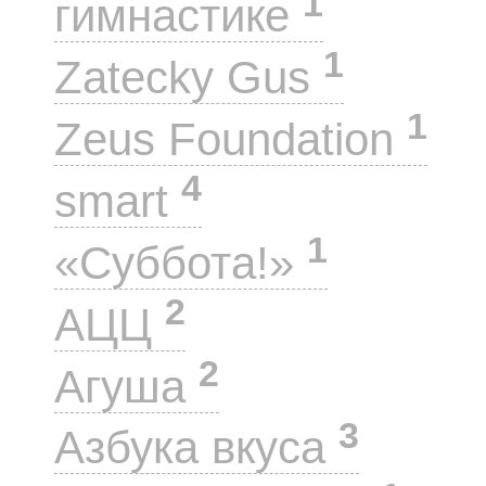
1
гимнастике
1
Zatecky Gus
1
Zeus Foundation
4
smart
1
«Суббота!»
2
АЦЦ
2
Агуша
3
Азбука вкуса