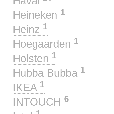
Haval
1
Heineken
1
Heinz
1
Hoegaarden
1
Holsten
1
Hubba Bubba
1
IKEA
6
INTOUCH
1