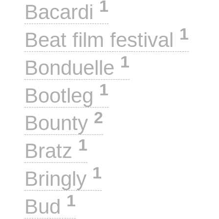
1
Bacardi
1
Beat film festival
1
Bonduelle
1
Bootleg
2
Bounty
1
Bratz
1
Bringly
1
Bud