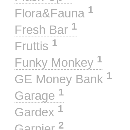
1
Flora&Fauna
1
Fresh Bar
1
Fruttis
1
Funky Monkey
1
GE Money Bank
1
Garage
1
Gardex
2
Garnier