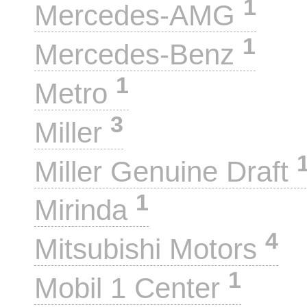
1
Mercedes-AMG
1
Mercedes-Benz
1
Metro
3
Miller
Miller Genuine Draft
1
Mirinda
4
Mitsubishi Motors
1
Mobil 1 Center