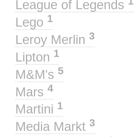
1
League of Legends
1
Lego
3
Leroy Merlin
1
Lipton
5
M&M's
4
Mars
1
Martini
3
Media Markt