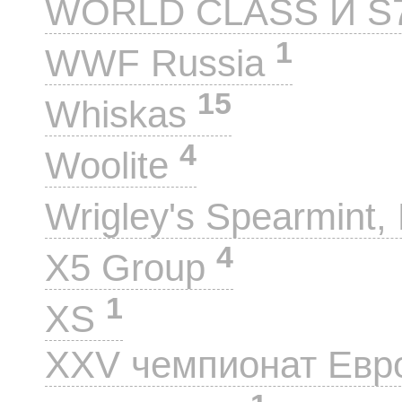
WORLD CLASS И S
1
WWF Russia
15
Whiskas
4
Woolite
Wrigley's Spearmint, 
4
X5 Group
1
XS
XXV чемпионат Евр