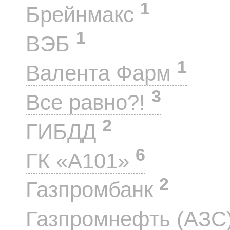
1
Брейнмакс
1
ВЭБ
1
Валента Фарм
3
Все равно?!
2
ГИБДД
6
ГК «А101»
2
Газпромбанк
Газпромнефть (АЗС