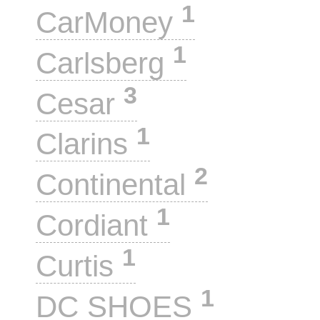
1
CarMoney
1
Carlsberg
3
Cesar
1
Clarins
2
Continental
1
Cordiant
1
Curtis
1
DC SHOES