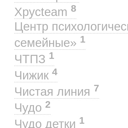
8
Хрусteam
Центр психологиче
1
семейные»
1
ЧТПЗ
4
Чижик
7
Чистая линия
2
Чудо
1
Чудо детки