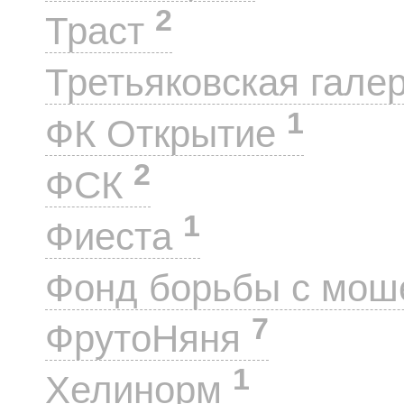
2
Траст
Третьяковская гале
1
ФК Открытие
2
ФСК
1
Фиеста
Фонд борьбы с мо
7
ФрутоНяня
1
Хелинорм