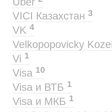
Uber
3
VICI Казахстан
4
VK
Velkopopovicky Koze
1
Vi
10
Visa
1
Visa и ВТБ
1
Visa и МКБ