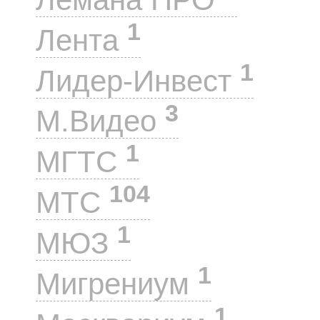
1
Лента
1
Лидер-Инвест
3
М.Видео
1
МГТС
104
МТС
1
МЮЗ
1
Мигрениум
1