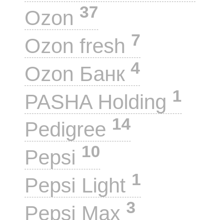
37
Ozon
7
Ozon fresh
4
Ozon Банк
1
PASHA Holding
14
Pedigree
10
Pepsi
1
Pepsi Light
3
Pepsi Max