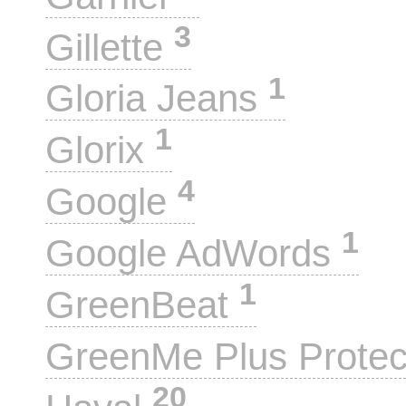
3
Gillette
1
Gloria Jeans
1
Glorix
4
Google
1
Google AdWords
1
GreenBeat
GreenMe Plus Prote
20