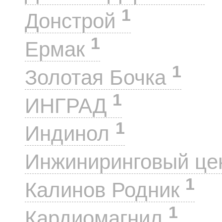
1
Донстрой
1
Ермак
1
Золотая Бочка
1
ИНГРАД
1
Индинол
Инжиниринговый це
1
Калинов Родник
1
Кардиомагнил