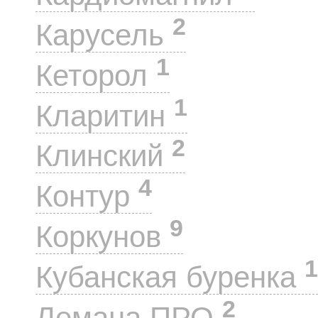
2
Карусель
1
Кеторол
1
Кларитин
2
Клинский
4
Контур
9
Коркунов
1
Кубанская буренка
2
Лемана ПРО