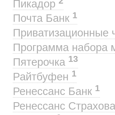
2
Пикадор
1
Почта Банк
Приватизационные 
Программа набора 
13
Пятерочка
1
Райтбуфен
1
Ренессанс Банк
Ренессанс Страхов