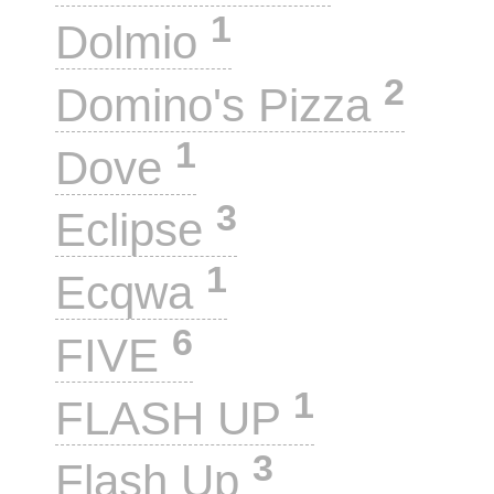
1
Dolmio
2
Domino's Pizza
1
Dove
3
Eclipse
1
Ecqwa
6
FIVE
1
FLASH UP
3
Flash Up