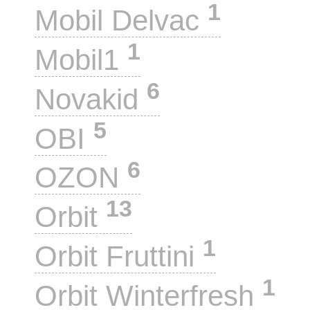
1
Mobil Delvac
1
Mobil1
6
Novakid
5
OBI
6
OZON
13
Orbit
1
Orbit Fruttini
1
Orbit Winterfresh