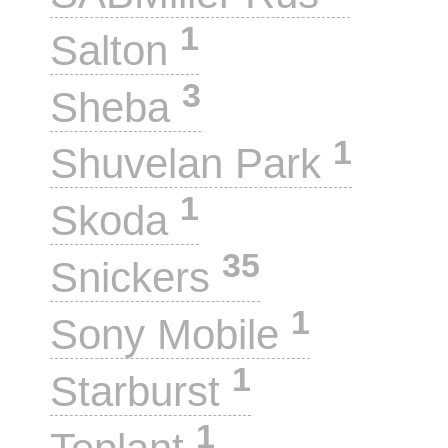
1
Salton
3
Sheba
1
Shuvelan Park
1
Skoda
35
Snickers
1
Sony Mobile
1
Starburst
1