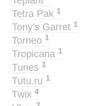
Teplant
1
Tetra Pak
1
Tony’s Garret
1
Torneo
1
Tropicana
1
Tunes
1
Tutu.ru
4
Twix
2