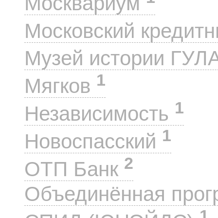
Москвариум
Московский кредит
Музей истории ГУЛ
1
Мягков
1
Независимость
1
Новоспасский
2
ОТП Банк
Объединённая прог
1