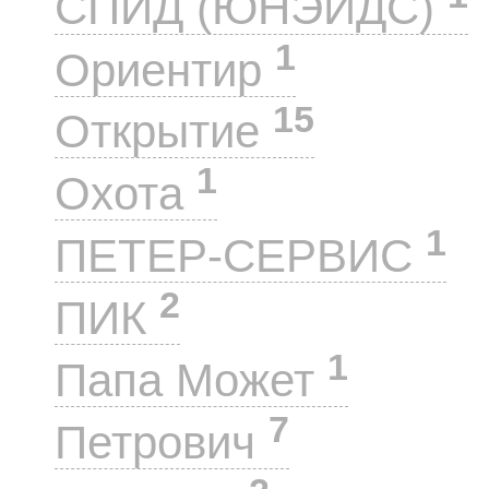
СПИД (ЮНЭЙДС)
1
Ориентир
15
Открытие
1
Охота
1
ПЕТЕР-СЕРВИС
2
ПИК
1
Папа Может
7
Петрович