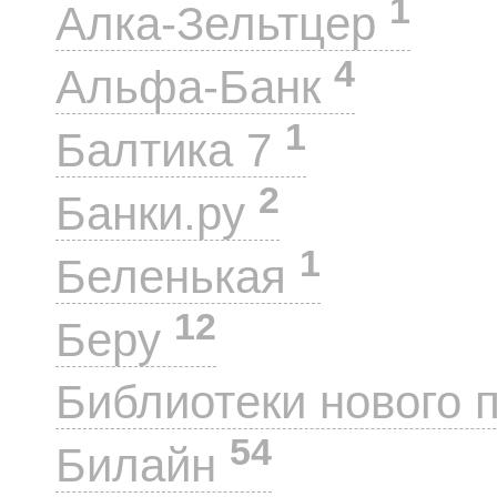
1
Алка-Зельтцер
4
Альфа-Банк
1
Балтика 7
2
Банки.ру
1
Беленькая
12
Беру
Библиотеки нового 
54
Билайн