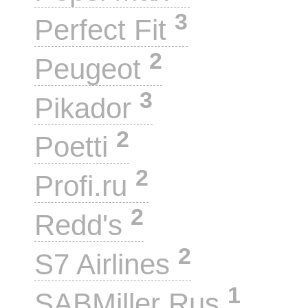
3
Perfect Fit
2
Peugeot
3
Pikador
2
Poetti
2
Profi.ru
2
Redd's
2
S7 Airlines
1
SABMiller Rus