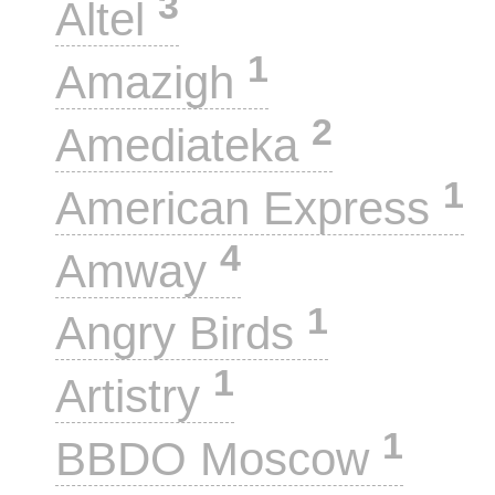
3
Altel
1
Amazigh
2
Amediateka
1
American Express
4
Amway
1
Angry Birds
1
Artistry
1
BBDO Moscow