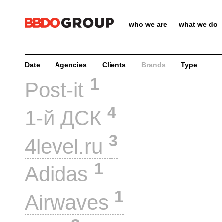
who we are
what we do
Date
Agencies
Clients
Brands
Type
1
Post-it
4
1-й ДСК
3
4level.ru
1
Adidas
1
Airwaves