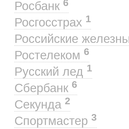
6
Росбанк
1
Росгосстрах
Российские железн
6
Ростелеком
1
Русский лед
6
Сбербанк
2
Секунда
3
Спортмастер