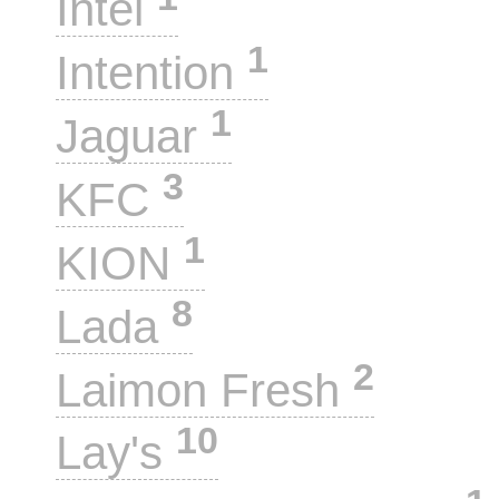
Intel
1
Intention
1
Jaguar
3
KFC
1
KION
8
Lada
2
Laimon Fresh
10
Lay's