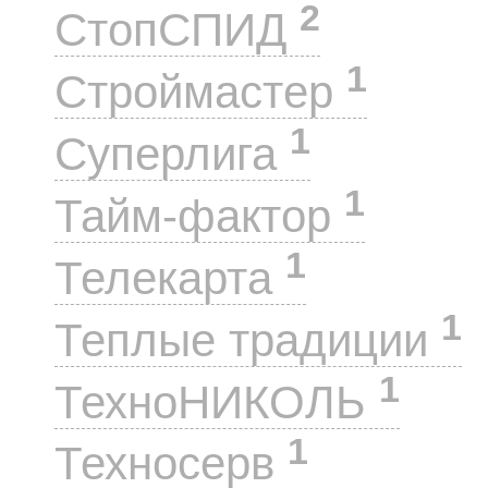
2
СтопСПИД
1
Строймастер
1
Суперлига
1
Тайм-фактор
1
Телекарта
1
Теплые традиции
1
ТехноНИКОЛЬ
1
Техносерв