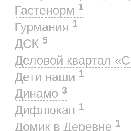
1
Гастенорм
1
Гурмания
5
ДСК
Деловой квартал «
1
Дети наши
3
Динамо
1
Дифлюкан
1
Домик в Деревне