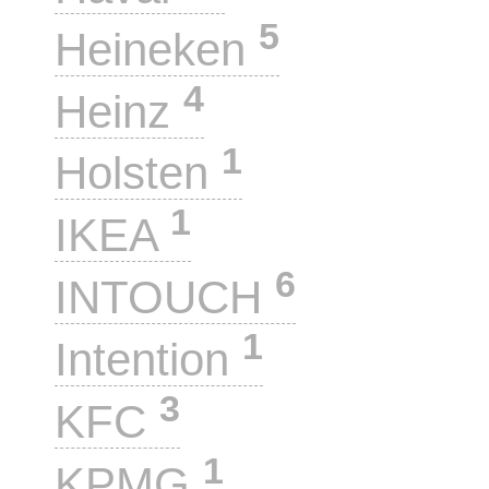
5
Heineken
4
Heinz
1
Holsten
1
IKEA
6
INTOUCH
1
Intention
3
KFC
1
KPMG