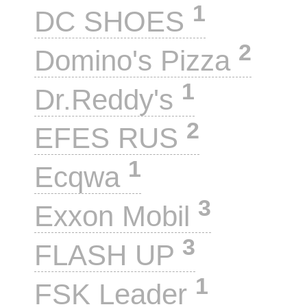
1
DC SHOES
2
Domino's Pizza
1
Dr.Reddy's
2
EFES RUS
1
Ecqwa
3
Exxon Mobil
3
FLASH UP
1
FSK Leader