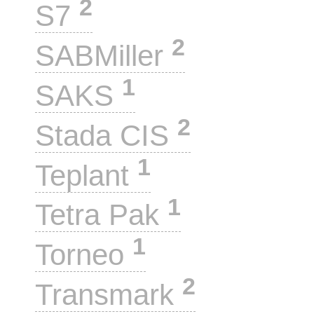
2
S7
2
SABMiller
1
SAKS
2
Stada CIS
1
Teplant
1
Tetra Pak
1
Torneo
2
Transmark