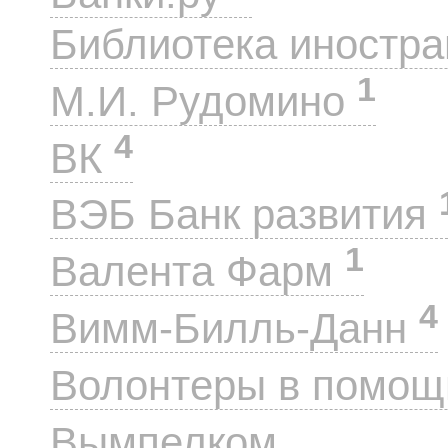
Библиотека иностра
1
М.И. Рудомино
4
ВК
ВЭБ Банк развития
1
Валента Фарм
4
Вимм-Билль-Данн
Волонтеры в помощ
54
Вымпелком