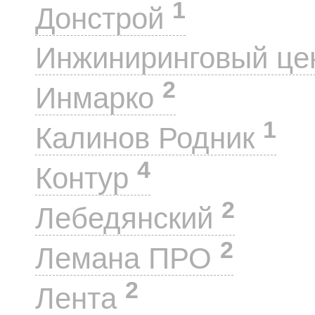
1
Донстрой
Инжиниринговый це
2
Инмарко
1
Калинов Родник
4
Контур
2
Лебедянский
2
Лемана ПРО
2
Лента