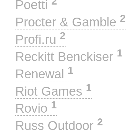
2
Poetti
2
Procter & Gamble
2
Profi.ru
1
Reckitt Benckiser
1
Renewal
1
Riot Games
1
Rovio
2
Russ Outdoor