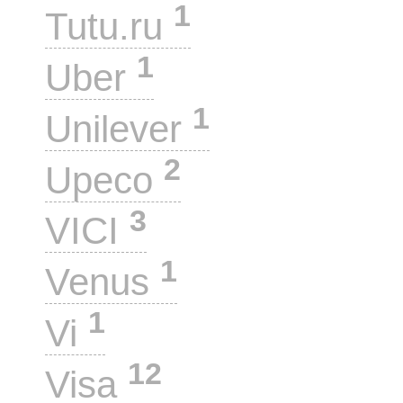
1
Tutu.ru
1
Uber
1
Unilever
2
Upeco
3
VICI
1
Venus
1
Vi
12
Visa