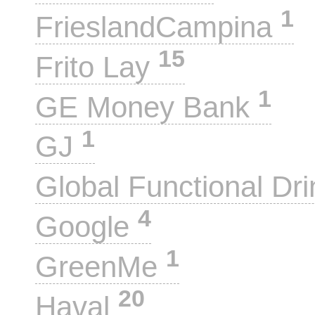
1
FrieslandCampina
15
Frito Lay
1
GE Money Bank
1
GJ
Global Functional Dr
4
Google
1
GreenMe
20
Haval