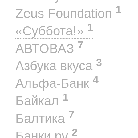
1
Zeus Foundation
1
«Суббота!»
7
АВТОВАЗ
3
Азбука вкуса
4
Альфа-Банк
1
Байкал
7
Балтика
2
Банки.ру