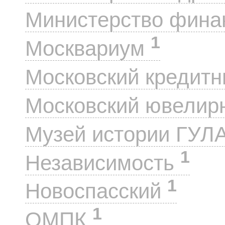
Министерство фин
1
Москвариум
Московский кредит
Московский ювелир
Музей истории ГУЛ
1
Независимость
1
Новоспасский
1
ОМПК