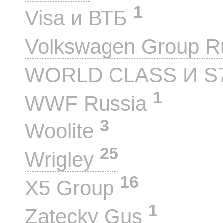
1
Visa и ВТБ
Volkswagen Group 
WORLD CLASS И S
1
WWF Russia
3
Woolite
25
Wrigley
16
X5 Group
1
Zatecky Gus