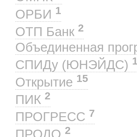
1
ОРБИ
2
ОТП Банк
Объединенная прог
СПИДу (ЮНЭЙДС)
15
Открытие
2
ПИК
7
ПРОГРЕСС
2
ПРОДО