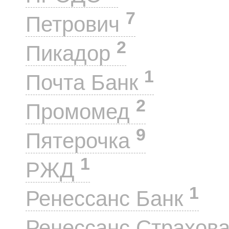
7
Петрович
2
Пикадор
1
Почта Банк
2
Промомед
9
Пятерочка
1
РЖД
1
Ренессанс Банк
Ренессанс Страхов