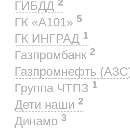
2
ГИБДД
5
ГК «А101»
1
ГК ИНГРАД
2
Газпромбанк
Газпромнефть (АЗС
1
Группа ЧТПЗ
2
Дети наши
3
Динамо