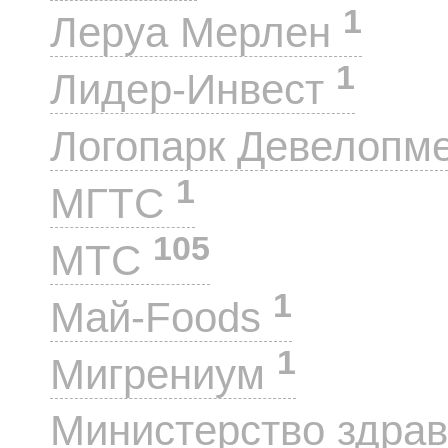
1
Леруа Мерлен
1
Лидер-Инвест
Логопарк Девелопм
1
МГТС
105
МТС
1
Май-Foods
1
Мигрениум
Министерство здра