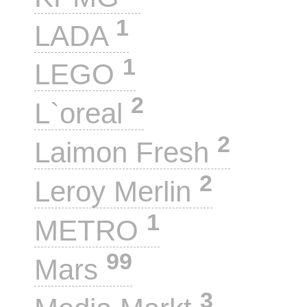
1
LADA
1
LEGO
2
L`oreal
2
Laimon Fresh
2
Leroy Merlin
1
METRO
99
Mars
3