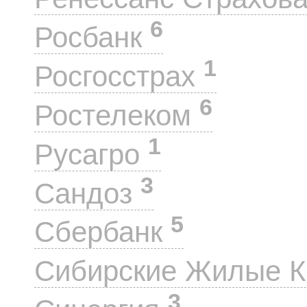
6
Росбанк
1
Росгосстрах
6
Ростелеком
1
Русагро
3
Сандоз
5
Сбербанк
Сибирские Жилые 
3