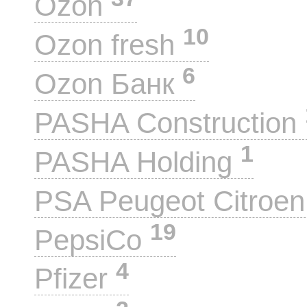
Ozon
10
Ozon fresh
6
Ozon Банк
PASHA Construction
1
PASHA Holding
PSA Peugeot Citroe
19
PepsiCo
4
Pfizer