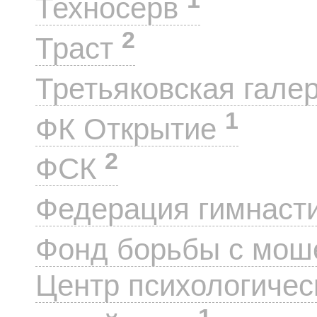
Техносерв
2
Траст
Третьяковская гале
1
ФК Открытие
2
ФСК
Федерация гимнаст
Фонд борьбы с мо
Центр психологиче