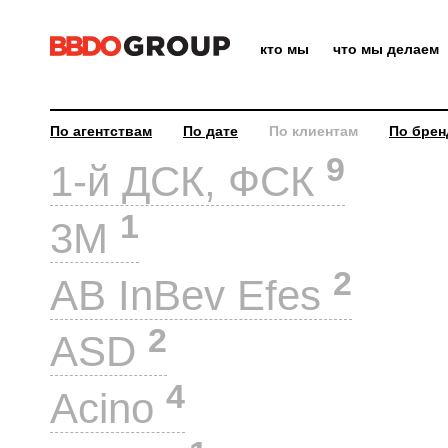
кто мы
что мы делаем
По агентствам
По дате
По клиентам
По брен
9
1-й ДСК, ФСК
1
3M
2
AB InBev Efes
2
ASD
4
Acino