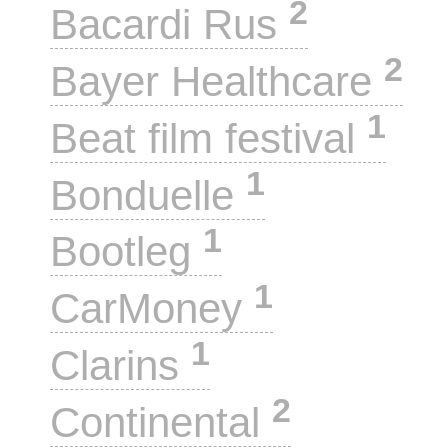
2
Bacardi Rus
2
Bayer Healthcare
1
Beat film festival
1
Bonduelle
1
Bootleg
1
CarMoney
1
Clarins
2
Continental