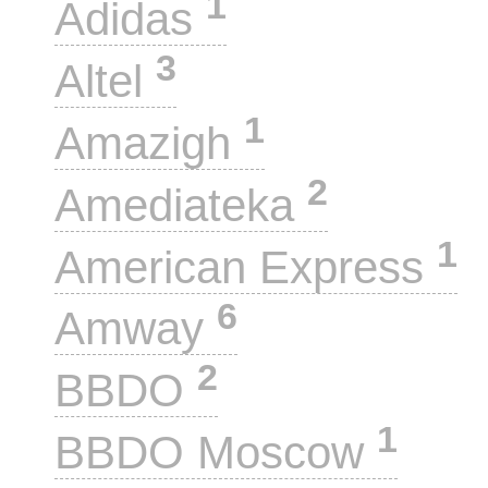
1
Adidas
3
Altel
1
Amazigh
2
Amediateka
1
American Express
6
Amway
2
BBDO
1
BBDO Moscow