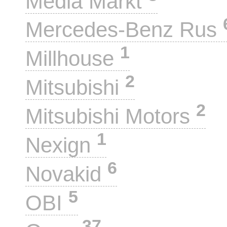
Media Markt
Mercedes-Benz Rus
1
Millhouse
2
Mitsubishi
2
Mitsubishi Motors
1
Nexign
6
Novakid
5
OBI
37