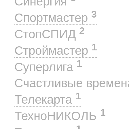
Синергия
3
Спортмастер
2
СтопСПИД
1
Строймастер
1
Суперлига
Счастливые време
1
Телекарта
1
ТехноНИКОЛЬ
1