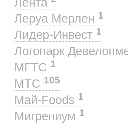
Лента
1
Леруа Мерлен
1
Лидер-Инвест
Логопарк Девелопм
1
МГТС
105
МТС
1
Май-Foods
1
Мигрениум