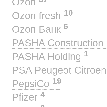
Ozon
10
Ozon fresh
6
Ozon Банк
PASHA Construction
1
PASHA Holding
PSA Peugeot Citroe
19
PepsiCo
4
Pfizer