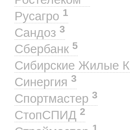
1
Русагро
3
Сандоз
5
Сбербанк
Сибирские Жилые 
3
Синергия
3
Спортмастер
2
СтопСПИД
1