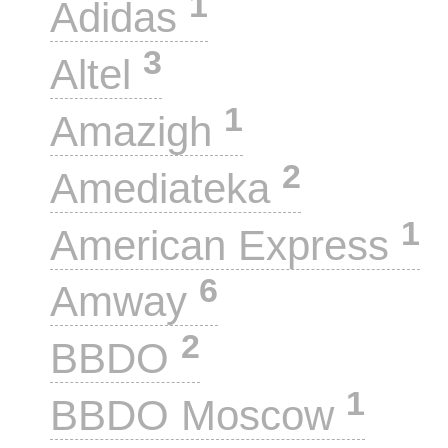
1
Adidas
3
Altel
1
Amazigh
2
Amediateka
1
American Express
6
Amway
2
BBDO
1
BBDO Moscow