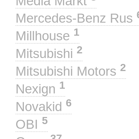
Media Markt
Mercedes-Benz Rus
1
Millhouse
2
Mitsubishi
2
Mitsubishi Motors
1
Nexign
6
Novakid
5
OBI
37