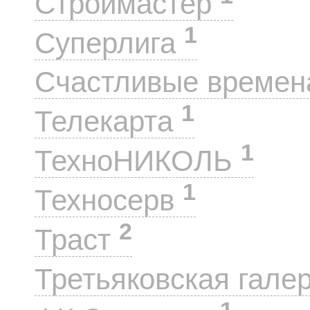
Строймастер
1
Суперлига
Счастливые време
1
Телекарта
1
ТехноНИКОЛЬ
1
Техносерв
2
Траст
Третьяковская гале
1