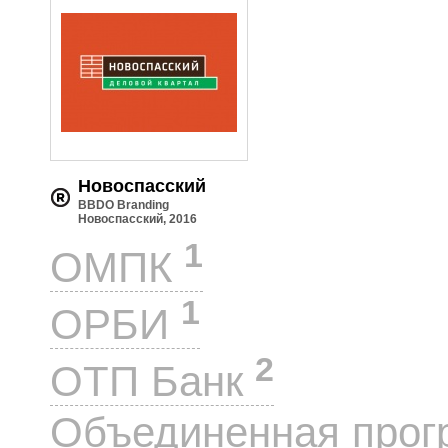
Новоспасский
BBDO Branding
Новоспасский, 2016
1
ОМПК
1
ОРБИ
2
ОТП Банк
Объединенная прог