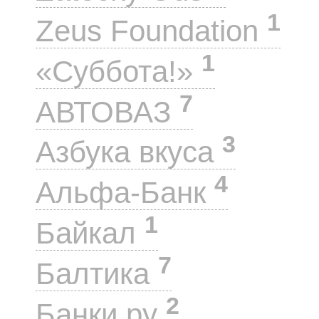
1
Zeus Foundation
1
«Суббота!»
7
АВТОВАЗ
3
Азбука вкуса
4
Альфа-Банк
1
Байкал
7
Балтика
2
Банки.ру