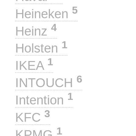
5
Heineken
4
Heinz
1
Holsten
1
IKEA
6
INTOUCH
1
Intention
3
KFC
1
KPMG