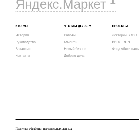
1
Яндекс.Маркет
КТО МЫ
ЧТО МЫ ДЕЛАЕМ
ПРОЕКТЫ
История
Работы
Лекторий BBDO
Руководство
Клиенты
BBDO RUN
Вакансии
Новый бизнес
Фонд «Дети наш
Контакты
Добрые дела
Политика обработки персональных данных