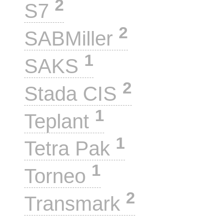
2
S7
2
SABMiller
1
SAKS
2
Stada CIS
1
Teplant
1
Tetra Pak
1
Torneo
2
Transmark