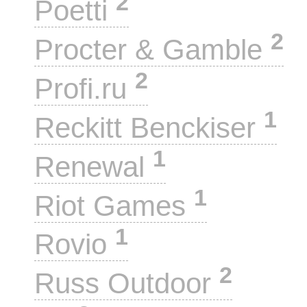
2
Poetti
2
Procter & Gamble
2
Profi.ru
1
Reckitt Benckiser
1
Renewal
1
Riot Games
1
Rovio
2
Russ Outdoor