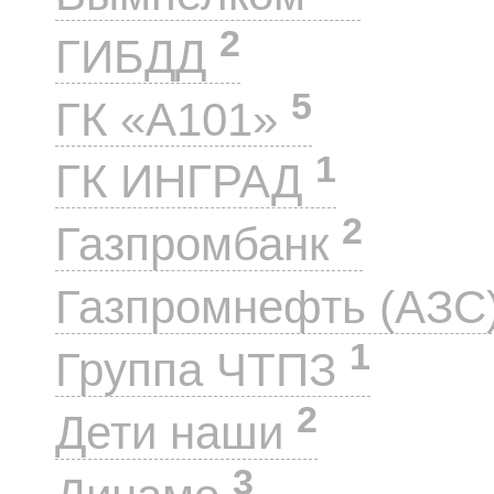
2
ГИБДД
5
ГК «А101»
1
ГК ИНГРАД
2
Газпромбанк
Газпромнефть (АЗС
1
Группа ЧТПЗ
2
Дети наши
3