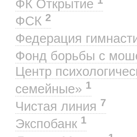
ФК Открытие
2
ФСК
Федерация гимнаст
Фонд борьбы с мо
Центр психологиче
1
семейные»
7
Чистая линия
1
Экспобанк