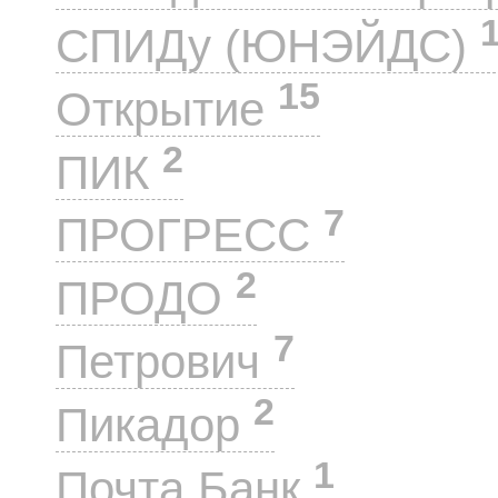
СПИДу (ЮНЭЙДС)
15
Открытие
2
ПИК
7
ПРОГРЕСС
2
ПРОДО
7
Петрович
2
Пикадор
1
Почта Банк