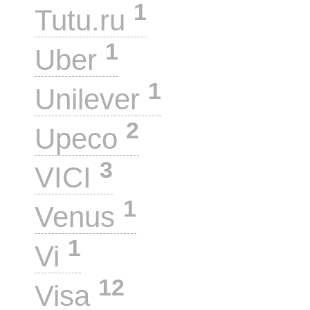
1
Tutu.ru
1
Uber
1
Unilever
2
Upeco
3
VICI
1
Venus
1
Vi
12
Visa