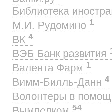
Библиотека иностра
1
М.И. Рудомино
4
ВК
ВЭБ Банк развития
1
Валента Фарм
4
Вимм-Билль-Данн
Волонтеры в помощ
54
Вымпелком