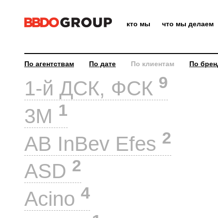
кто мы
что мы делаем
По агентствам
По дате
По клиентам
По брен
9
1-й ДСК, ФСК
1
3M
2
AB InBev Efes
2
ASD
4
Acino