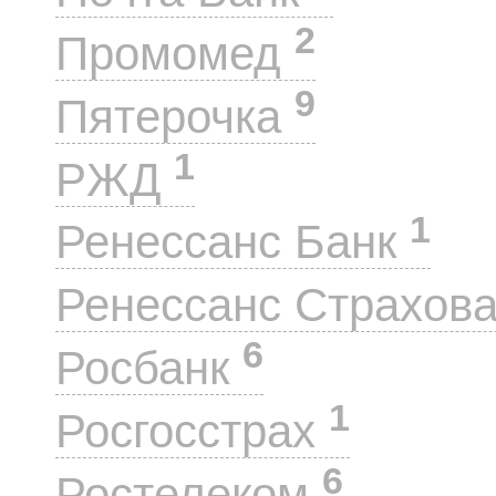
2
Промомед
9
Пятерочка
1
РЖД
1
Ренессанс Банк
Ренессанс Страхов
6
Росбанк
1
Росгосстрах
6
Ростелеком