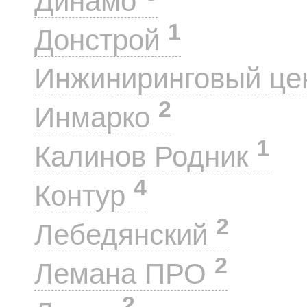
Динамо
1
Донстрой
Инжиниринговый це
2
Инмарко
1
Калинов Родник
4
Контур
2
Лебедянский
2
Лемана ПРО
2