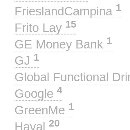
1
FrieslandCampina
15
Frito Lay
1
GE Money Bank
1
GJ
Global Functional Dr
4
Google
1
GreenMe
20
Haval