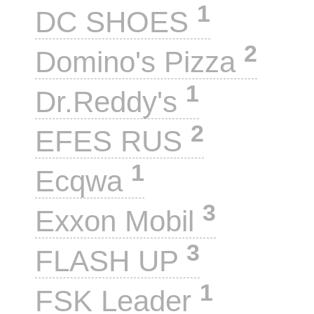
1
DC SHOES
2
Domino's Pizza
1
Dr.Reddy's
2
EFES RUS
1
Ecqwa
3
Exxon Mobil
3
FLASH UP
1
FSK Leader