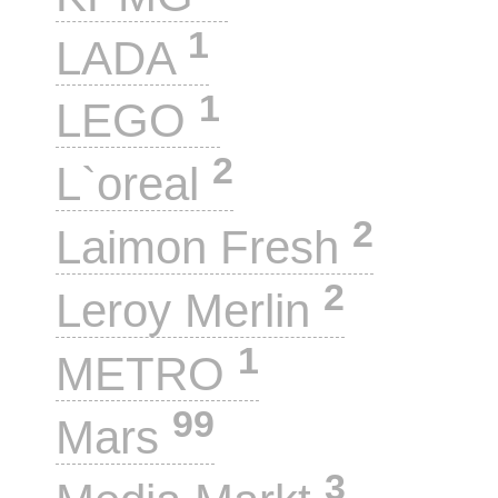
1
LADA
1
LEGO
2
L`oreal
2
Laimon Fresh
2
Leroy Merlin
1
METRO
99
Mars
3