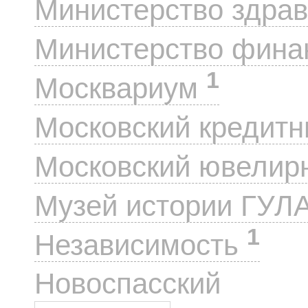
Министерство здра
Министерство фин
1
Москвариум
Московский кредит
Московский ювелир
Музей истории ГУЛ
1
Независимость
1
Новоспасский