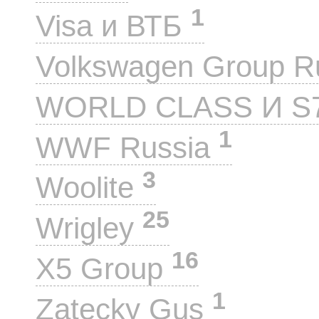
1
Visa и ВТБ
Volkswagen Group 
WORLD CLASS И S
1
WWF Russia
3
Woolite
25
Wrigley
16
X5 Group
1
Zatecky Gus