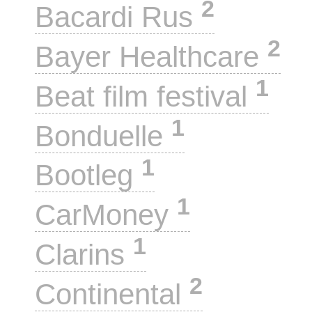
2
Bacardi Rus
2
Bayer Healthcare
1
Beat film festival
1
Bonduelle
1
Bootleg
1
CarMoney
1
Clarins
2
Continental