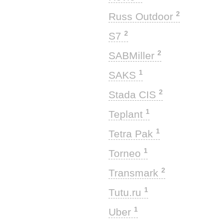
2
Russ Outdoor
2
S7
2
SABMiller
1
SAKS
2
Stada CIS
1
Teplant
1
Tetra Pak
1
Torneo
2
Transmark
1
Tutu.ru
1
Uber