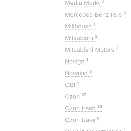
3
Media Markt
6
Mercedes-Benz Rus
1
Millhouse
2
Mitsubishi
2
Mitsubishi Motors
1
Nexign
6
Novakid
5
OBI
37
Ozon
10
Ozon fresh
6
Ozon Банк
1