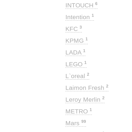
6
INTOUCH
1
Intention
3
KFC
1
KPMG
1
LADA
1
LEGO
2
L`oreal
2
Laimon Fresh
2
Leroy Merlin
1
METRO
99
Mars