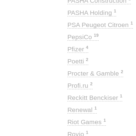
PASHA Construction
1
PASHA Holding
1
PSA Peugeot Citroen
19
PepsiCo
4
Pfizer
2
Poetti
2
Procter & Gamble
2
Profi.ru
1
Reckitt Benckiser
1
Renewal
1
Riot Games
1
Rovio