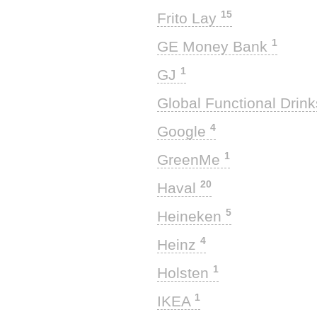
15
Frito Lay
1
GE Money Bank
1
GJ
Global Functional Drin
4
Google
1
GreenMe
20
Haval
5
Heineken
4
Heinz
1
Holsten
1
IKEA