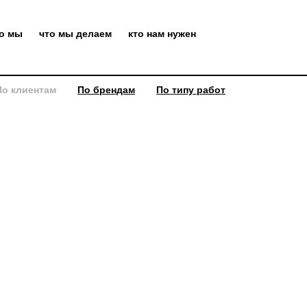
то мы
что мы делаем
кто нам нужен
По клиентам
По брендам
По типу работ