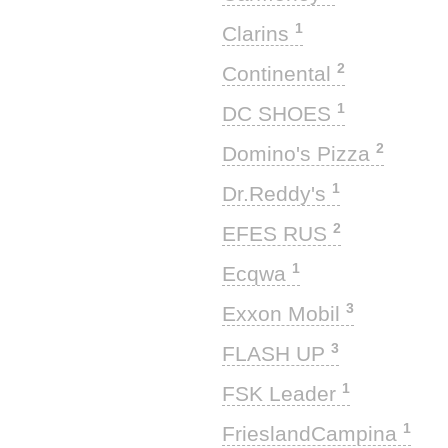
1
Clarins
2
Continental
1
DC SHOES
2
Domino's Pizza
1
Dr.Reddy's
2
EFES RUS
1
Ecqwa
3
Exxon Mobil
3
FLASH UP
1
FSK Leader
1
FrieslandCampina