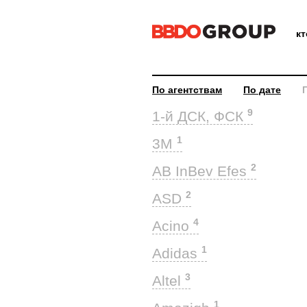
к
По агентствам
По дате
9
1-й ДСК, ФСК
1
3M
2
AB InBev Efes
2
ASD
4
Acino
1
Adidas
3
Altel
1