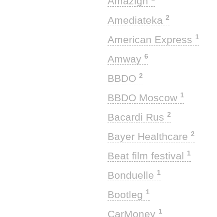
Amazigh
2
Amediateka
1
American Express
6
Amway
2
BBDO
1
BBDO Moscow
2
Bacardi Rus
2
Bayer Healthcare
1
Beat film festival
1
Bonduelle
1
Bootleg
1
CarMoney