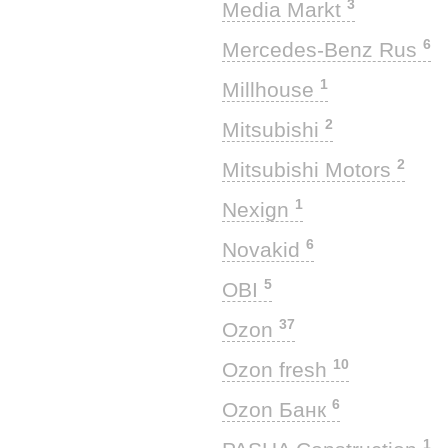
3
Media Markt
6
Mercedes-Benz Rus
1
Millhouse
2
Mitsubishi
2
Mitsubishi Motors
1
Nexign
6
Novakid
5
OBI
37
Ozon
10
Ozon fresh
6
Ozon Банк
1