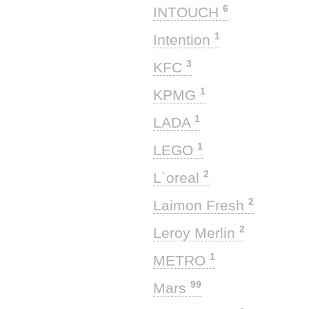
6
INTOUCH
1
Intention
3
KFC
1
KPMG
1
LADA
1
LEGO
2
L`oreal
2
Laimon Fresh
2
Leroy Merlin
1
METRO
99
Mars