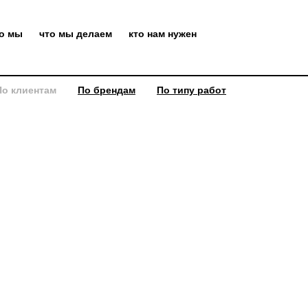
то мы
что мы делаем
кто нам нужен
По клиентам
По брендам
По типу работ