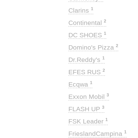
1
Clarins
2
Continental
1
DC SHOES
2
Domino's Pizza
1
Dr.Reddy's
2
EFES RUS
1
Ecqwa
3
Exxon Mobil
3
FLASH UP
1
FSK Leader
1
FrieslandCampina