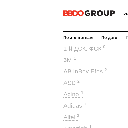
к
По агентствам
По дате
9
1-й ДСК, ФСК
1
3M
2
AB InBev Efes
2
ASD
4
Acino
1
Adidas
3
Altel
1