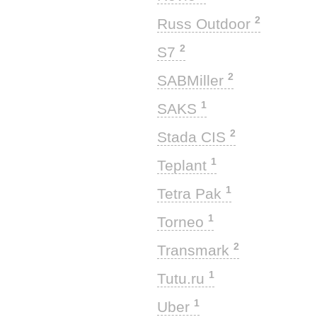
2
Russ Outdoor
2
S7
2
SABMiller
1
SAKS
2
Stada CIS
1
Teplant
1
Tetra Pak
1
Torneo
2
Transmark
1
Tutu.ru
1
Uber