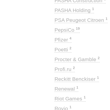
PASHA Construction
1
PASHA Holding
1
PSA Peugeot Citroen
19
PepsiCo
4
Pfizer
2
Poetti
2
Procter & Gamble
2
Profi.ru
1
Reckitt Benckiser
1
Renewal
1
Riot Games
1
Rovio