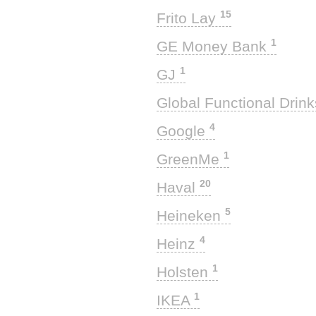
15
Frito Lay
1
GE Money Bank
1
GJ
Global Functional Drin
4
Google
1
GreenMe
20
Haval
5
Heineken
4
Heinz
1
Holsten
1
IKEA