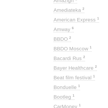
Amazigh
2
Amediateka
1
American Express
6
Amway
2
BBDO
1
BBDO Moscow
2
Bacardi Rus
2
Bayer Healthcare
1
Beat film festival
1
Bonduelle
1
Bootleg
1
CarMoney