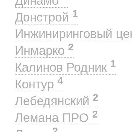
Динамо
1
Донстрой
Инжиниринговый це
2
Инмарко
1
Калинов Родник
4
Контур
2
Лебедянский
2
Лемана ПРО
2