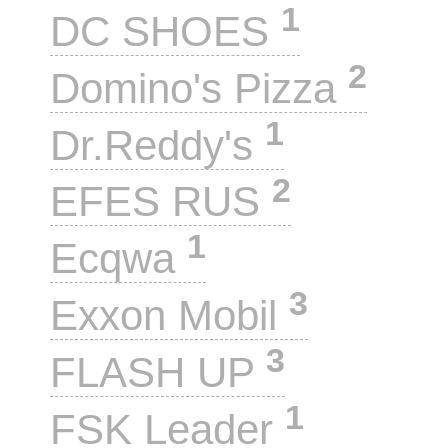
1
DC SHOES
2
Domino's Pizza
1
Dr.Reddy's
2
EFES RUS
1
Ecqwa
3
Exxon Mobil
3
FLASH UP
1
FSK Leader