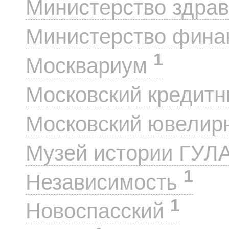
Министерство здра
Министерство фин
1
Москвариум
Московский кредит
Московский ювелир
Музей истории ГУЛ
1
Независимость
1
Новоспасский