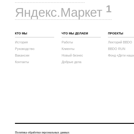
1
Яндекс.Маркет
КТО МЫ
ЧТО МЫ ДЕЛАЕМ
ПРОЕКТЫ
История
Работы
Лекторий BBDO
Руководство
Клиенты
BBDO RUN
Вакансии
Новый бизнес
Фонд «Дети наш
Контакты
Добрые дела
Политика обработки персональных данных