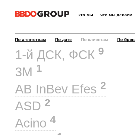
кто мы
что мы делаем
По агентствам
По дате
По клиентам
По брен
9
1-й ДСК, ФСК
1
3M
2
AB InBev Efes
2
ASD
4
Acino