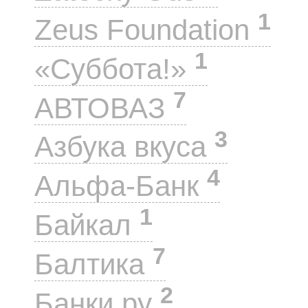
1
Zeus Foundation
1
«Суббота!»
7
АВТОВАЗ
3
Азбука вкуса
4
Альфа-Банк
1
Байкал
7
Балтика
2
Банки.ру