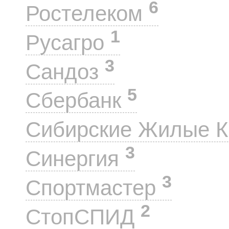
6
Ростелеком
1
Русагро
3
Сандоз
5
Сбербанк
Сибирские Жилые 
3
Синергия
3
Спортмастер
2
СтопСПИД