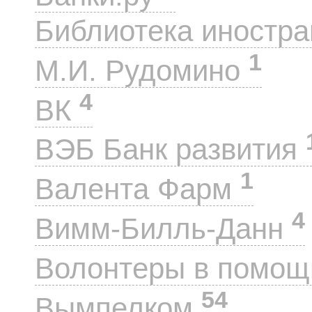
Библиотека иностра
1
М.И. Рудомино
4
ВК
ВЭБ Банк развития
1
Валента Фарм
4
Вимм-Билль-Данн
Волонтеры в помощ
54
Вымпелком