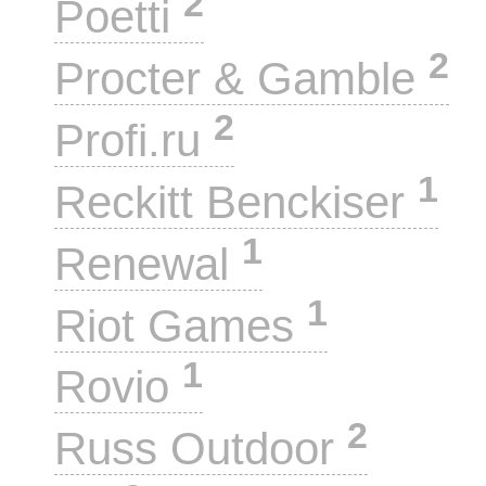
2
Poetti
2
Procter & Gamble
2
Profi.ru
1
Reckitt Benckiser
1
Renewal
1
Riot Games
1
Rovio
2
Russ Outdoor