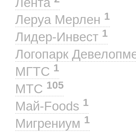
Лента
1
Леруа Мерлен
1
Лидер-Инвест
Логопарк Девелопм
1
МГТС
105
МТС
1
Май-Foods
1
Мигрениум