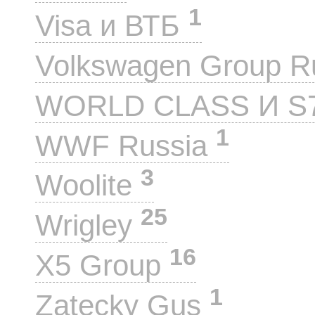
1
Visa и ВТБ
Volkswagen Group 
WORLD CLASS И S
1
WWF Russia
3
Woolite
25
Wrigley
16
X5 Group
1
Zatecky Gus