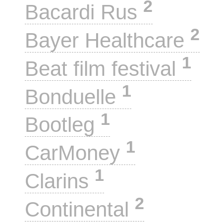
2
Bacardi Rus
2
Bayer Healthcare
1
Beat film festival
1
Bonduelle
1
Bootleg
1
CarMoney
1
Clarins
2
Continental