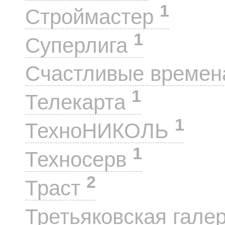
1
Строймастер
1
Суперлига
Счастливые време
1
Телекарта
1
ТехноНИКОЛЬ
1
Техносерв
2
Траст
Третьяковская гале