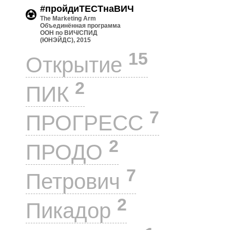
#пройдиТЕСТнаВИЧ
The Marketing Arm
Объединённая программа
ООН по ВИЧ/СПИД
(ЮНЭЙДС), 2015
15
Открытие
2
ПИК
7
ПРОГРЕСС
2
ПРОДО
7
Петрович
2
Пикадор