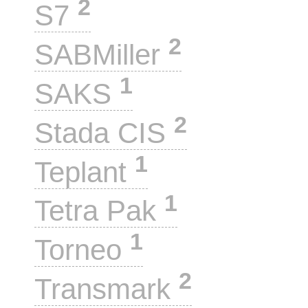
2
S7
2
SABMiller
1
SAKS
2
Stada CIS
1
Teplant
1
Tetra Pak
1
Torneo
2
Transmark