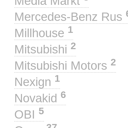
Media Markt
Mercedes-Benz Rus
1
Millhouse
2
Mitsubishi
2
Mitsubishi Motors
1
Nexign
6
Novakid
5
OBI
37