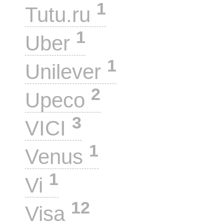
1
Tutu.ru
1
Uber
1
Unilever
2
Upeco
3
VICI
1
Venus
1
Vi
12
Visa