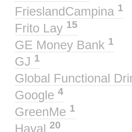
1
FrieslandCampina
15
Frito Lay
1
GE Money Bank
1
GJ
Global Functional Dr
4
Google
1
GreenMe
20
Haval