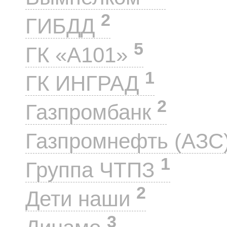
2
ГИБДД
5
ГК «А101»
1
ГК ИНГРАД
2
Газпромбанк
Газпромнефть (АЗС
1
Группа ЧТПЗ
2
Дети наши
3