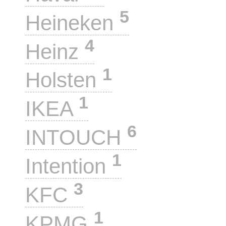
5
Heineken
4
Heinz
1
Holsten
1
IKEA
6
INTOUCH
1
Intention
3
KFC
1
KPMG