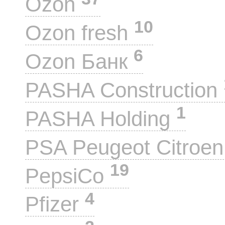
Ozon
10
Ozon fresh
6
Ozon Банк
PASHA Construction
1
PASHA Holding
PSA Peugeot Citroe
19
PepsiCo
4
Pfizer