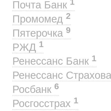
1
Почта Банк
2
Промомед
9
Пятерочка
1
РЖД
1
Ренессанс Банк
Ренессанс Страхов
6
Росбанк
1
Росгосстрах