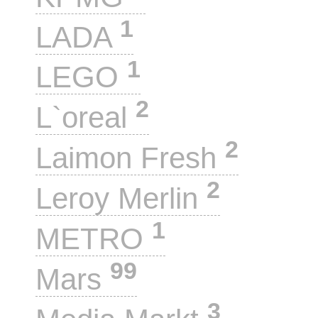
1
LADA
1
LEGO
2
L`oreal
2
Laimon Fresh
2
Leroy Merlin
1
METRO
99
Mars
3