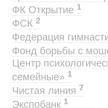
1
ФК Открытие
2
ФСК
Федерация гимнаст
Фонд борьбы с мо
Центр психологиче
1
семейные»
7
Чистая линия
1
Экспобанк