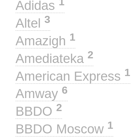
1
Adidas
3
Altel
1
Amazigh
2
Amediateka
1
American Express
6
Amway
2
BBDO
1
BBDO Moscow