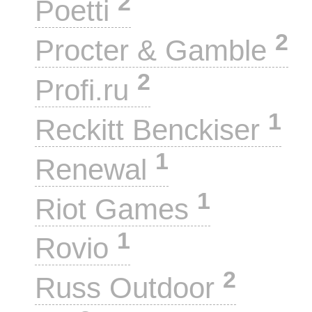
2
Poetti
2
Procter & Gamble
2
Profi.ru
1
Reckitt Benckiser
1
Renewal
1
Riot Games
1
Rovio
2
Russ Outdoor