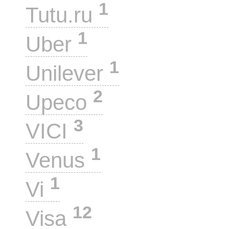
1
Tutu.ru
1
Uber
1
Unilever
2
Upeco
3
VICI
1
Venus
1
Vi
12
Visa