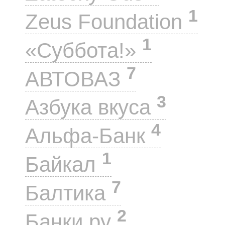
1
Zeus Foundation
1
«Суббота!»
7
АВТОВАЗ
3
Азбука вкуса
4
Альфа-Банк
1
Байкал
7
Балтика
2
Банки.ру