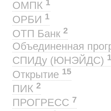
1
ОМПК
1
ОРБИ
2
ОТП Банк
Объединенная прог
СПИДу (ЮНЭЙДС)
15
Открытие
2
ПИК
7
ПРОГРЕСС