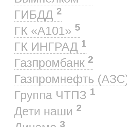
2
ГИБДД
5
ГК «А101»
1
ГК ИНГРАД
2
Газпромбанк
Газпромнефть (АЗС
1
Группа ЧТПЗ
2
Дети наши
3