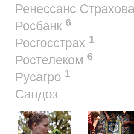
Ренессанс Страхов
6
Росбанк
1
Росгосстрах
6
Ростелеком
1
Русагро
3
Сандоз