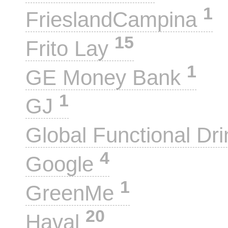
1
FrieslandCampina
15
Frito Lay
1
GE Money Bank
1
GJ
Global Functional Dr
4
Google
1
GreenMe
20
Haval