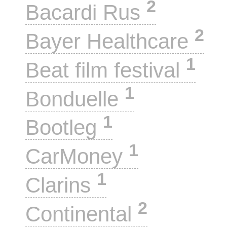
2
Bacardi Rus
2
Bayer Healthcare
1
Beat film festival
1
Bonduelle
1
Bootleg
1
CarMoney
1
Clarins
2
Continental