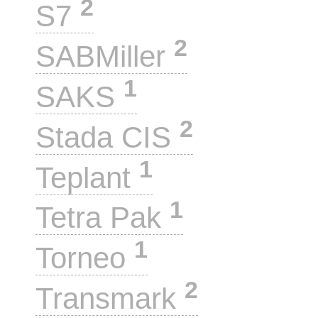
2
S7
2
SABMiller
1
SAKS
2
Stada CIS
1
Teplant
1
Tetra Pak
1
Torneo
2
Transmark