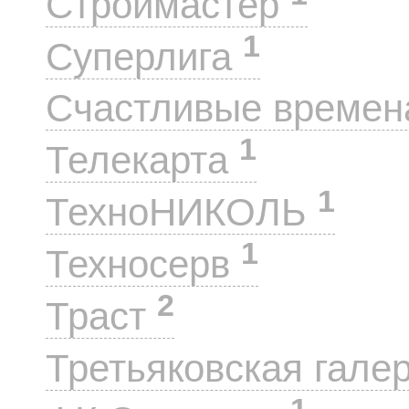
Строймастер
1
Суперлига
Счастливые време
1
Телекарта
1
ТехноНИКОЛЬ
1
Техносерв
2
Траст
Третьяковская гале
1