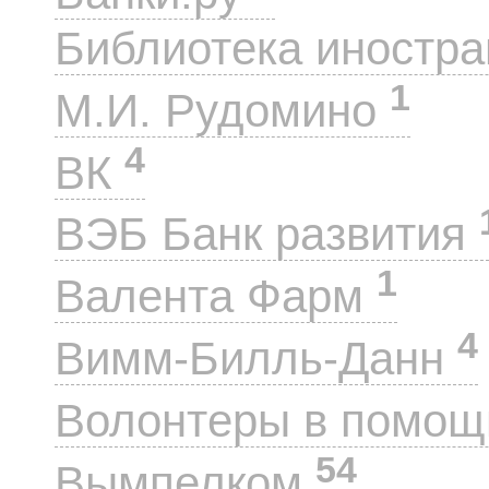
Библиотека иностра
1
М.И. Рудомино
4
ВК
ВЭБ Банк развития
1
Валента Фарм
4
Вимм-Билль-Данн
Волонтеры в помощ
54
Вымпелком