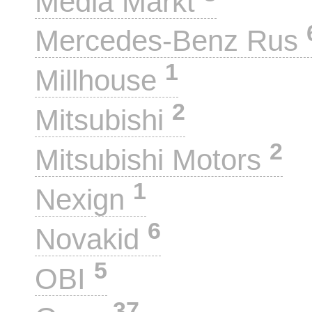
Media Markt
Mercedes-Benz Rus
1
Millhouse
2
Mitsubishi
2
Mitsubishi Motors
1
Nexign
6
Novakid
5
OBI
37