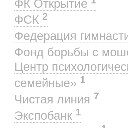
ФК Открытие
2
ФСК
Федерация гимнаст
Фонд борьбы с мо
Центр психологиче
1
семейные»
7
Чистая линия
1
Экспобанк