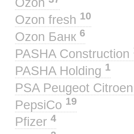
Ozon
10
Ozon fresh
6
Ozon Банк
PASHA Construction
1
PASHA Holding
PSA Peugeot Citroe
19
PepsiCo
4
Pfizer