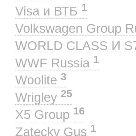
1
Visa и ВТБ
Volkswagen Group 
WORLD CLASS И S
1
WWF Russia
3
Woolite
25
Wrigley
16
X5 Group
1
Zatecky Gus