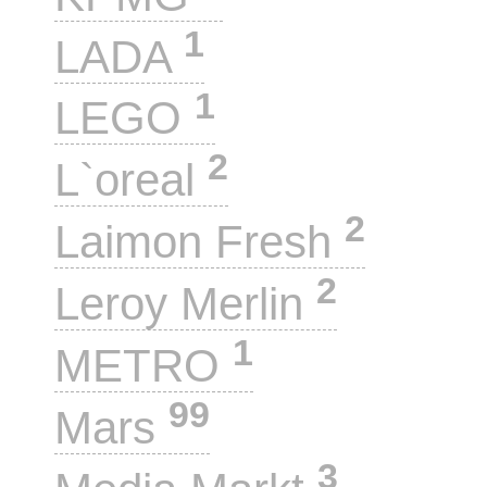
1
LADA
1
LEGO
2
L`oreal
2
Laimon Fresh
2
Leroy Merlin
1
METRO
99
Mars
3