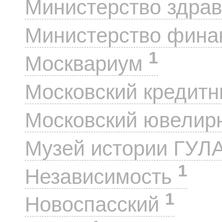
Министерство здра
Министерство фин
1
Москвариум
Московский кредит
Московский ювелир
Музей истории ГУЛ
1
Независимость
1
Новоспасский