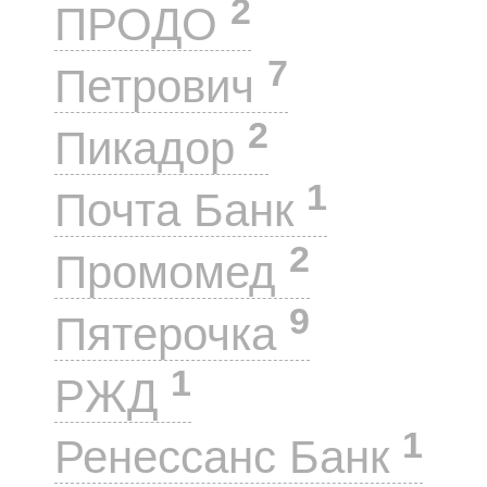
2
ПРОДО
7
Петрович
2
Пикадор
1
Почта Банк
2
Промомед
9
Пятерочка
1
РЖД
1
Ренессанс Банк