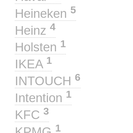
5
Heineken
4
Heinz
1
Holsten
1
IKEA
6
INTOUCH
1
Intention
3
KFC
1
KPMG