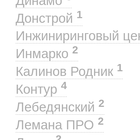
Динамо
1
Донстрой
Инжиниринговый це
2
Инмарко
1
Калинов Родник
4
Контур
2
Лебедянский
2
Лемана ПРО
2