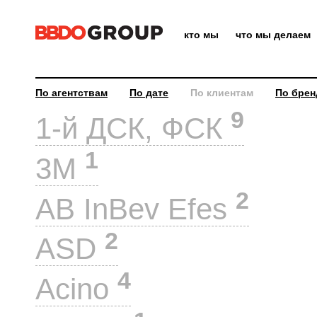
кто мы
что мы делаем
По агентствам
По дате
По клиентам
По брен
9
1-й ДСК, ФСК
1
3M
2
AB InBev Efes
2
ASD
4
Acino