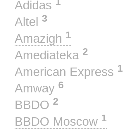
1
Adidas
3
Altel
1
Amazigh
2
Amediateka
1
American Express
6
Amway
2
BBDO
1
BBDO Moscow