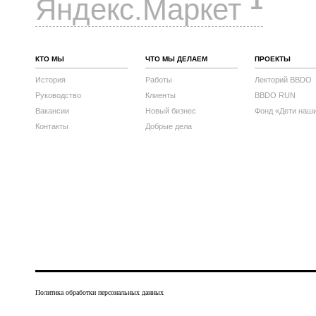
1
Яндекс.Маркет
КТО МЫ
ЧТО МЫ ДЕЛАЕМ
ПРОЕКТЫ
История
Работы
Лекторий BBDO
Руководство
Клиенты
BBDO RUN
Вакансии
Новый бизнес
Фонд «Дети наш
Контакты
Добрые дела
Политика обработки персональных данных