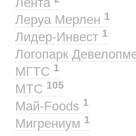
Лента
1
Леруа Мерлен
1
Лидер-Инвест
Логопарк Девелопм
1
МГТС
105
МТС
1
Май-Foods
1
Мигрениум