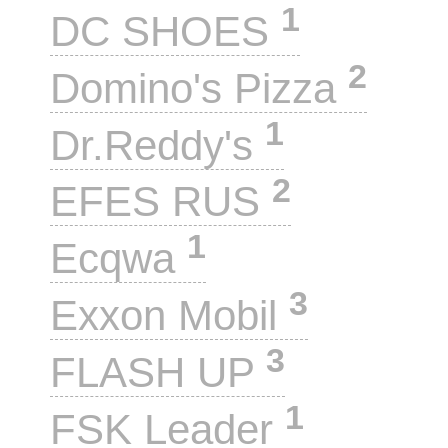
1
DC SHOES
2
Domino's Pizza
1
Dr.Reddy's
2
EFES RUS
1
Ecqwa
3
Exxon Mobil
3
FLASH UP
1
FSK Leader