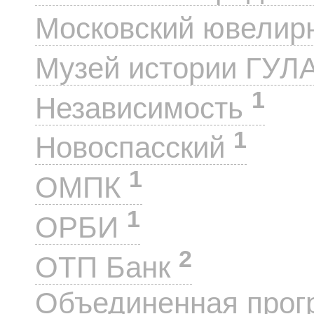
Московский ювелир
Музей истории ГУЛ
1
Независимость
1
Новоспасский
1
ОМПК
1
ОРБИ
2
ОТП Банк
Объединенная прог