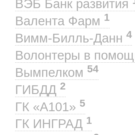
ВЭБ Банк развития
1
Валента Фарм
4
Вимм-Билль-Данн
Волонтеры в помощ
54
Вымпелком
2
ГИБДД
5
ГК «А101»
1
ГК ИНГРАД