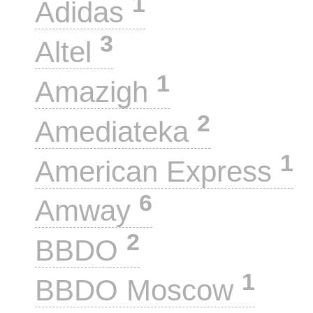
1
Adidas
3
Altel
1
Amazigh
2
Amediateka
1
American Express
6
Amway
2
BBDO
1
BBDO Moscow