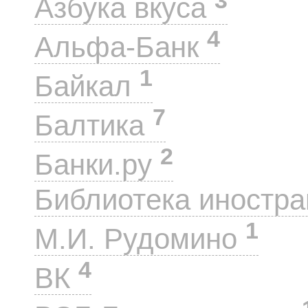
Азбука вкуса
4
Альфа-Банк
1
Байкал
7
Балтика
2
Банки.ру
Библиотека иностра
1
М.И. Рудомино
4
ВК