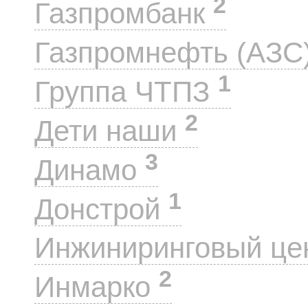
2
Газпромбанк
Газпромнефть (АЗС
1
Группа ЧТПЗ
2
Дети наши
3
Динамо
1
Донстрой
Инжиниринговый це
2
Инмарко