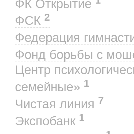
ФК Открытие
2
ФСК
Федерация гимнаст
Фонд борьбы с мо
Центр психологиче
1
семейные»
7
Чистая линия
1
Экспобанк