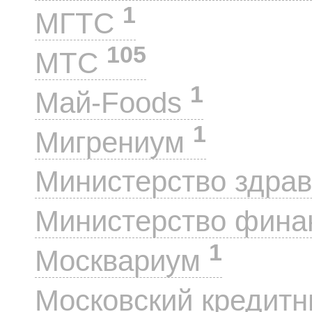
1
МГТС
105
МТС
1
Май-Foods
1
Мигрениум
Министерство здра
Министерство фин
1
Москвариум
Московский кредит