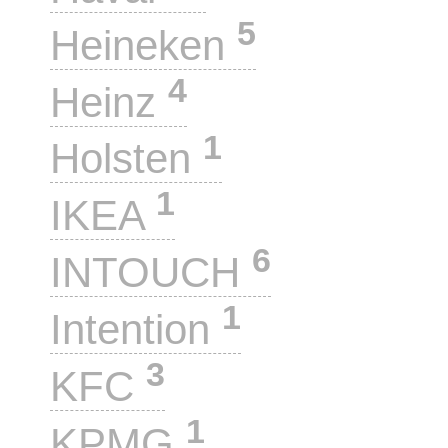
5
Heineken
4
Heinz
1
Holsten
1
IKEA
6
INTOUCH
1
Intention
3
KFC
1
KPMG