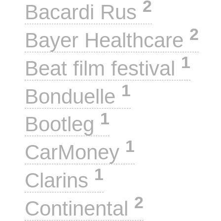
2
Bacardi Rus
2
Bayer Healthcare
1
Beat film festival
1
Bonduelle
1
Bootleg
1
CarMoney
1
Clarins
2
Continental