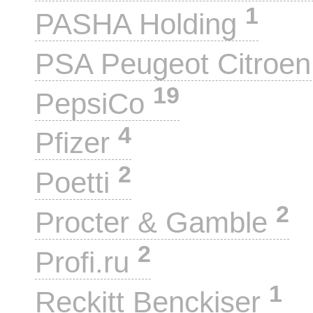
1
PASHA Holding
PSA Peugeot Citroe
19
PepsiCo
4
Pfizer
2
Poetti
2
Procter & Gamble
2
Profi.ru
1
Reckitt Benckiser