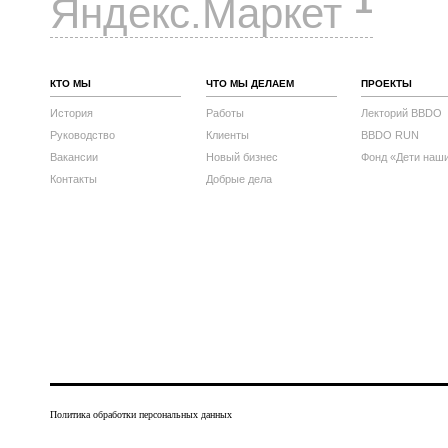
1
Яндекс.Маркет
КТО МЫ
ЧТО МЫ ДЕЛАЕМ
ПРОЕКТЫ
История
Работы
Лекторий BBDO
Руководство
Клиенты
BBDO RUN
Вакансии
Новый бизнес
Фонд «Дети наш
Контакты
Добрые дела
Политика обработки персональных данных