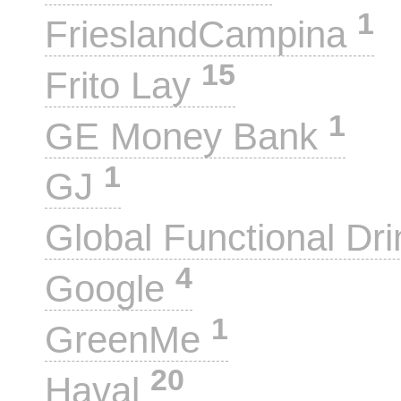
1
FrieslandCampina
15
Frito Lay
1
GE Money Bank
1
GJ
Global Functional Dr
4
Google
1
GreenMe
20
Haval