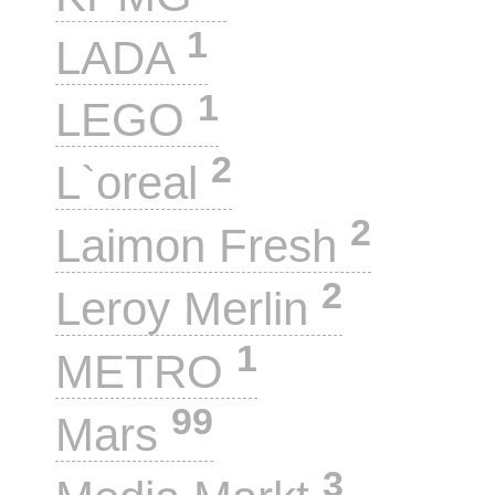
1
LADA
1
LEGO
2
L`oreal
2
Laimon Fresh
2
Leroy Merlin
1
METRO
99
Mars
3