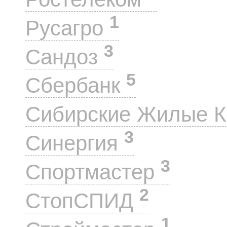
1
Русагро
3
Сандоз
5
Сбербанк
Сибирские Жилые 
3
Синергия
3
Спортмастер
2
СтопСПИД
1