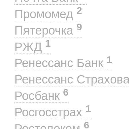
2
Промомед
9
Пятерочка
1
РЖД
1
Ренессанс Банк
Ренессанс Страхов
6
Росбанк
1
Росгосстрах
6
Ростелеком