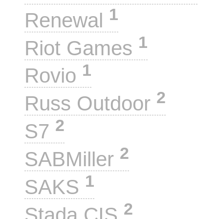
1
Renewal
1
Riot Games
1
Rovio
2
Russ Outdoor
2
S7
2
SABMiller
1
SAKS
2
Stada CIS