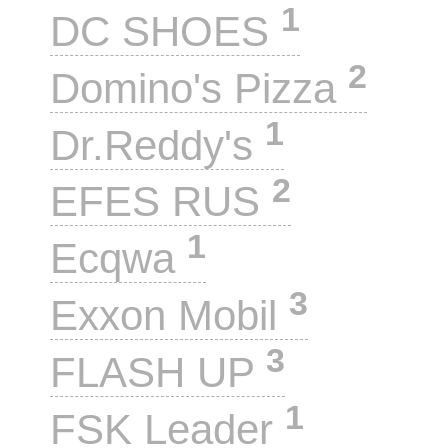
1
DC SHOES
2
Domino's Pizza
1
Dr.Reddy's
2
EFES RUS
1
Ecqwa
3
Exxon Mobil
3
FLASH UP
1
FSK Leader