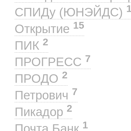
СПИДу (ЮНЭЙДС)
15
Открытие
2
ПИК
7
ПРОГРЕСС
2
ПРОДО
7
Петрович
2
Пикадор
1
Почта Банк