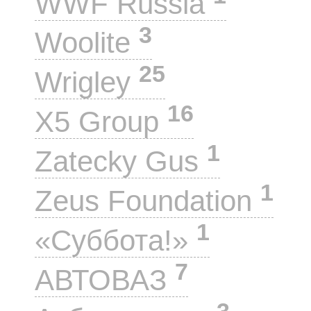
WWF Russia
3
Woolite
25
Wrigley
16
X5 Group
1
Zatecky Gus
1
Zeus Foundation
1
«Суббота!»
7
АВТОВАЗ
3