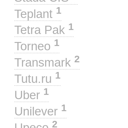
1
Teplant
1
Tetra Pak
1
Torneo
2
Transmark
1
Tutu.ru
1
Uber
1
Unilever
2
Upeco