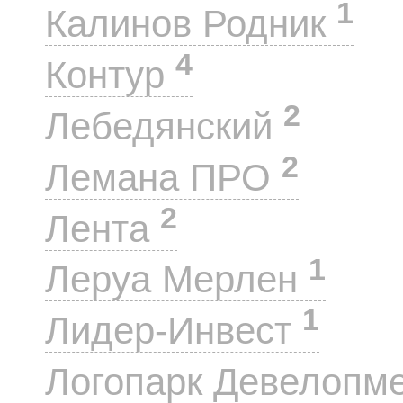
1
Калинов Родник
4
Контур
2
Лебедянский
2
Лемана ПРО
2
Лента
1
Леруа Мерлен
1
Лидер-Инвест
Логопарк Девелопм