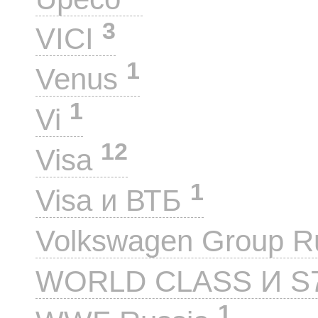
3
VICI
1
Venus
1
Vi
12
Visa
1
Visa и ВТБ
Volkswagen Group 
WORLD CLASS И S
1