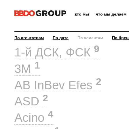
кто мы
что мы делаем
По агентствам
По дате
По клиентам
По брен
9
1-й ДСК, ФСК
1
3M
2
AB InBev Efes
2
ASD
4
Acino