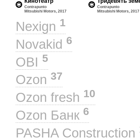
Кинотеатр
Тридевять зем
Contrapunto
Contrapunto
Mitsubishi Motors, 2017
Mitsubishi Motors, 2017
1
Nexign
6
Novakid
5
OBI
37
Ozon
10
Ozon fresh
6
Ozon Банк
PASHA Construction