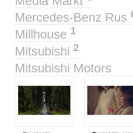
Media Markt
Mercedes-Benz Rus
1
Millhouse
2
Mitsubishi
2
Mitsubishi Motors