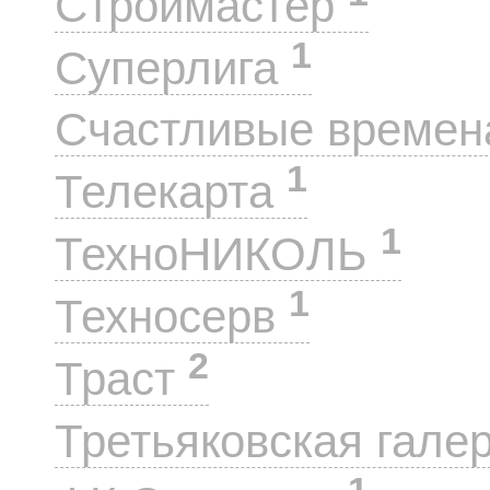
Строймастер
1
Суперлига
Счастливые време
1
Телекарта
1
ТехноНИКОЛЬ
1
Техносерв
2
Траст
Третьяковская гале
1