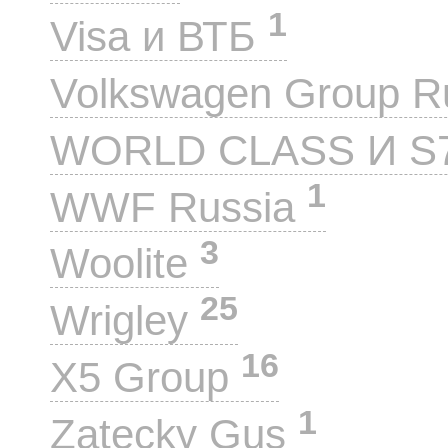
1
Visa и ВТБ
Volkswagen Group 
WORLD CLASS И S
1
WWF Russia
3
Woolite
25
Wrigley
16
X5 Group
1
Zatecky Gus