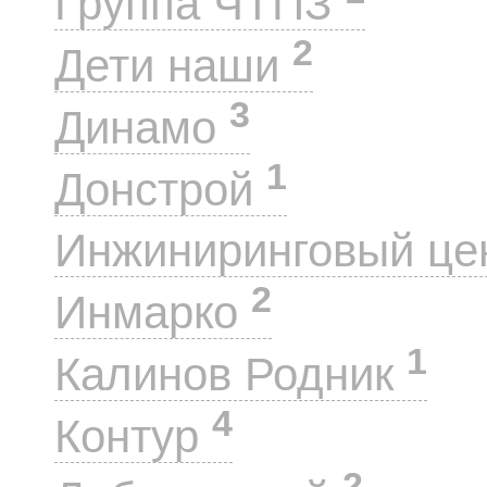
Группа ЧТПЗ
2
Дети наши
3
Динамо
1
Донстрой
Инжиниринговый це
2
Инмарко
1
Калинов Родник
4
Контур
2