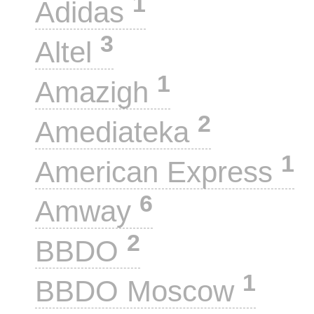
1
Adidas
3
Altel
1
Amazigh
2
Amediateka
1
American Express
6
Amway
2
BBDO
1
BBDO Moscow