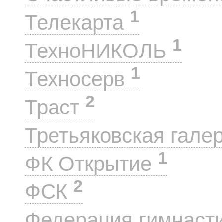
1
Телекарта
1
ТехноНИКОЛЬ
1
Техносерв
2
Траст
Третьяковская гале
1
ФК Открытие
2
ФСК
Федерация гимнаст