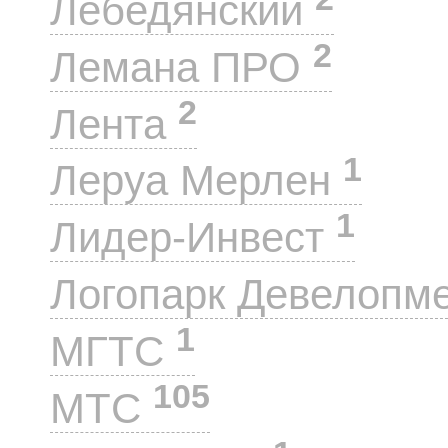
Лебедянский
2
Лемана ПРО
2
Лента
1
Леруа Мерлен
1
Лидер-Инвест
Логопарк Девелопм
1
МГТС
105
МТС