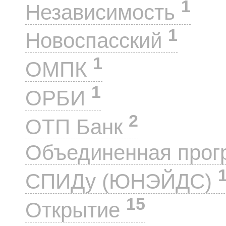
1
Независимость
1
Новоспасский
1
ОМПК
1
ОРБИ
2
ОТП Банк
Объединенная прог
СПИДу (ЮНЭЙДС)
15
Открытие