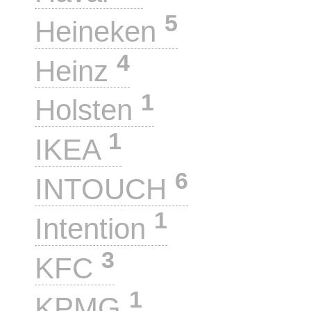
5
Heineken
4
Heinz
1
Holsten
1
IKEA
6
INTOUCH
1
Intention
3
KFC
1
KPMG