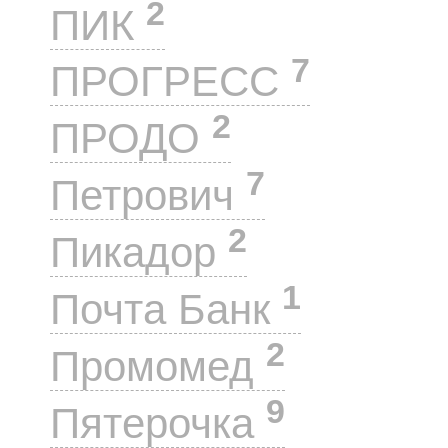
2
ПИК
7
ПРОГРЕСС
2
ПРОДО
7
Петрович
2
Пикадор
1
Почта Банк
2
Промомед
9
Пятерочка