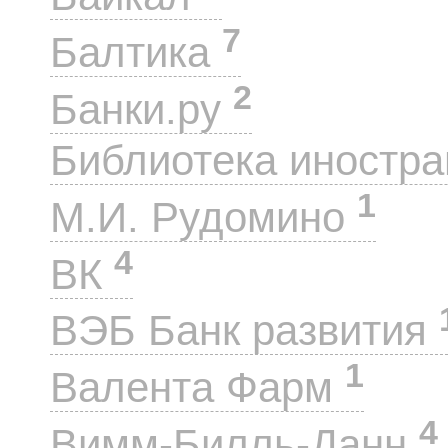
7
Балтика
2
Банки.ру
Библиотека иностра
1
М.И. Рудомино
4
ВК
ВЭБ Банк развития
1
Валента Фарм
4
Вимм-Билль-Данн