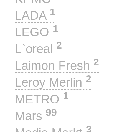
1
LADA
1
LEGO
2
L`oreal
2
Laimon Fresh
2
Leroy Merlin
1
METRO
99
Mars
3