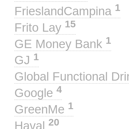
1
FrieslandCampina
15
Frito Lay
1
GE Money Bank
1
GJ
Global Functional Dr
4
Google
1
GreenMe
20
Haval