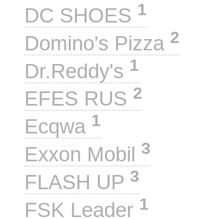
1
DC SHOES
2
Domino's Pizza
1
Dr.Reddy's
2
EFES RUS
1
Ecqwa
3
Exxon Mobil
3
FLASH UP
1
FSK Leader