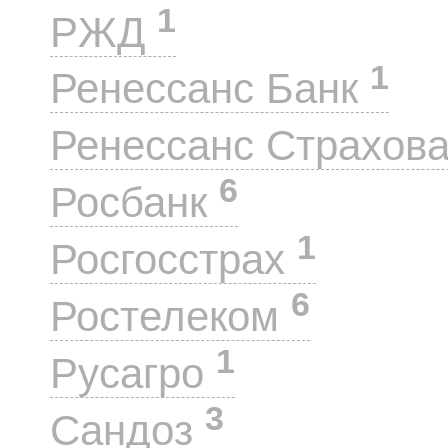
1
РЖД
1
Ренессанс Банк
Ренессанс Страхов
6
Росбанк
1
Росгосстрах
6
Ростелеком
1
Русагро
3
Сандоз