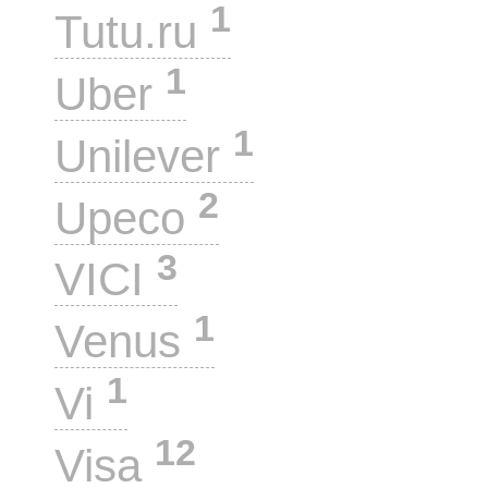
1
Tutu.ru
1
Uber
1
Unilever
2
Upeco
3
VICI
1
Venus
1
Vi
12
Visa