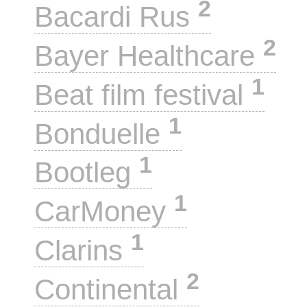
2
Bacardi Rus
2
Bayer Healthcare
1
Beat film festival
1
Bonduelle
1
Bootleg
1
CarMoney
1
Clarins
2
Continental