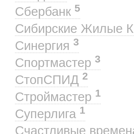
5
Сбербанк
Сибирские Жилые 
3
Синергия
3
Спортмастер
2
СтопСПИД
1
Строймастер
1
Суперлига
Счастливые време