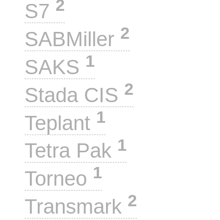
2
S7
2
SABMiller
1
SAKS
2
Stada CIS
1
Teplant
1
Tetra Pak
1
Torneo
2
Transmark