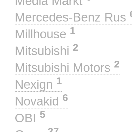
Media Markt
Mercedes-Benz Rus
1
Millhouse
2
Mitsubishi
2
Mitsubishi Motors
1
Nexign
6
Novakid
5
OBI
37