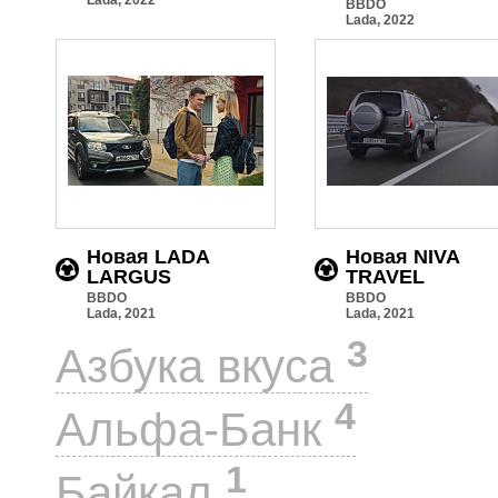
BBDO
Lada, 2022
Новая LADA
Новая NIVA
LARGUS
TRAVEL
BBDO
BBDO
Lada, 2021
Lada, 2021
3
Азбука вкуса
4
Альфа-Банк
1
Байкал