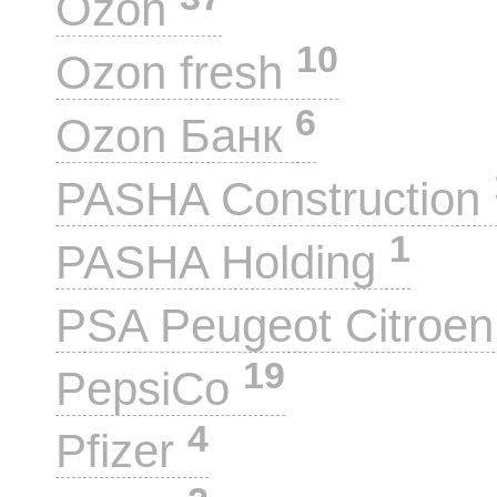
Ozon
10
Ozon fresh
6
Ozon Банк
PASHA Construction
1
PASHA Holding
PSA Peugeot Citroe
19
PepsiCo
4
Pfizer