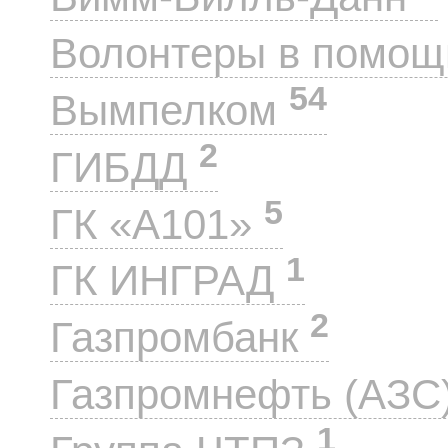
Волонтеры в помощ
54
Вымпелком
2
ГИБДД
5
ГК «А101»
1
ГК ИНГРАД
2
Газпромбанк
Газпромнефть (АЗС
1