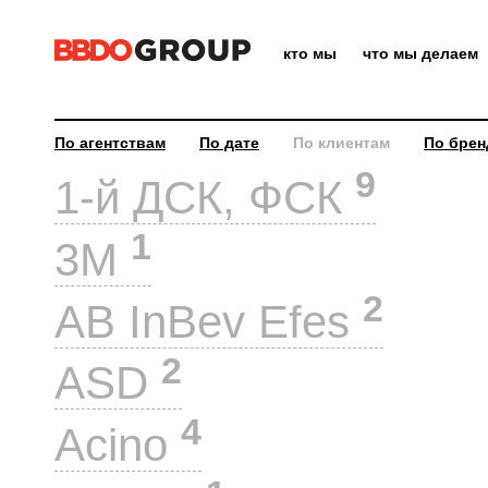
кто мы
что мы делаем
По агентствам
По дате
По клиентам
По брен
9
1-й ДСК, ФСК
1
3M
2
AB InBev Efes
2
ASD
4
Acino