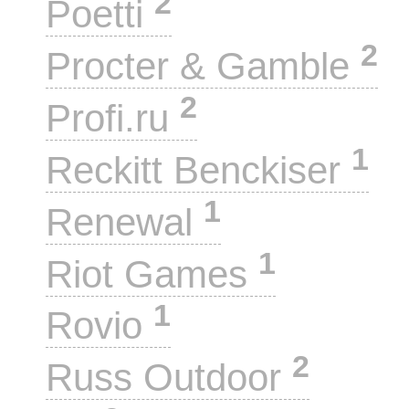
2
Poetti
2
Procter & Gamble
2
Profi.ru
1
Reckitt Benckiser
1
Renewal
1
Riot Games
1
Rovio
2
Russ Outdoor