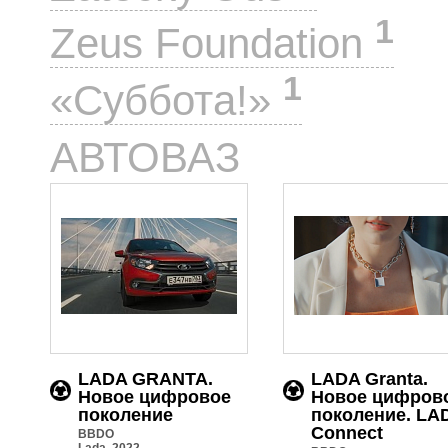
1
Zeus Foundation
1
«Суббота!»
7
АВТОВАЗ
LADA GRANTA.
LADA Granta.
Новое цифровое
Новое цифров
поколение
поколение. LA
Conneсt
BBDO
Lada, 2022