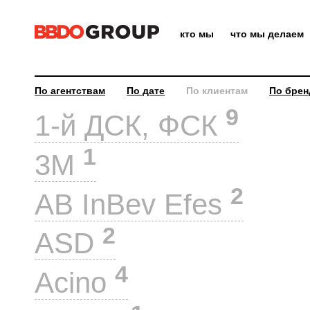
кто мы
что мы делаем
По агентствам
По дате
По клиентам
По брен
9
1-й ДСК, ФСК
1
3M
2
AB InBev Efes
2
ASD
4
Acino