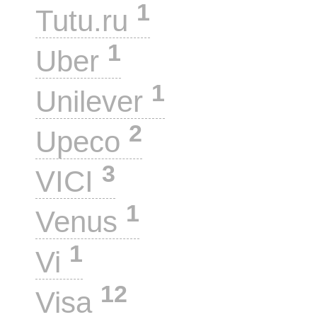
1
Tutu.ru
1
Uber
1
Unilever
2
Upeco
3
VICI
1
Venus
1
Vi
12
Visa