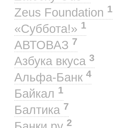
1
Zeus Foundation
1
«Суббота!»
7
АВТОВАЗ
3
Азбука вкуса
4
Альфа-Банк
1
Байкал
7
Балтика
2
Банки.ру