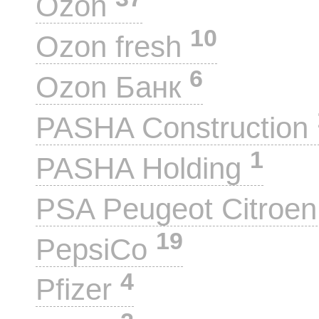
Ozon
10
Ozon fresh
6
Ozon Банк
PASHA Construction
1
PASHA Holding
PSA Peugeot Citroe
19
PepsiCo
4
Pfizer