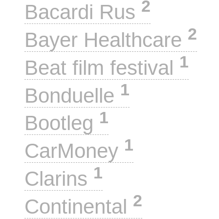
2
Bacardi Rus
2
Bayer Healthcare
1
Beat film festival
1
Bonduelle
1
Bootleg
1
CarMoney
1
Clarins
2
Continental