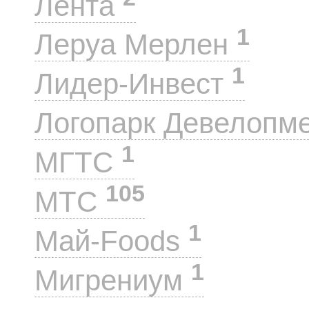
Лента
1
Леруа Мерлен
1
Лидер-Инвест
Логопарк Девелопм
1
МГТС
105
МТС
1
Май-Foods
1
Мигрениум