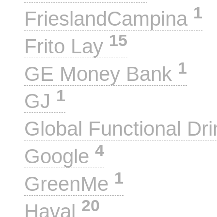
1
FrieslandCampina
15
Frito Lay
1
GE Money Bank
1
GJ
Global Functional Dr
4
Google
1
GreenMe
20
Haval