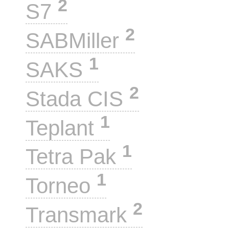
2
S7
2
SABMiller
1
SAKS
2
Stada CIS
1
Teplant
1
Tetra Pak
1
Torneo
2
Transmark