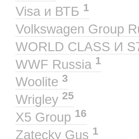
1
Visa и ВТБ
Volkswagen Group 
WORLD CLASS И S
1
WWF Russia
3
Woolite
25
Wrigley
16
X5 Group
1
Zatecky Gus