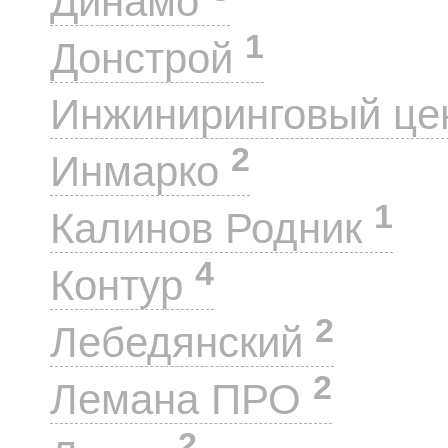
Динамо
1
Донстрой
Инжиниринговый це
2
Инмарко
1
Калинов Родник
4
Контур
2
Лебедянский
2
Лемана ПРО
2