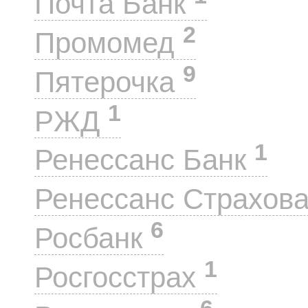
Почта Банк
2
Промомед
9
Пятерочка
1
РЖД
1
Ренессанс Банк
Ренессанс Страхов
6
Росбанк
1
Росгосстрах
6