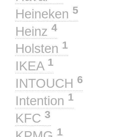
5
Heineken
4
Heinz
1
Holsten
1
IKEA
6
INTOUCH
1
Intention
3
KFC
1
KPMG