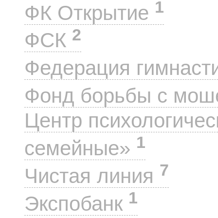
1
ФК Открытие
2
ФСК
Федерация гимнаст
Фонд борьбы с мо
Центр психологиче
1
семейные»
7
Чистая линия
1
Экспобанк