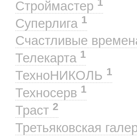
1
Строймастер
1
Суперлига
Счастливые време
1
Телекарта
1
ТехноНИКОЛЬ
1
Техносерв
2
Траст
Третьяковская гале