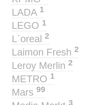
1
LADA
1
LEGO
2
L`oreal
2
Laimon Fresh
2
Leroy Merlin
1
METRO
99
Mars
3