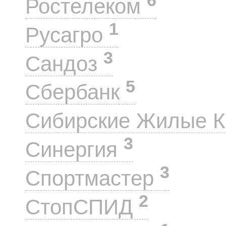
Ростелеком
1
Русагро
3
Сандоз
5
Сбербанк
Сибирские Жилые 
3
Синергия
3
Спортмастер
2
СтопСПИД