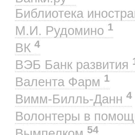
Библиотека иностра
1
М.И. Рудомино
4
ВК
ВЭБ Банк развития
1
Валента Фарм
4
Вимм-Билль-Данн
Волонтеры в помощ
54
Вымпелком