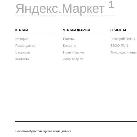
1
Яндекс.Маркет
КТО МЫ
ЧТО МЫ ДЕЛАЕМ
ПРОЕКТЫ
История
Работы
Лекторий BBDO
Руководство
Клиенты
BBDO RUN
Вакансии
Новый бизнес
Фонд «Дети наш
Контакты
Добрые дела
Политика обработки персональных данных