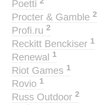
2
Poetti
2
Procter & Gamble
2
Profi.ru
1
Reckitt Benckiser
1
Renewal
1
Riot Games
1
Rovio
2
Russ Outdoor