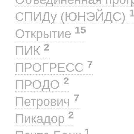
СПИДу (ЮНЭЙДС)
15
Открытие
2
ПИК
7
ПРОГРЕСС
2
ПРОДО
7
Петрович
2
Пикадор
1