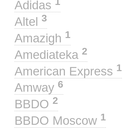
1
Adidas
3
Altel
1
Amazigh
2
Amediateka
1
American Express
6
Amway
2
BBDO
1
BBDO Moscow