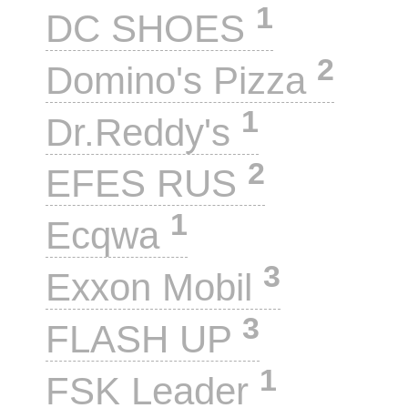
1
DC SHOES
2
Domino's Pizza
1
Dr.Reddy's
2
EFES RUS
1
Ecqwa
3
Exxon Mobil
3
FLASH UP
1
FSK Leader