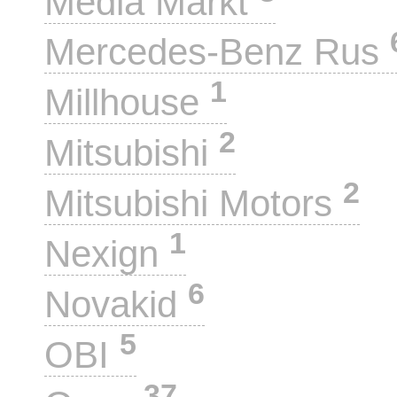
Media Markt
Mercedes-Benz Rus
1
Millhouse
2
Mitsubishi
2
Mitsubishi Motors
1
Nexign
6
Novakid
5
OBI
37