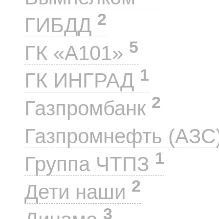
2
ГИБДД
5
ГК «А101»
1
ГК ИНГРАД
2
Газпромбанк
Газпромнефть (АЗС
1
Группа ЧТПЗ
2
Дети наши
3