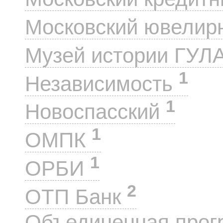
Московский ювелир
Музей истории ГУЛ
1
Независимость
1
Новоспасский
1
ОМПК
1
ОРБИ
2
ОТП Банк
Объединенная прог