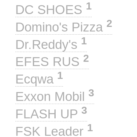
1
DC SHOES
2
Domino's Pizza
1
Dr.Reddy's
2
EFES RUS
1
Ecqwa
3
Exxon Mobil
3
FLASH UP
1
FSK Leader