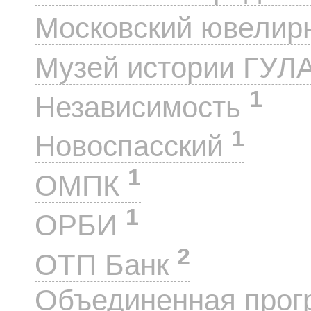
Московский ювелир
Музей истории ГУЛ
1
Независимость
1
Новоспасский
1
ОМПК
1
ОРБИ
2
ОТП Банк
Объединенная прог