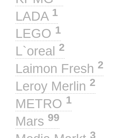
1
LADA
1
LEGO
2
L`oreal
2
Laimon Fresh
2
Leroy Merlin
1
METRO
99
Mars
3