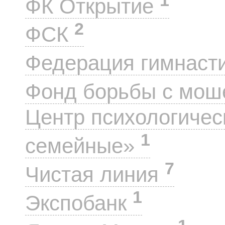
ФК Открытие
2
ФСК
Федерация гимнаст
Фонд борьбы с мо
Центр психологиче
1
семейные»
7
Чистая линия
1
Экспобанк