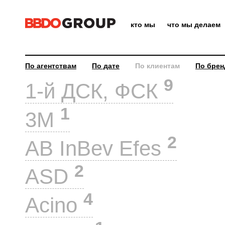
кто мы
что мы делаем
По агентствам
По дате
По клиентам
По брен
9
1-й ДСК, ФСК
1
3M
2
AB InBev Efes
2
ASD
4
Acino