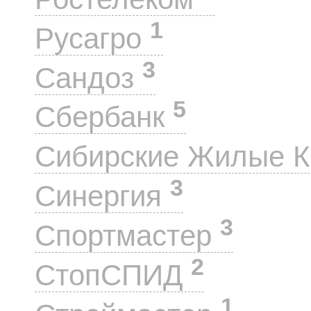
1
Русагро
3
Сандоз
5
Сбербанк
Сибирские Жилые 
3
Синергия
3
Спортмастер
2
СтопСПИД
1