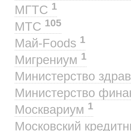
1
МГТС
105
МТС
1
Май-Foods
1
Мигрениум
Министерство здра
Министерство фин
1
Москвариум
Московский кредит