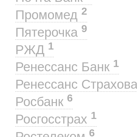
2
Промомед
9
Пятерочка
1
РЖД
1
Ренессанс Банк
Ренессанс Страхов
6
Росбанк
1
Росгосстрах
6
Ростелеком