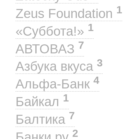
1
Zeus Foundation
1
«Суббота!»
7
АВТОВАЗ
3
Азбука вкуса
4
Альфа-Банк
1
Байкал
7
Балтика
2
Банки.ру