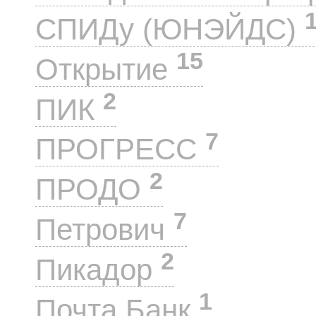
СПИДу (ЮНЭЙДС)
15
Открытие
2
ПИК
7
ПРОГРЕСС
2
ПРОДО
7
Петрович
2
Пикадор
1
Почта Банк