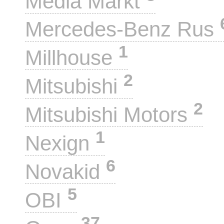
Media Markt
Mercedes-Benz Rus
1
Millhouse
2
Mitsubishi
2
Mitsubishi Motors
1
Nexign
6
Novakid
5
OBI
37