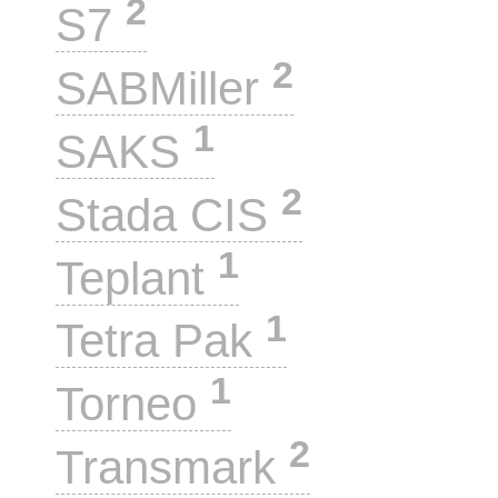
2
S7
2
SABMiller
1
SAKS
2
Stada CIS
1
Teplant
1
Tetra Pak
1
Torneo
2
Transmark