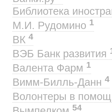
Библиотека иностра
1
М.И. Рудомино
4
ВК
ВЭБ Банк развития
1
Валента Фарм
4
Вимм-Билль-Данн
Волонтеры в помощ
54
Вымпелком