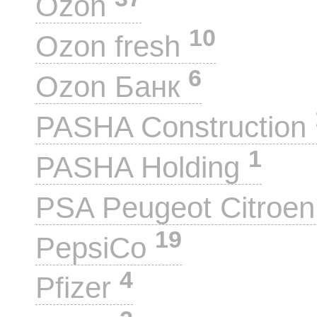
Ozon
10
Ozon fresh
6
Ozon Банк
PASHA Construction
1
PASHA Holding
PSA Peugeot Citroe
19
PepsiCo
4
Pfizer