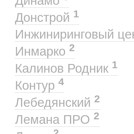
Динамо
1
Донстрой
Инжиниринговый це
2
Инмарко
1
Калинов Родник
4
Контур
2
Лебедянский
2
Лемана ПРО
2