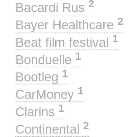
2
Bacardi Rus
2
Bayer Healthcare
1
Beat film festival
1
Bonduelle
1
Bootleg
1
CarMoney
1
Clarins
2
Continental