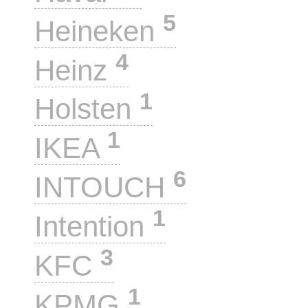
5
Heineken
4
Heinz
1
Holsten
1
IKEA
6
INTOUCH
1
Intention
3
KFC
1
KPMG