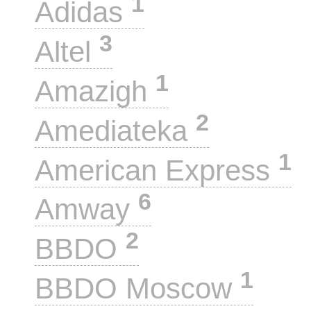
1
Adidas
3
Altel
1
Amazigh
2
Amediateka
1
American Express
6
Amway
2
BBDO
1
BBDO Moscow