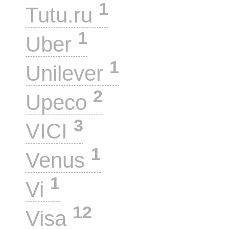
1
Tutu.ru
1
Uber
1
Unilever
2
Upeco
3
VICI
1
Venus
1
Vi
12
Visa