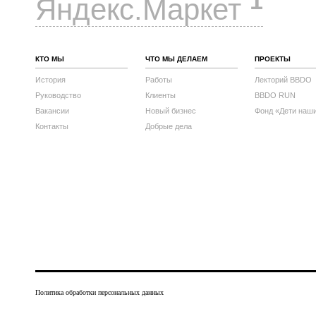
1
Яндекс.Маркет
КТО МЫ
ЧТО МЫ ДЕЛАЕМ
ПРОЕКТЫ
История
Работы
Лекторий BBDO
Руководство
Клиенты
BBDO RUN
Вакансии
Новый бизнес
Фонд «Дети наш
Контакты
Добрые дела
Политика обработки персональных данных