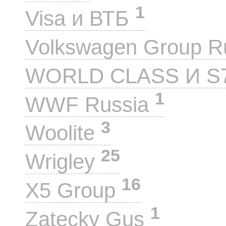
1
Visa и ВТБ
Volkswagen Group 
WORLD CLASS И S
1
WWF Russia
3
Woolite
25
Wrigley
16
X5 Group
1
Zatecky Gus