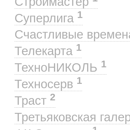
Строймастер
1
Суперлига
Счастливые време
1
Телекарта
1
ТехноНИКОЛЬ
1
Техносерв
2
Траст
Третьяковская гале
1