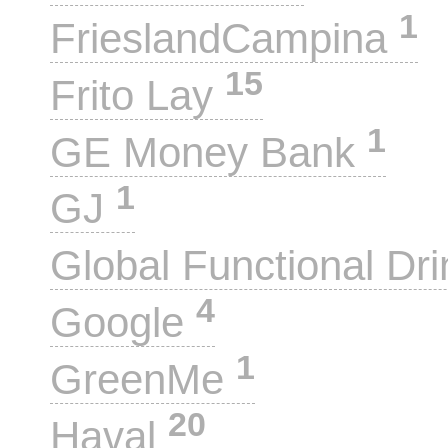
1
FrieslandCampina
15
Frito Lay
1
GE Money Bank
1
GJ
Global Functional Dr
4
Google
1
GreenMe
20
Haval