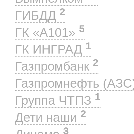
2
ГИБДД
5
ГК «А101»
1
ГК ИНГРАД
2
Газпромбанк
Газпромнефть (АЗС
1
Группа ЧТПЗ
2
Дети наши
3