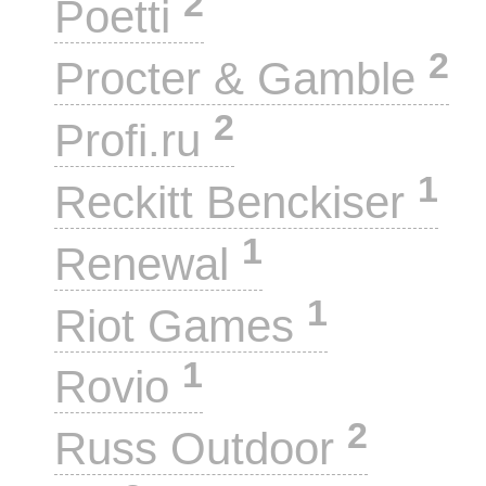
2
Poetti
2
Procter & Gamble
2
Profi.ru
1
Reckitt Benckiser
1
Renewal
1
Riot Games
1
Rovio
2
Russ Outdoor