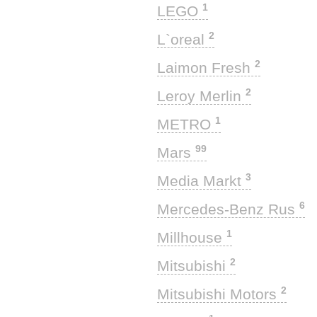
1
LEGO
2
L`oreal
2
Laimon Fresh
2
Leroy Merlin
1
METRO
99
Mars
3
Media Markt
6
Mercedes-Benz Rus
1
Millhouse
2
Mitsubishi
2
Mitsubishi Motors