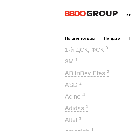
к
По агентствам
По дате
9
1-й ДСК, ФСК
1
3M
2
AB InBev Efes
2
ASD
4
Acino
1
Adidas
3
Altel
1