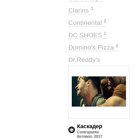
1
Clarins
2
Continental
1
DC SHOES
2
Domino's Pizza
1
Dr.Reddy's
Каскадер
Contrapunto
Кеторол, 2017