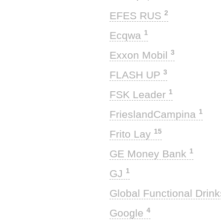
2
EFES RUS
1
Ecqwa
3
Exxon Mobil
3
FLASH UP
1
FSK Leader
1
FrieslandCampina
15
Frito Lay
1
GE Money Bank
1
GJ
Global Functional Drin
4
Google