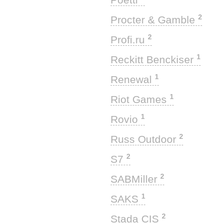
2
Procter & Gamble
2
Profi.ru
1
Reckitt Benckiser
1
Renewal
1
Riot Games
1
Rovio
2
Russ Outdoor
2
S7
2
SABMiller
1
SAKS
2
Stada CIS