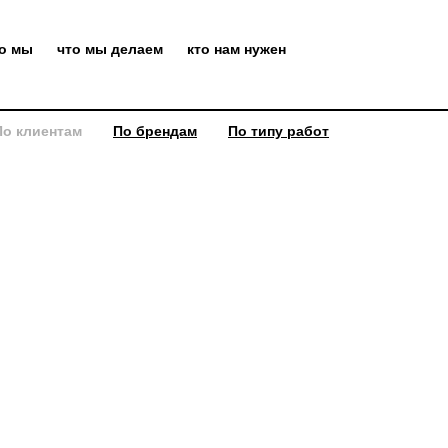
то мы
что мы делаем
кто нам нужен
По клиентам
По брендам
По типу работ