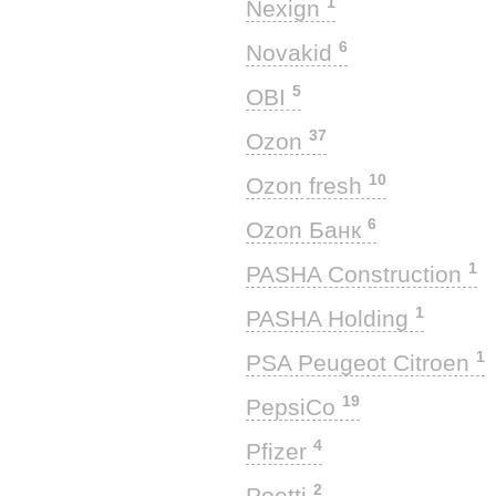
1
Nexign
6
Novakid
5
OBI
37
Ozon
10
Ozon fresh
6
Ozon Банк
1
PASHA Construction
1
PASHA Holding
1
PSA Peugeot Citroen
19
PepsiCo
4
Pfizer
2
Poetti