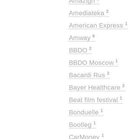
Amazigh
2
Amediateka
1
American Express
6
Amway
2
BBDO
1
BBDO Moscow
2
Bacardi Rus
2
Bayer Healthcare
1
Beat film festival
1
Bonduelle
1
Bootleg
1
CarMoney