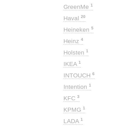
1
GreenMe
20
Haval
5
Heineken
4
Heinz
1
Holsten
1
IKEA
6
INTOUCH
1
Intention
3
KFC
1
KPMG
1
LADA