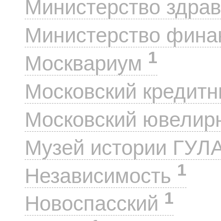
Министерство здра
Министерство фин
1
Москвариум
Московский кредит
Московский ювелир
Музей истории ГУЛ
1
Независимость
1
Новоспасский