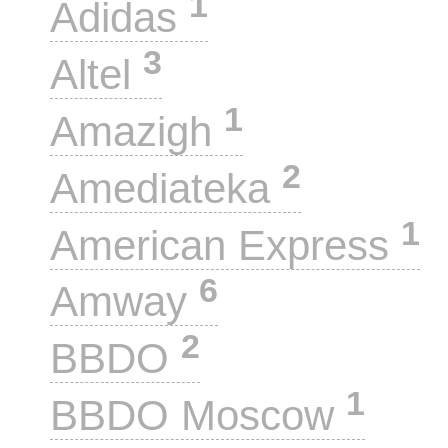
1
Adidas
3
Altel
1
Amazigh
2
Amediateka
1
American Express
6
Amway
2
BBDO
1
BBDO Moscow