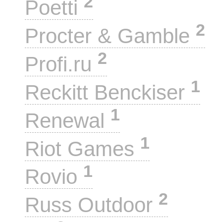
2
Poetti
2
Procter & Gamble
2
Profi.ru
1
Reckitt Benckiser
1
Renewal
1
Riot Games
1
Rovio
2
Russ Outdoor