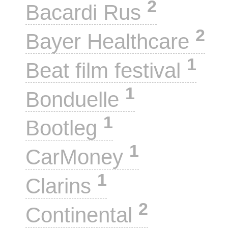
2
Bacardi Rus
2
Bayer Healthcare
1
Beat film festival
1
Bonduelle
1
Bootleg
1
CarMoney
1
Clarins
2
Continental