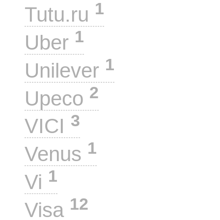
1
Tutu.ru
1
Uber
1
Unilever
2
Upeco
3
VICI
1
Venus
1
Vi
12
Visa