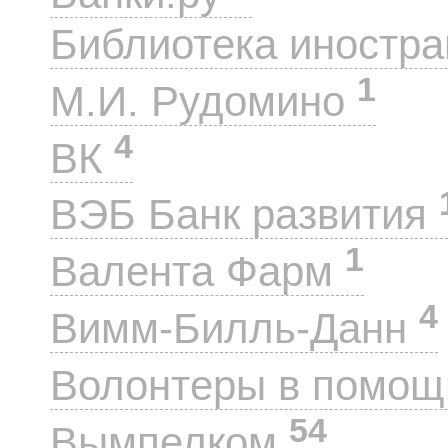
Библиотека иностра
1
М.И. Рудомино
4
ВК
ВЭБ Банк развития
1
Валента Фарм
4
Вимм-Билль-Данн
Волонтеры в помощ
54
Вымпелком