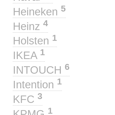
5
Heineken
4
Heinz
1
Holsten
1
IKEA
6
INTOUCH
1
Intention
3
KFC
1
KPMG