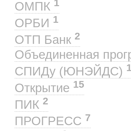
1
ОМПК
1
ОРБИ
2
ОТП Банк
Объединенная прог
СПИДу (ЮНЭЙДС)
15
Открытие
2
ПИК
7
ПРОГРЕСС