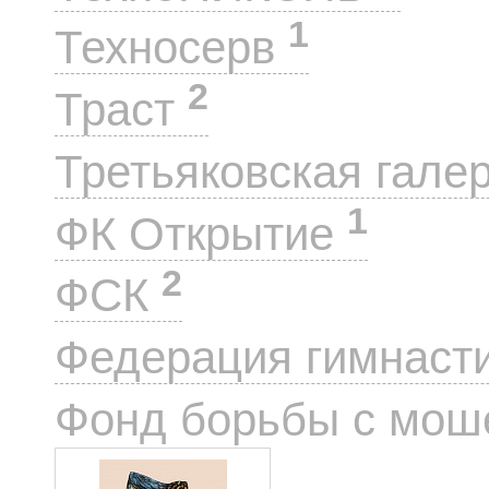
1
Техносерв
2
Траст
Третьяковская гале
1
ФК Открытие
2
ФСК
Федерация гимнаст
Фонд борьбы с мо