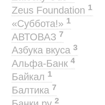
1
Zeus Foundation
1
«Суббота!»
7
АВТОВАЗ
3
Азбука вкуса
4
Альфа-Банк
1
Байкал
7
Балтика
2
Банки.ру