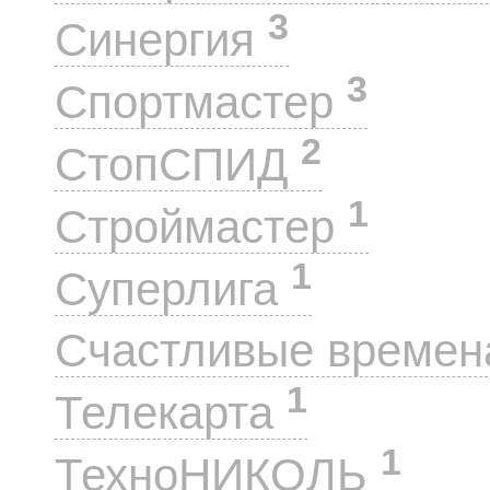
3
Синергия
3
Спортмастер
2
СтопСПИД
1
Строймастер
1
Суперлига
Счастливые време
1
Телекарта
1
ТехноНИКОЛЬ