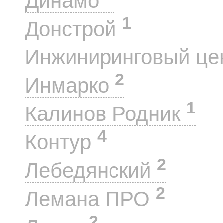
Динамо
1
Донстрой
Инжиниринговый це
2
Инмарко
1
Калинов Родник
4
Контур
2
Лебедянский
2
Лемана ПРО
2