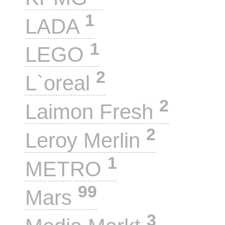
1
LADA
1
LEGO
2
L`oreal
2
Laimon Fresh
2
Leroy Merlin
1
METRO
99
Mars
3