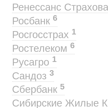
Ренессанс Страхов
6
Росбанк
1
Росгосстрах
6
Ростелеком
1
Русагро
3
Сандоз
5
Сбербанк
Сибирские Жилые 