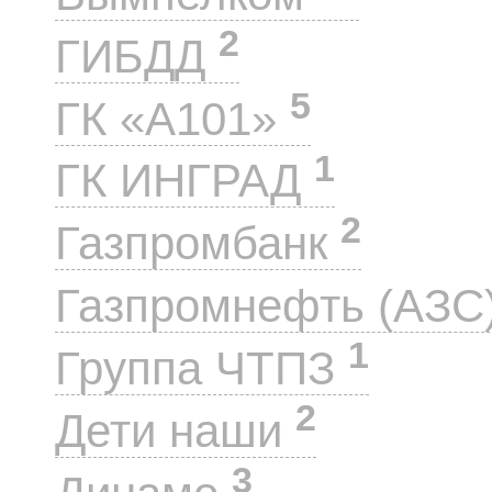
2
ГИБДД
5
ГК «А101»
1
ГК ИНГРАД
2
Газпромбанк
Газпромнефть (АЗС
1
Группа ЧТПЗ
2
Дети наши
3