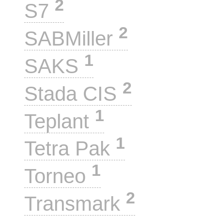
2
S7
2
SABMiller
1
SAKS
2
Stada CIS
1
Teplant
1
Tetra Pak
1
Torneo
2
Transmark