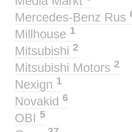
Media Markt
Mercedes-Benz Rus
1
Millhouse
2
Mitsubishi
2
Mitsubishi Motors
1
Nexign
6
Novakid
5
OBI
37