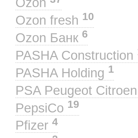
Ozon
10
Ozon fresh
6
Ozon Банк
PASHA Construction
1
PASHA Holding
PSA Peugeot Citroe
19
PepsiCo
4
Pfizer