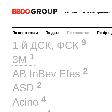
кто мы
что мы делаем
По агентствам
По дате
По клиентам
По брен
9
1-й ДСК, ФСК
1
3M
2
AB InBev Efes
2
ASD
4
Acino