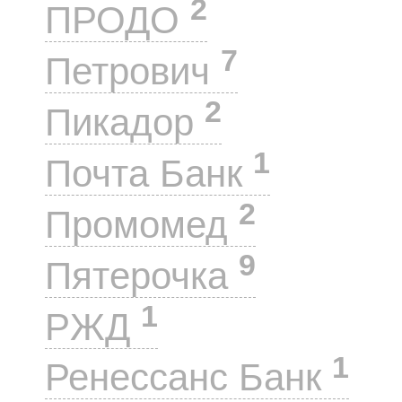
2
ПРОДО
7
Петрович
2
Пикадор
1
Почта Банк
2
Промомед
9
Пятерочка
1
РЖД
1
Ренессанс Банк