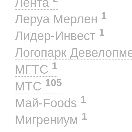
Лента
1
Леруа Мерлен
1
Лидер-Инвест
Логопарк Девелопм
1
МГТС
105
МТС
1
Май-Foods
1
Мигрениум