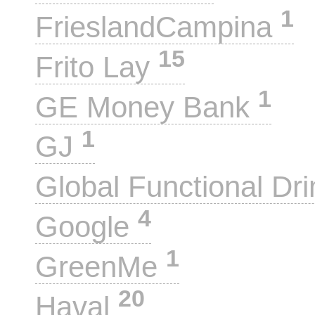
1
FrieslandCampina
15
Frito Lay
1
GE Money Bank
1
GJ
Global Functional Dr
4
Google
1
GreenMe
20
Haval