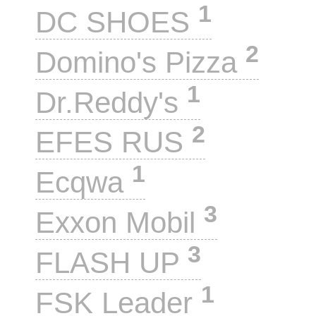
1
DC SHOES
2
Domino's Pizza
1
Dr.Reddy's
2
EFES RUS
1
Ecqwa
3
Exxon Mobil
3
FLASH UP
1
FSK Leader