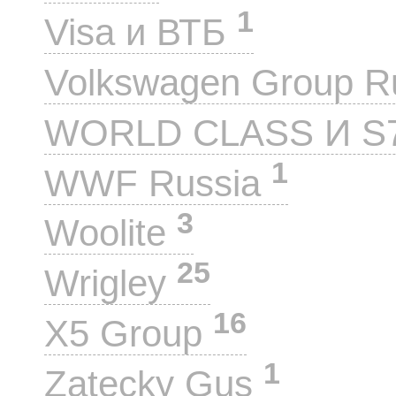
1
Visa и ВТБ
Volkswagen Group 
WORLD CLASS И S
1
WWF Russia
3
Woolite
25
Wrigley
16
X5 Group
1
Zatecky Gus