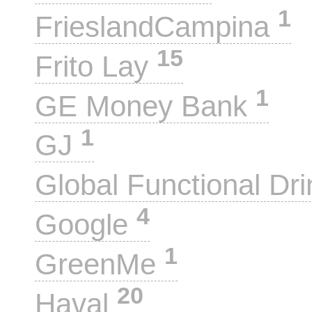
1
FrieslandCampina
15
Frito Lay
1
GE Money Bank
1
GJ
Global Functional Dr
4
Google
1
GreenMe
20
Haval