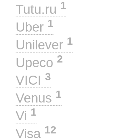
1
Tutu.ru
1
Uber
1
Unilever
2
Upeco
3
VICI
1
Venus
1
Vi
12
Visa