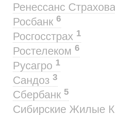
Ренессанс Страхов
6
Росбанк
1
Росгосстрах
6
Ростелеком
1
Русагро
3
Сандоз
5
Сбербанк
Сибирские Жилые 