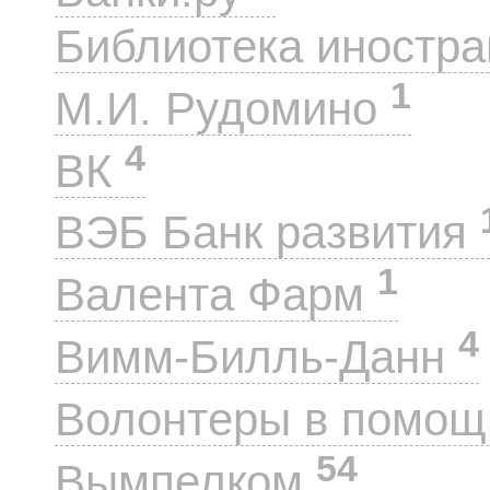
Библиотека иностра
1
М.И. Рудомино
4
ВК
ВЭБ Банк развития
1
Валента Фарм
4
Вимм-Билль-Данн
Волонтеры в помощ
54
Вымпелком