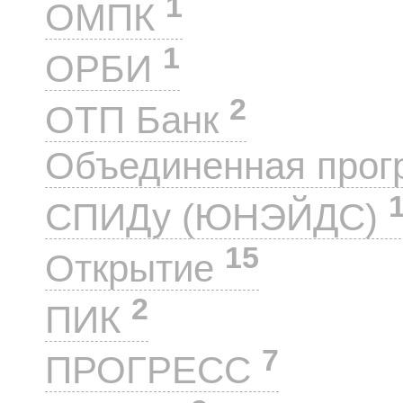
1
ОМПК
1
ОРБИ
2
ОТП Банк
Объединенная прог
СПИДу (ЮНЭЙДС)
15
Открытие
2
ПИК
7
ПРОГРЕСС