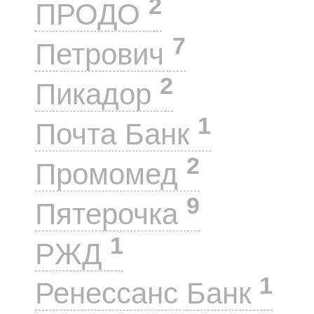
2
ПРОДО
7
Петрович
2
Пикадор
1
Почта Банк
2
Промомед
9
Пятерочка
1
РЖД
1
Ренессанс Банк