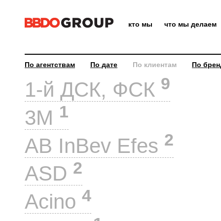
кто мы
что мы делаем
По агентствам
По дате
По клиентам
По брен
9
1-й ДСК, ФСК
1
3M
2
AB InBev Efes
2
ASD
4
Acino