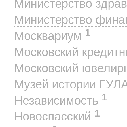
Министерство здра
Министерство фин
1
Москвариум
Московский кредит
Московский ювелир
Музей истории ГУЛ
1
Независимость
1
Новоспасский