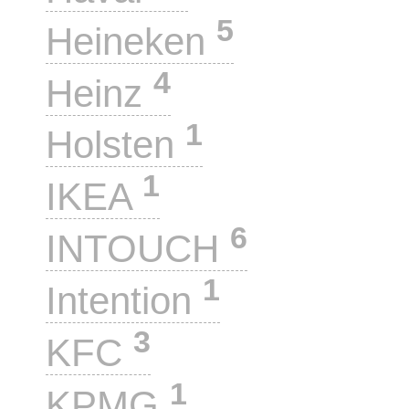
5
Heineken
4
Heinz
1
Holsten
1
IKEA
6
INTOUCH
1
Intention
3
KFC
1
KPMG