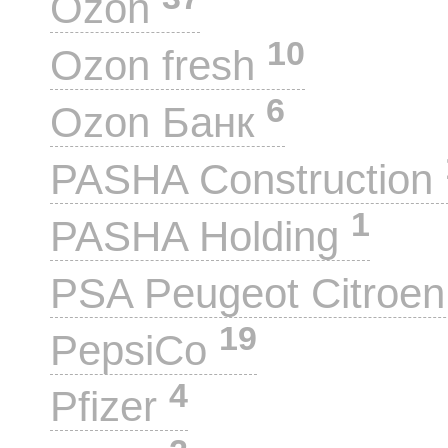
Ozon
10
Ozon fresh
6
Ozon Банк
PASHA Construction
1
PASHA Holding
PSA Peugeot Citroe
19
PepsiCo
4
Pfizer