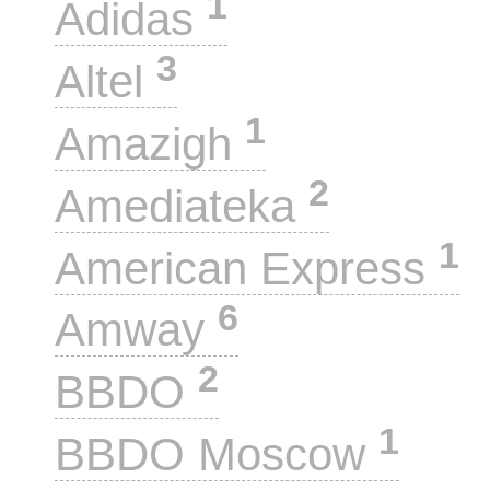
1
Adidas
3
Altel
1
Amazigh
2
Amediateka
1
American Express
6
Amway
2
BBDO
1
BBDO Moscow