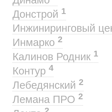
1
Донстрой
Инжиниринговый це
2
Инмарко
1
Калинов Родник
4
Контур
2
Лебедянский
2
Лемана ПРО
2