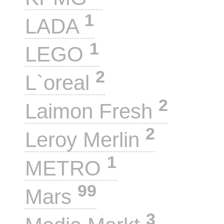
1
LADA
1
LEGO
2
L`oreal
2
Laimon Fresh
2
Leroy Merlin
1
METRO
99
Mars
3