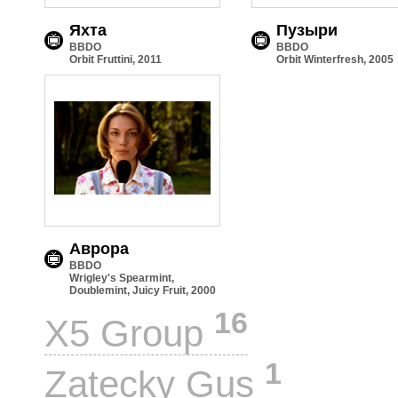
Яхта
Пузыри
BBDO
BBDO
Orbit Fruttini, 2011
Orbit Winterfresh, 2005
Аврора
BBDO
Wrigley's Spearmint,
Doublemint, Juicy Fruit, 2000
16
X5 Group
1
Zatecky Gus