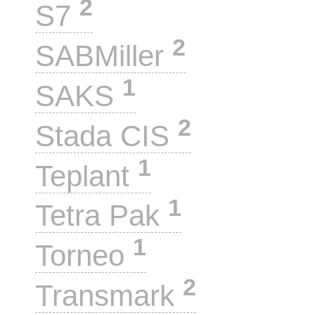
2
S7
2
SABMiller
1
SAKS
2
Stada CIS
1
Teplant
1
Tetra Pak
1
Torneo
2
Transmark