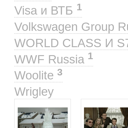
1
Visa и ВТБ
Volkswagen Group 
WORLD CLASS И S
1
WWF Russia
3
Woolite
25
Wrigley