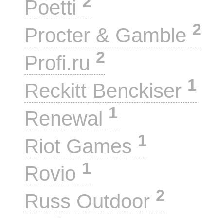
2
Poetti
2
Procter & Gamble
2
Profi.ru
1
Reckitt Benckiser
1
Renewal
1
Riot Games
1
Rovio
2
Russ Outdoor