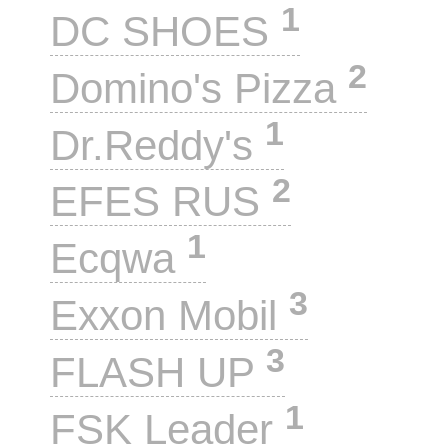
1
DC SHOES
2
Domino's Pizza
1
Dr.Reddy's
2
EFES RUS
1
Ecqwa
3
Exxon Mobil
3
FLASH UP
1
FSK Leader