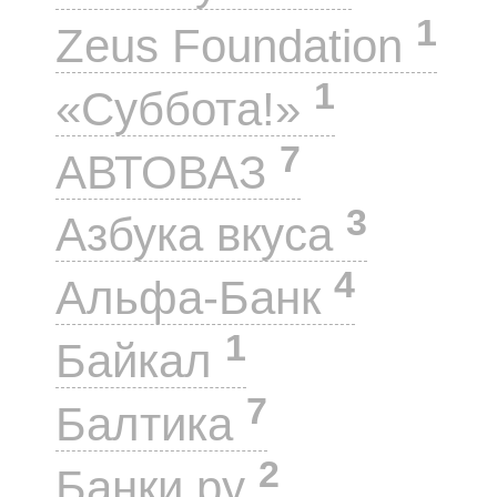
1
Zeus Foundation
1
«Суббота!»
7
АВТОВАЗ
3
Азбука вкуса
4
Альфа-Банк
1
Байкал
7
Балтика
2
Банки.ру