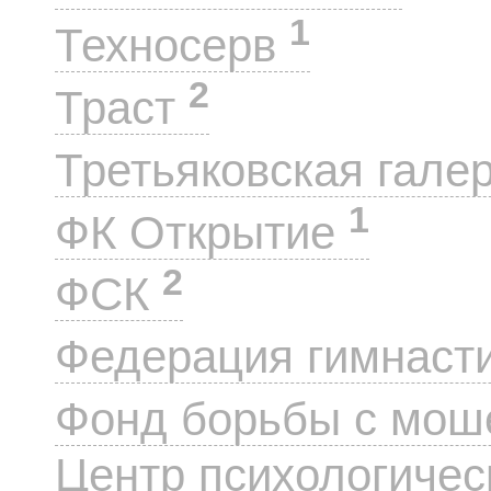
1
Техносерв
2
Траст
Третьяковская гале
1
ФК Открытие
2
ФСК
Федерация гимнаст
Фонд борьбы с мо
Центр психологиче