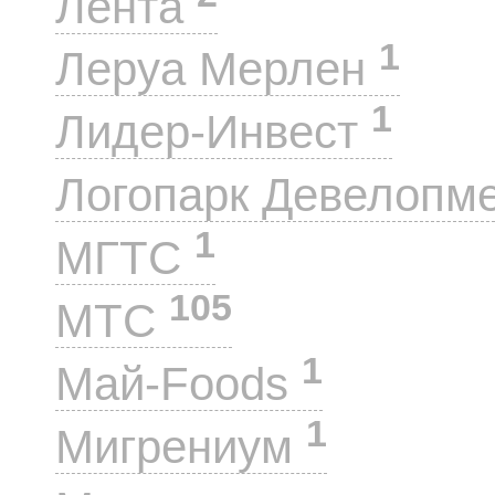
Лента
1
Леруа Мерлен
1
Лидер-Инвест
Логопарк Девелопм
1
МГТС
105
МТС
1
Май-Foods
1
Мигрениум