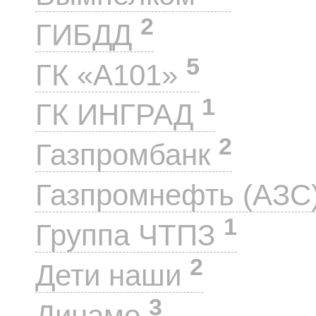
2
ГИБДД
5
ГК «А101»
1
ГК ИНГРАД
2
Газпромбанк
Газпромнефть (АЗС
1
Группа ЧТПЗ
2
Дети наши
3
Динамо