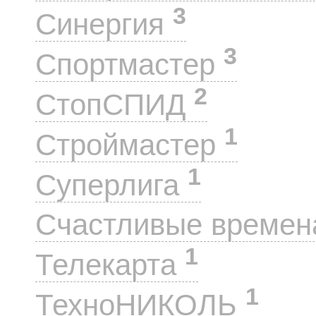
3
Синергия
3
Спортмастер
2
СтопСПИД
1
Строймастер
1
Суперлига
Счастливые време
1
Телекарта
1
ТехноНИКОЛЬ