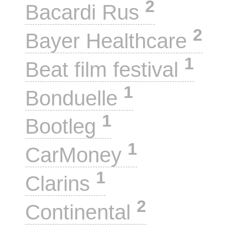
2
Bacardi Rus
2
Bayer Healthcare
1
Beat film festival
1
Bonduelle
1
Bootleg
1
CarMoney
1
Clarins
2
Continental