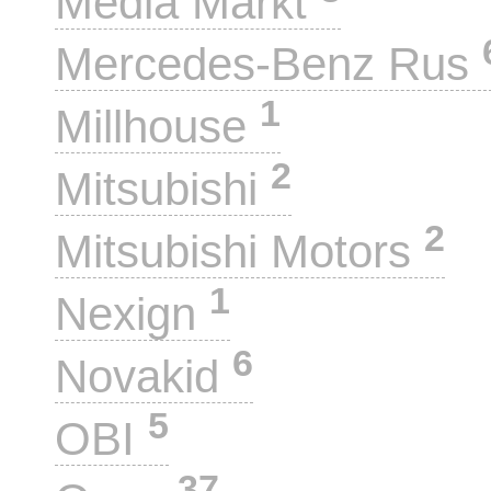
Media Markt
Mercedes-Benz Rus
1
Millhouse
2
Mitsubishi
2
Mitsubishi Motors
1
Nexign
6
Novakid
5
OBI
37