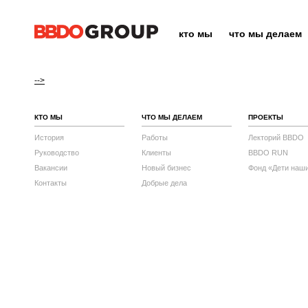
кто мы
что мы делаем
-->
КТО МЫ
ЧТО МЫ ДЕЛАЕМ
ПРОЕКТЫ
История
Работы
Лекторий BBDO
Руководство
Клиенты
BBDO RUN
Вакансии
Новый бизнес
Фонд «Дети наш
Контакты
Добрые дела