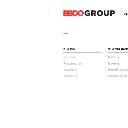
к
-->
КТО МЫ
ЧТО МЫ ДЕЛ
История
Работы
Руководство
Клиенты
Вакансии
Новый бизне
Контакты
Добрые дела