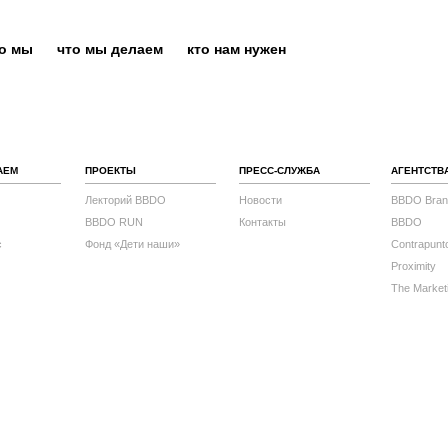
то мы
что мы делаем
кто нам нужен
АЕМ
ПРОЕКТЫ
ПРЕСС-СЛУЖБА
АГЕНТСТВ
Лекторий BBDO
Новости
BBDO Bran
BBDO RUN
Контакты
BBDO
с
Фонд «Дети наши»
Contrapunt
Proximity
The Market