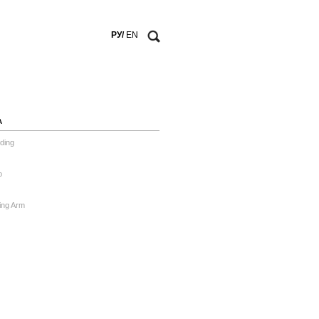
РУ/
EN
А
ding
o
ing Arm