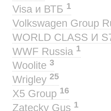
1
Visa и ВТБ
Volkswagen Group 
WORLD CLASS И S
1
WWF Russia
3
Woolite
25
Wrigley
16
X5 Group
1
Zatecky Gus