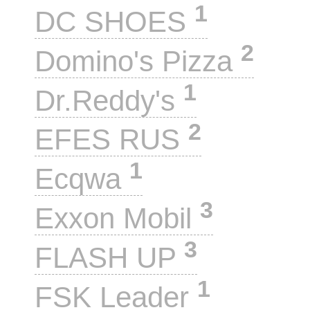
1
DC SHOES
2
Domino's Pizza
1
Dr.Reddy's
2
EFES RUS
1
Ecqwa
3
Exxon Mobil
3
FLASH UP
1
FSK Leader