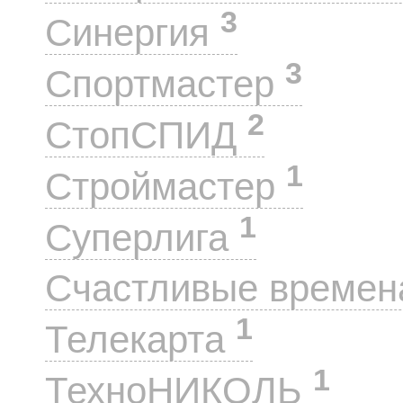
3
Синергия
3
Спортмастер
2
СтопСПИД
1
Строймастер
1
Суперлига
Счастливые време
1
Телекарта
1
ТехноНИКОЛЬ