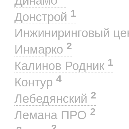
Динамо
1
Донстрой
Инжиниринговый це
2
Инмарко
1
Калинов Родник
4
Контур
2
Лебедянский
2
Лемана ПРО
2