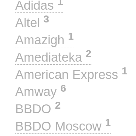
1
Adidas
3
Altel
1
Amazigh
2
Amediateka
1
American Express
6
Amway
2
BBDO
1
BBDO Moscow