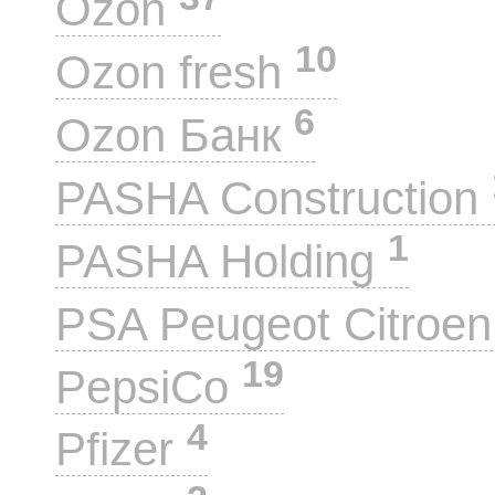
Ozon
10
Ozon fresh
6
Ozon Банк
PASHA Construction
1
PASHA Holding
PSA Peugeot Citroe
19
PepsiCo
4
Pfizer