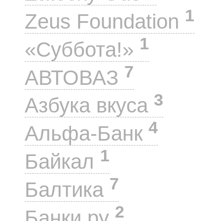
1
Zeus Foundation
1
«Суббота!»
7
АВТОВАЗ
3
Азбука вкуса
4
Альфа-Банк
1
Байкал
7
Балтика
2
Банки.ру