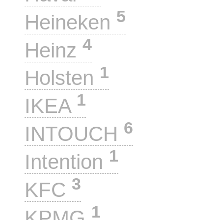
5
Heineken
4
Heinz
1
Holsten
1
IKEA
6
INTOUCH
1
Intention
3
KFC
1
KPMG