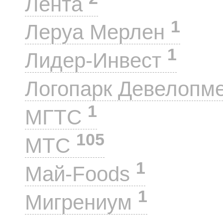
Лента
1
Леруа Мерлен
1
Лидер-Инвест
Логопарк Девелопм
1
МГТС
105
МТС
1
Май-Foods
1
Мигрениум