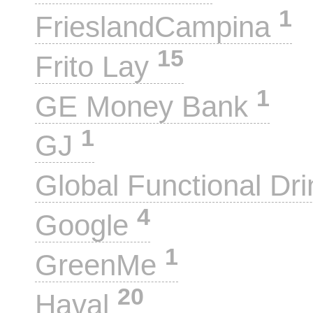
1
FrieslandCampina
15
Frito Lay
1
GE Money Bank
1
GJ
Global Functional Dr
4
Google
1
GreenMe
20
Haval