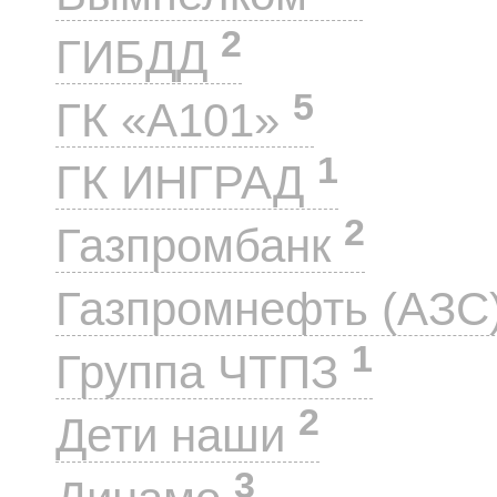
2
ГИБДД
5
ГК «А101»
1
ГК ИНГРАД
2
Газпромбанк
Газпромнефть (АЗС
1
Группа ЧТПЗ
2
Дети наши
3