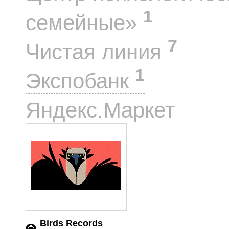
1
семейные»
7
Чистая линия
1
Экспобанк
1
Яндекс.Маркет
Birds Records