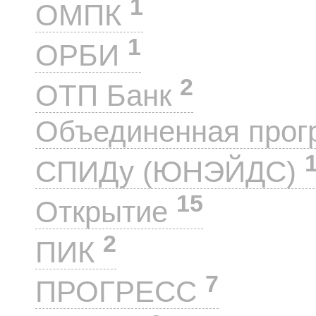
1
ОМПК
1
ОРБИ
2
ОТП Банк
Объединенная прог
СПИДу (ЮНЭЙДС)
15
Открытие
2
ПИК
7
ПРОГРЕСС