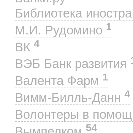
Библиотека иностра
1
М.И. Рудомино
4
ВК
ВЭБ Банк развития
1
Валента Фарм
4
Вимм-Билль-Данн
Волонтеры в помощ
54
Вымпелком