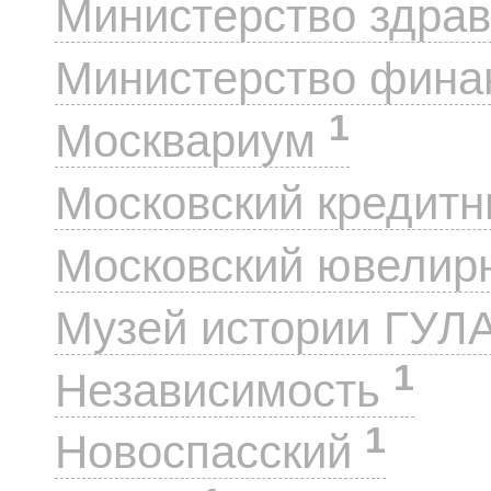
Министерство здра
Министерство фин
1
Москвариум
Московский кредит
Московский ювелир
Музей истории ГУЛ
1
Независимость
1
Новоспасский