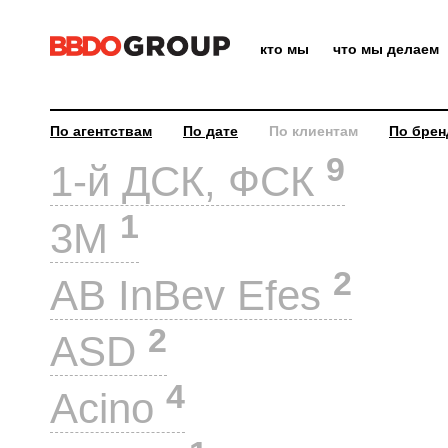
кто мы
что мы делаем
По агентствам
По дате
По клиентам
По брен
9
1-й ДСК, ФСК
1
3M
2
AB InBev Efes
2
ASD
4
Acino