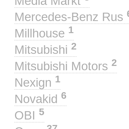
Media Markt
Mercedes-Benz Rus
1
Millhouse
2
Mitsubishi
2
Mitsubishi Motors
1
Nexign
6
Novakid
5
OBI
37