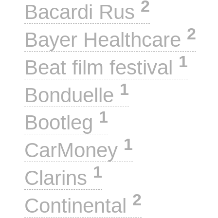
2
Bacardi Rus
2
Bayer Healthcare
1
Beat film festival
1
Bonduelle
1
Bootleg
1
CarMoney
1
Clarins
2
Continental