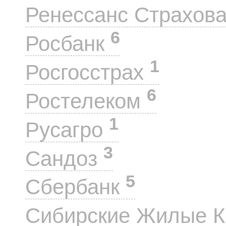
Ренессанс Страхов
6
Росбанк
1
Росгосстрах
6
Ростелеком
1
Русагро
3
Сандоз
5
Сбербанк
Сибирские Жилые 