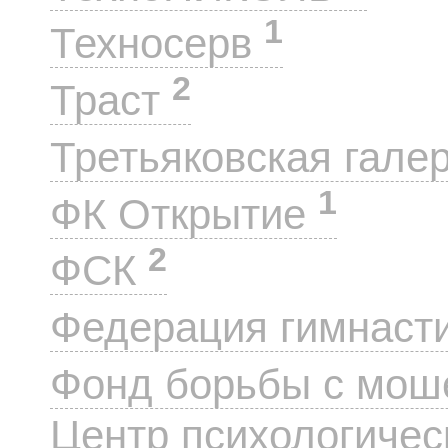
1
Техносерв
2
Траст
Третьяковская гале
1
ФК Открытие
2
ФСК
Федерация гимнаст
Фонд борьбы с мо
Центр психологиче