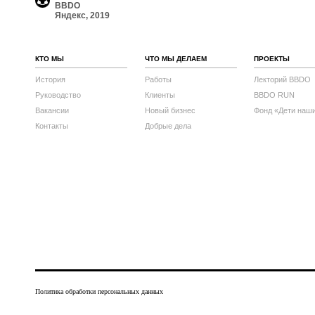
BBDO
Яндекс, 2019
КТО МЫ
ЧТО МЫ ДЕЛАЕМ
ПРОЕКТЫ
История
Работы
Лекторий BBDO
Руководство
Клиенты
BBDO RUN
Вакансии
Новый бизнес
Фонд «Дети наш
Контакты
Добрые дела
Политика обработки персональных данных