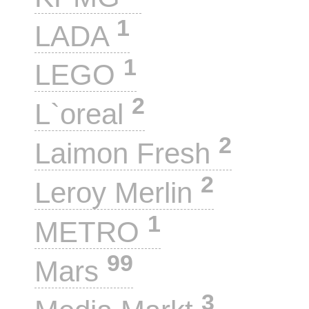
1
LADA
1
LEGO
2
L`oreal
2
Laimon Fresh
2
Leroy Merlin
1
METRO
99
Mars
3