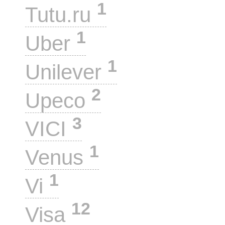
1
Tutu.ru
1
Uber
1
Unilever
2
Upeco
3
VICI
1
Venus
1
Vi
12
Visa