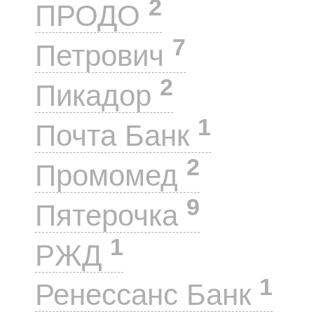
2
ПРОДО
7
Петрович
2
Пикадор
1
Почта Банк
2
Промомед
9
Пятерочка
1
РЖД
1
Ренессанс Банк