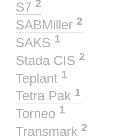
2
S7
2
SABMiller
1
SAKS
2
Stada CIS
1
Teplant
1
Tetra Pak
1
Torneo
2
Transmark