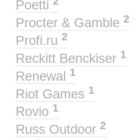
2
Poetti
2
Procter & Gamble
2
Profi.ru
1
Reckitt Benckiser
1
Renewal
1
Riot Games
1
Rovio
2
Russ Outdoor