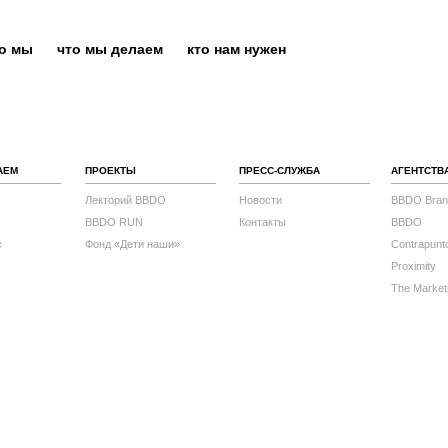
то мы
что мы делаем
кто нам нужен
АЕМ
ПРОЕКТЫ
ПРЕСС-СЛУЖБА
АГЕНТСТВ
Лекторий BBDO
Новости
BBDO Bran
BBDO RUN
Контакты
BBDO
с
Фонд «Дети наши»
Contrapunt
Proximity
The Market