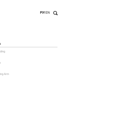
РУ/
EN
А
ding
o
ing Arm