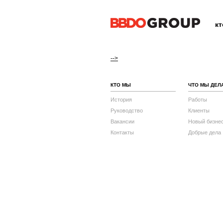
к
-->
КТО МЫ
ЧТО МЫ ДЕЛ
История
Работы
Руководство
Клиенты
Вакансии
Новый бизне
Контакты
Добрые дела