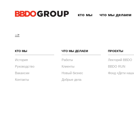
кто мы
что мы делаем
-->
КТО МЫ
ЧТО МЫ ДЕЛАЕМ
ПРОЕКТЫ
История
Работы
Лекторий BBDO
Руководство
Клиенты
BBDO RUN
Вакансии
Новый бизнес
Фонд «Дети наш
Контакты
Добрые дела