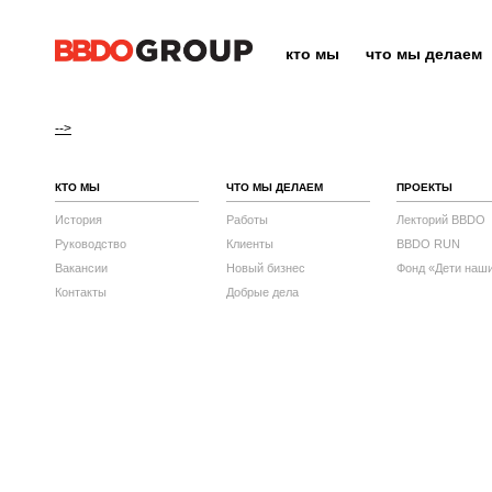
кто мы
что мы делаем
-->
КТО МЫ
ЧТО МЫ ДЕЛАЕМ
ПРОЕКТЫ
История
Работы
Лекторий BBDO
Руководство
Клиенты
BBDO RUN
Вакансии
Новый бизнес
Фонд «Дети наш
Контакты
Добрые дела