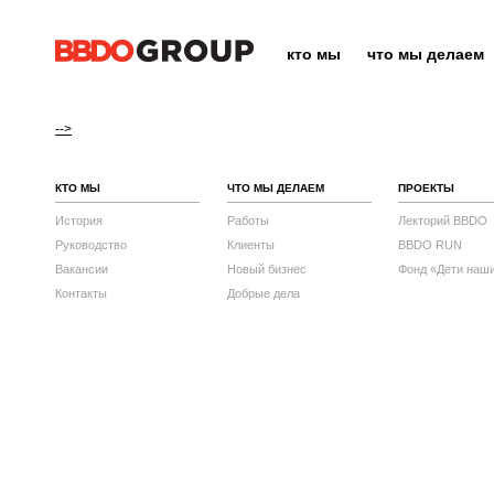
кто мы
что мы делаем
-->
КТО МЫ
ЧТО МЫ ДЕЛАЕМ
ПРОЕКТЫ
История
Работы
Лекторий BBDO
Руководство
Клиенты
BBDO RUN
Вакансии
Новый бизнес
Фонд «Дети наш
Контакты
Добрые дела