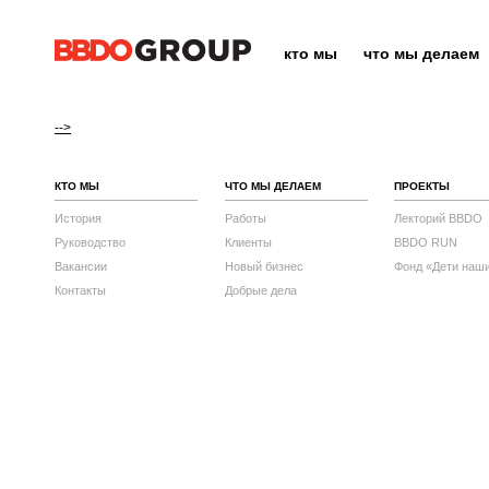
кто мы
что мы делаем
-->
КТО МЫ
ЧТО МЫ ДЕЛАЕМ
ПРОЕКТЫ
История
Работы
Лекторий BBDO
Руководство
Клиенты
BBDO RUN
Вакансии
Новый бизнес
Фонд «Дети наш
Контакты
Добрые дела