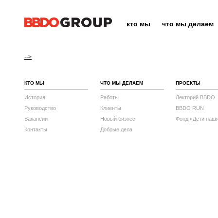
кто мы
что мы делаем
-->
КТО МЫ
ЧТО МЫ ДЕЛАЕМ
ПРОЕКТЫ
История
Работы
Лекторий BBDO
Руководство
Клиенты
BBDO RUN
Вакансии
Новый бизнес
Фонд «Дети наш
Контакты
Добрые дела