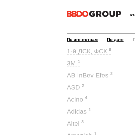
к
По агентствам
По дате
9
1-й ДСК, ФСК
1
3M
2
AB InBev Efes
2
ASD
4
Acino
1
Adidas
3
Altel
1