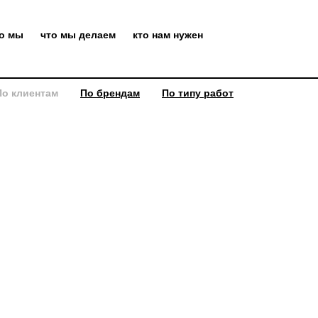
то мы
что мы делаем
кто нам нужен
По клиентам
По брендам
По типу работ