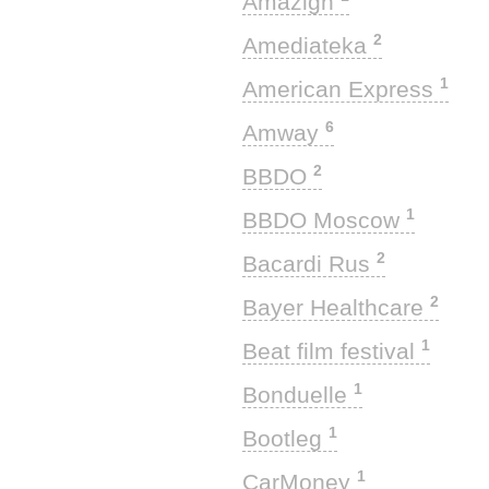
Amazigh
2
Amediateka
1
American Express
6
Amway
2
BBDO
1
BBDO Moscow
2
Bacardi Rus
2
Bayer Healthcare
1
Beat film festival
1
Bonduelle
1
Bootleg
1
CarMoney