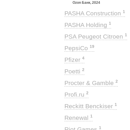
Ozon Банк, 2024
1
PASHA Construction
1
PASHA Holding
1
PSA Peugeot Citroen
19
PepsiCo
4
Pfizer
2
Poetti
2
Procter & Gamble
2
Profi.ru
1
Reckitt Benckiser
1
Renewal
1
Riot Games