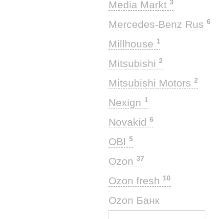
3
Media Markt
6
Mercedes-Benz Rus
1
Millhouse
2
Mitsubishi
2
Mitsubishi Motors
1
Nexign
6
Novakid
5
OBI
37
Ozon
10
Ozon fresh
6
Ozon Банк