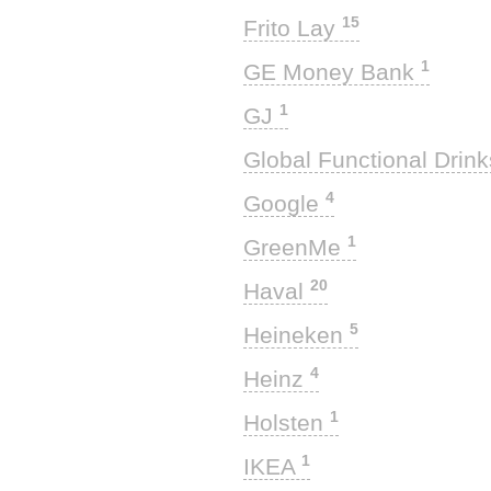
15
Frito Lay
1
GE Money Bank
1
GJ
Global Functional Drin
4
Google
1
GreenMe
20
Haval
5
Heineken
4
Heinz
1
Holsten
1
IKEA