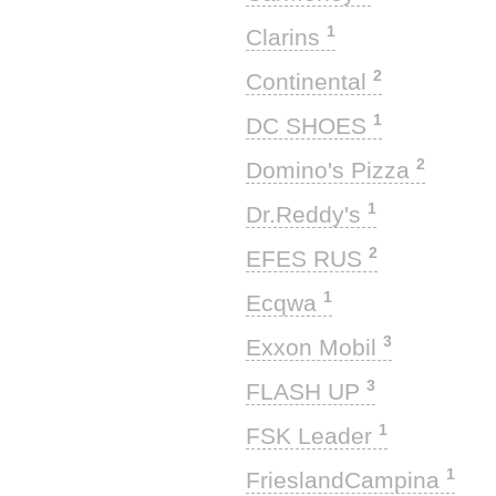
1
Clarins
2
Continental
1
DC SHOES
2
Domino's Pizza
1
Dr.Reddy's
2
EFES RUS
1
Ecqwa
3
Exxon Mobil
3
FLASH UP
1
FSK Leader
1
FrieslandCampina