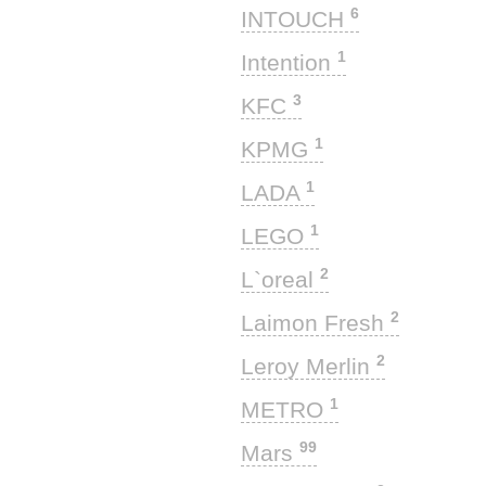
6
INTOUCH
1
Intention
3
KFC
1
KPMG
1
LADA
1
LEGO
2
L`oreal
2
Laimon Fresh
2
Leroy Merlin
1
METRO
99
Mars