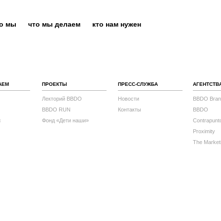
то мы
что мы делаем
кто нам нужен
АЕМ
ПРОЕКТЫ
ПРЕСС-СЛУЖБА
АГЕНТСТВ
Лекторий BBDO
Новости
BBDO Bran
BBDO RUN
Контакты
BBDO
с
Фонд «Дети наши»
Contrapunt
Proximity
The Market