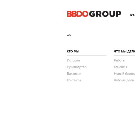
к
-->
КТО МЫ
ЧТО МЫ ДЕЛ
История
Работы
Руководство
Клиенты
Вакансии
Новый бизне
Контакты
Добрые дела