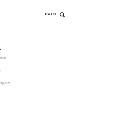
РУ/
EN
А
ding
o
ing Arm