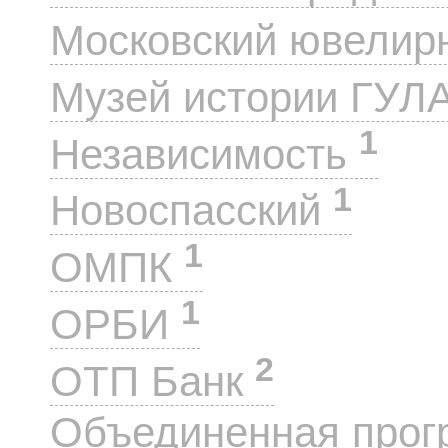
Московский ювелир
Музей истории ГУЛ
1
Независимость
1
Новоспасский
1
ОМПК
1
ОРБИ
2
ОТП Банк
Объединенная прог