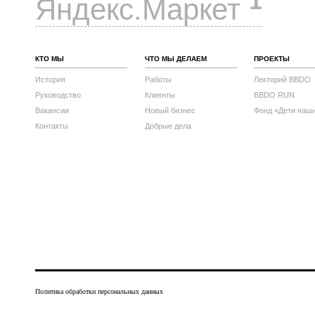
1
Яндекс.Маркет
КТО МЫ
ЧТО МЫ ДЕЛАЕМ
ПРОЕКТЫ
История
Работы
Лекторий BBDO
Руководство
Клиенты
BBDO RUN
Вакансии
Новый бизнес
Фонд «Дети наш
Контакты
Добрые дела
Политика обработки персональных данных