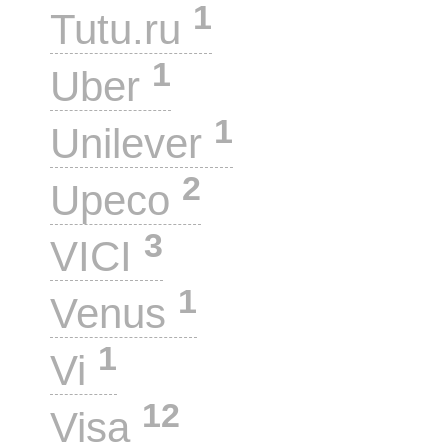
1
Tutu.ru
1
Uber
1
Unilever
2
Upeco
3
VICI
1
Venus
1
Vi
12
Visa