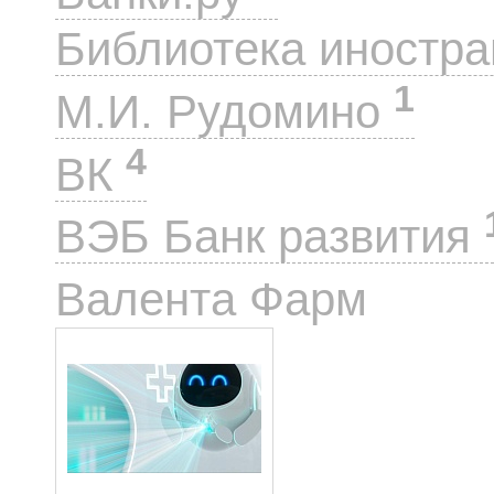
Библиотека иностра
1
М.И. Рудомино
4
ВК
ВЭБ Банк развития
1
Валента Фарм