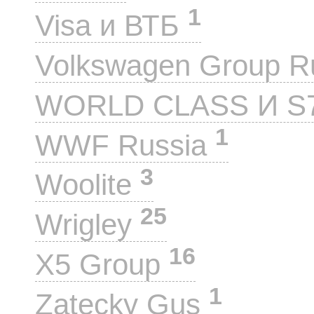
1
Visa и ВТБ
Volkswagen Group 
WORLD CLASS И S
1
WWF Russia
3
Woolite
25
Wrigley
16
X5 Group
1
Zatecky Gus