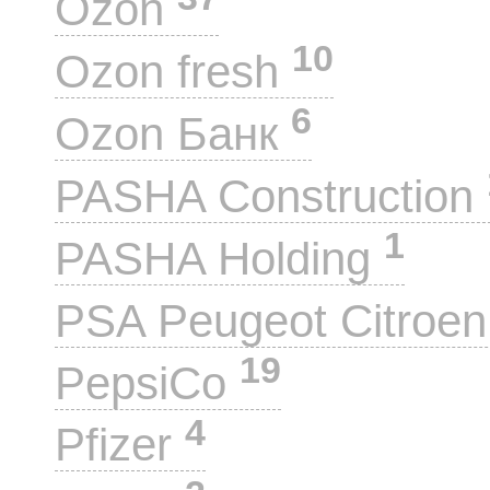
Ozon
10
Ozon fresh
6
Ozon Банк
PASHA Construction
1
PASHA Holding
PSA Peugeot Citroe
19
PepsiCo
4
Pfizer