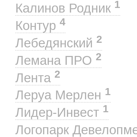
1
Калинов Родник
4
Контур
2
Лебедянский
2
Лемана ПРО
2
Лента
1
Леруа Мерлен
1
Лидер-Инвест
Логопарк Девелопм