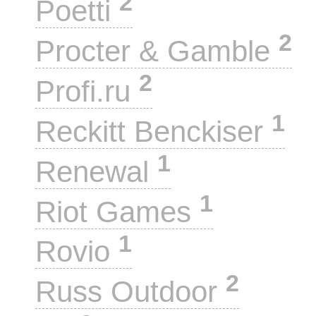
2
Poetti
2
Procter & Gamble
2
Profi.ru
1
Reckitt Benckiser
1
Renewal
1
Riot Games
1
Rovio
2
Russ Outdoor