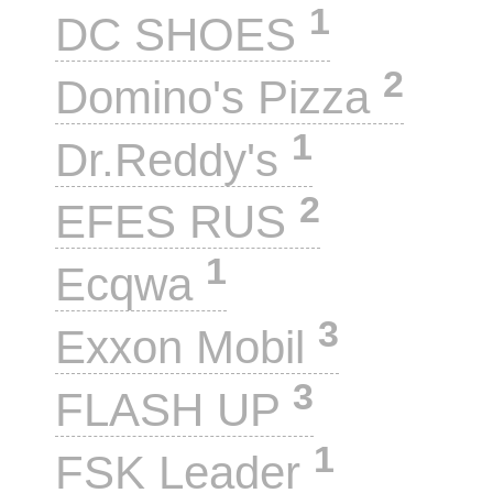
1
DC SHOES
2
Domino's Pizza
1
Dr.Reddy's
2
EFES RUS
1
Ecqwa
3
Exxon Mobil
3
FLASH UP
1
FSK Leader