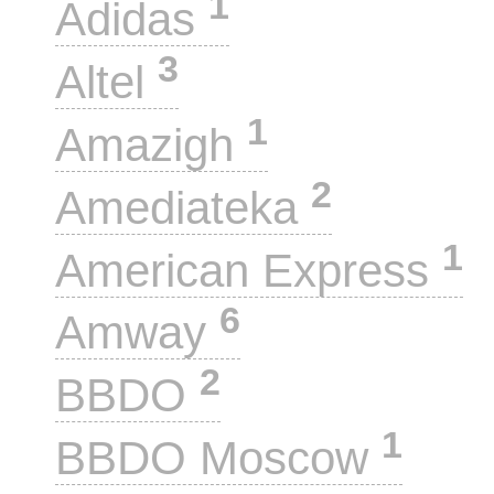
1
Adidas
3
Altel
1
Amazigh
2
Amediateka
1
American Express
6
Amway
2
BBDO
1
BBDO Moscow