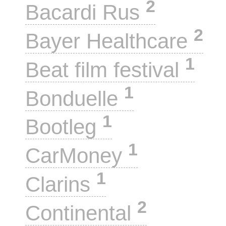
2
Bacardi Rus
2
Bayer Healthcare
1
Beat film festival
1
Bonduelle
1
Bootleg
1
CarMoney
1
Clarins
2
Continental