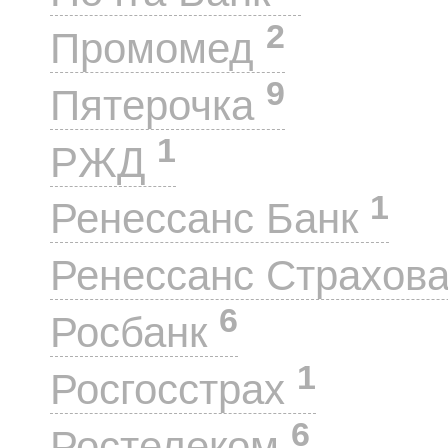
2
Промомед
9
Пятерочка
1
РЖД
1
Ренессанс Банк
Ренессанс Страхов
6
Росбанк
1
Росгосстрах
6
Ростелеком