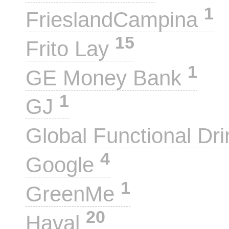
1
FrieslandCampina
15
Frito Lay
1
GE Money Bank
1
GJ
Global Functional Dr
4
Google
1
GreenMe
20
Haval