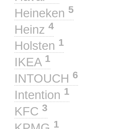
5
Heineken
4
Heinz
1
Holsten
1
IKEA
6
INTOUCH
1
Intention
3
KFC
1
KPMG