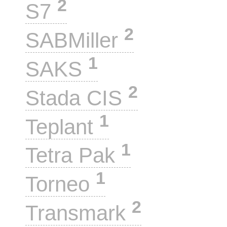
2
S7
2
SABMiller
1
SAKS
2
Stada CIS
1
Teplant
1
Tetra Pak
1
Torneo
2
Transmark