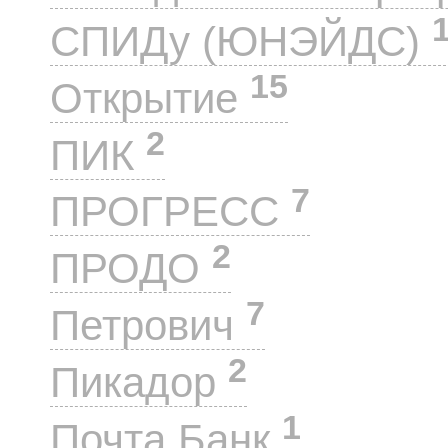
СПИДу (ЮНЭЙДС)
15
Открытие
2
ПИК
7
ПРОГРЕСС
2
ПРОДО
7
Петрович
2
Пикадор
1
Почта Банк