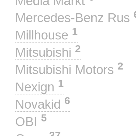
Media Markt
Mercedes-Benz Rus
1
Millhouse
2
Mitsubishi
2
Mitsubishi Motors
1
Nexign
6
Novakid
5
OBI
37