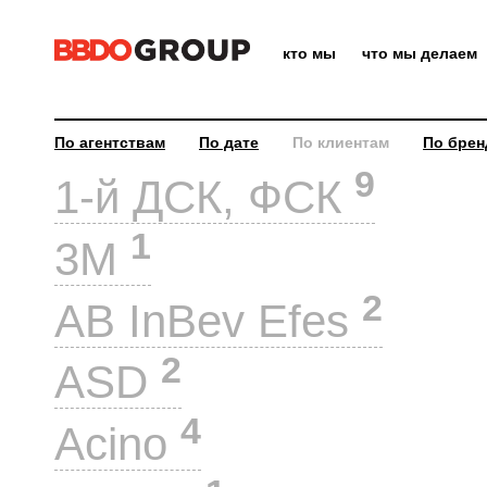
кто мы
что мы делаем
По агентствам
По дате
По клиентам
По брен
9
1-й ДСК, ФСК
1
3M
2
AB InBev Efes
2
ASD
4
Acino