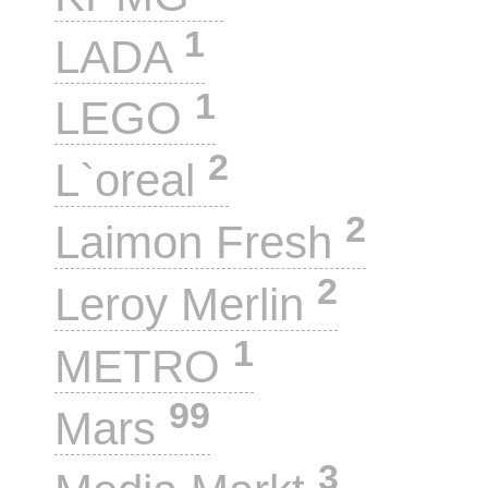
1
LADA
1
LEGO
2
L`oreal
2
Laimon Fresh
2
Leroy Merlin
1
METRO
99
Mars
3