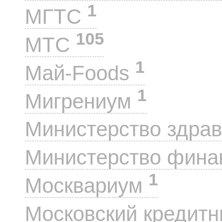
1
МГТС
105
МТС
1
Май-Foods
1
Мигрениум
Министерство здра
Министерство фин
1
Москвариум
Московский кредит