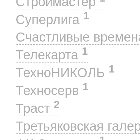
Строймастер
1
Суперлига
Счастливые време
1
Телекарта
1
ТехноНИКОЛЬ
1
Техносерв
2
Траст
Третьяковская гале
1