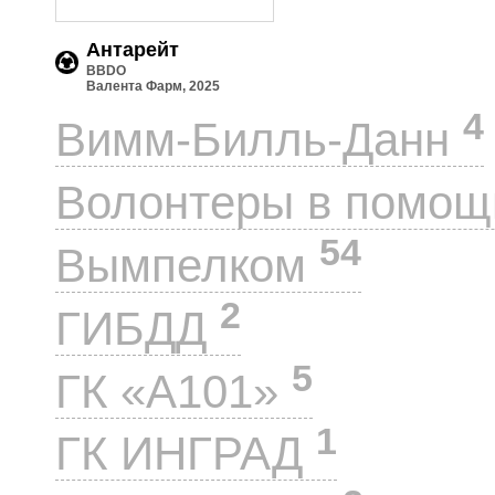
Антарейт
BBDO
Валента Фарм, 2025
4
Вимм-Билль-Данн
Волонтеры в помощ
54
Вымпелком
2
ГИБДД
5
ГК «А101»
1
ГК ИНГРАД