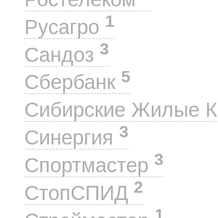
1
Русагро
3
Сандоз
5
Сбербанк
Сибирские Жилые 
3
Синергия
3
Спортмастер
2
СтопСПИД
1