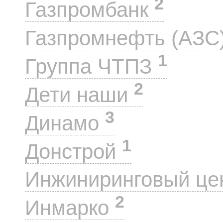
2
Газпромбанк
Газпромнефть (АЗС
1
Группа ЧТПЗ
2
Дети наши
3
Динамо
1
Донстрой
Инжиниринговый це
2
Инмарко