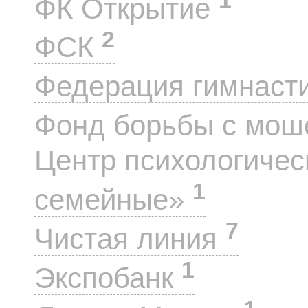
ФК Открытие
2
ФСК
Федерация гимнаст
Фонд борьбы с мо
Центр психологиче
1
семейные»
7
Чистая линия
1
Экспобанк