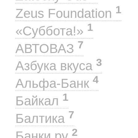
1
Zeus Foundation
1
«Суббота!»
7
АВТОВАЗ
3
Азбука вкуса
4
Альфа-Банк
1
Байкал
7
Балтика
2
Банки.ру