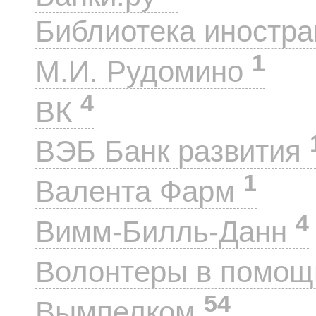
Библиотека иностра
1
М.И. Рудомино
4
ВК
ВЭБ Банк развития
1
Валента Фарм
4
Вимм-Билль-Данн
Волонтеры в помощ
54
Вымпелком