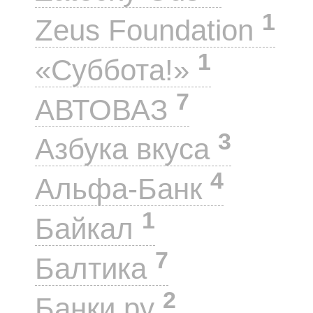
1
Zeus Foundation
1
«Суббота!»
7
АВТОВАЗ
3
Азбука вкуса
4
Альфа-Банк
1
Байкал
7
Балтика
2
Банки.ру