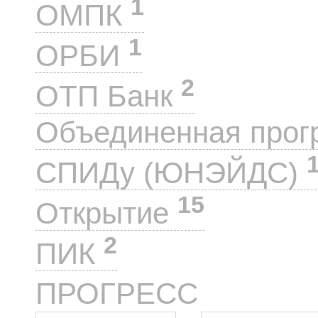
1
ОМПК
1
ОРБИ
2
ОТП Банк
Объединенная прог
СПИДу (ЮНЭЙДС)
15
Открытие
2
ПИК
7
ПРОГРЕСС