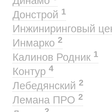
Динамо
1
Донстрой
Инжиниринговый це
2
Инмарко
1
Калинов Родник
4
Контур
2
Лебедянский
2
Лемана ПРО
2