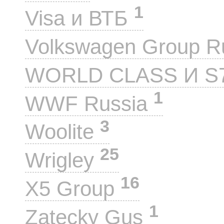
1
Visa и ВТБ
Volkswagen Group 
WORLD CLASS И S
1
WWF Russia
3
Woolite
25
Wrigley
16
X5 Group
1
Zatecky Gus