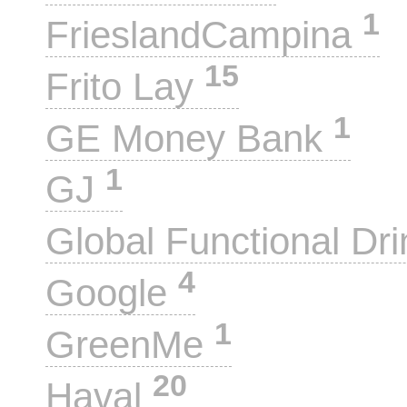
1
FrieslandCampina
15
Frito Lay
1
GE Money Bank
1
GJ
Global Functional Dr
4
Google
1
GreenMe
20
Haval