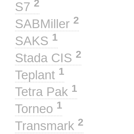
2
S7
2
SABMiller
1
SAKS
2
Stada CIS
1
Teplant
1
Tetra Pak
1
Torneo
2
Transmark