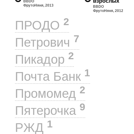
взрослых
BBDO
ФрутоНяня, 2013
BBDO
ФрутоНяня, 2012
2
ПРОДО
7
Петрович
2
Пикадор
1
Почта Банк
2
Промомед
9
Пятерочка
1
РЖД