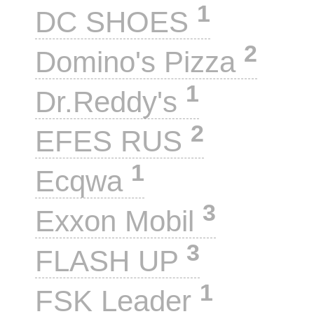
1
DC SHOES
2
Domino's Pizza
1
Dr.Reddy's
2
EFES RUS
1
Ecqwa
3
Exxon Mobil
3
FLASH UP
1
FSK Leader