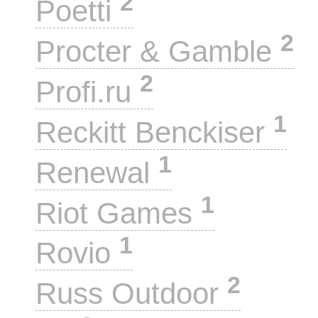
2
Poetti
2
Procter & Gamble
2
Profi.ru
1
Reckitt Benckiser
1
Renewal
1
Riot Games
1
Rovio
2
Russ Outdoor