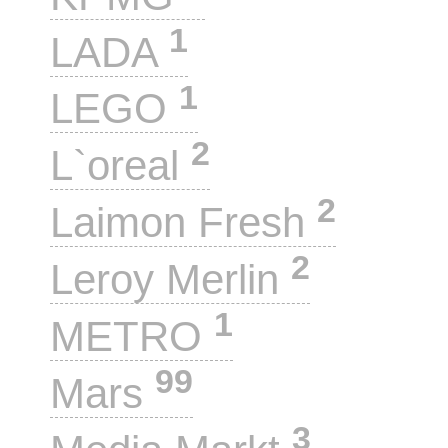
1
LADA
1
LEGO
2
L`oreal
2
Laimon Fresh
2
Leroy Merlin
1
METRO
99
Mars
3