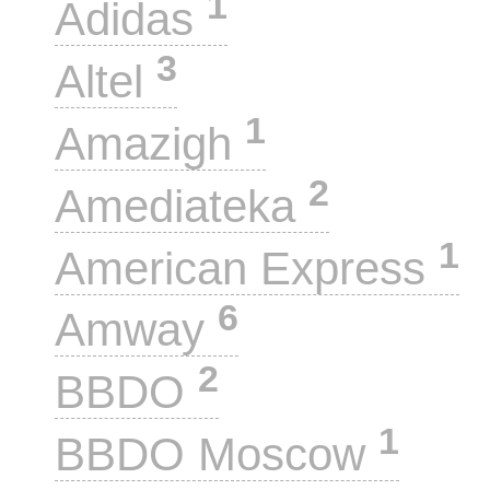
1
Adidas
3
Altel
1
Amazigh
2
Amediateka
1
American Express
6
Amway
2
BBDO
1
BBDO Moscow