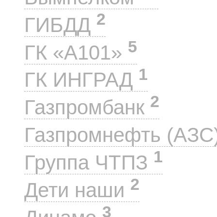
2
ГИБДД
5
ГК «А101»
1
ГК ИНГРАД
2
Газпромбанк
Газпромнефть (АЗС
1
Группа ЧТПЗ
2
Дети наши
3