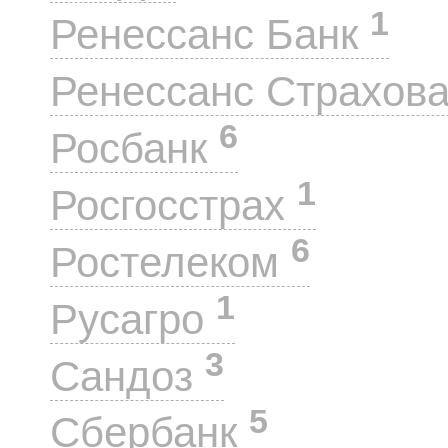
1
Ренессанс Банк
Ренессанс Страхов
6
Росбанк
1
Росгосстрах
6
Ростелеком
1
Русагро
3
Сандоз
5
Сбербанк