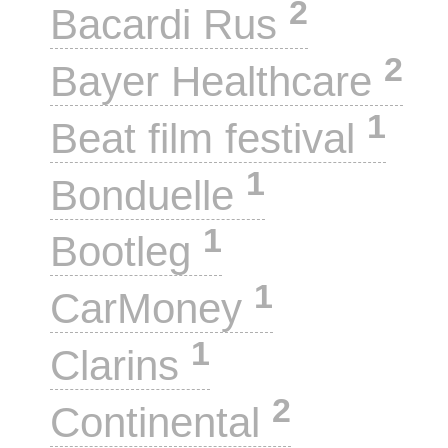
2
Bacardi Rus
2
Bayer Healthcare
1
Beat film festival
1
Bonduelle
1
Bootleg
1
CarMoney
1
Clarins
2
Continental