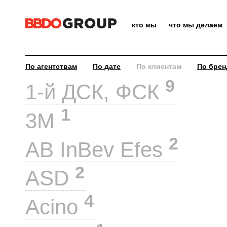
кто мы
что мы делаем
По агентствам
По дате
По клиентам
По брен
9
1-й ДСК, ФСК
1
3M
2
AB InBev Efes
2
ASD
4
Acino