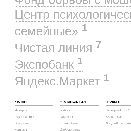
Центр психологиче
1
семейные»
7
Чистая линия
1
Экспобанк
1
Яндекс.Маркет
КТО МЫ
ЧТО МЫ ДЕЛАЕМ
ПРОЕКТЫ
История
Работы
Лекторий BBDO
Руководство
Клиенты
BBDO RUN
Вакансии
Новый бизнес
Фонд «Дети наш
Контакты
Добрые дела