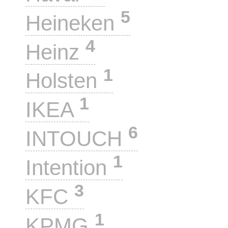
5
Heineken
4
Heinz
1
Holsten
1
IKEA
6
INTOUCH
1
Intention
3
KFC
1
KPMG