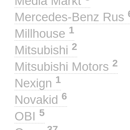
Media Markt
Mercedes-Benz Rus
1
Millhouse
2
Mitsubishi
2
Mitsubishi Motors
1
Nexign
6
Novakid
5
OBI
37