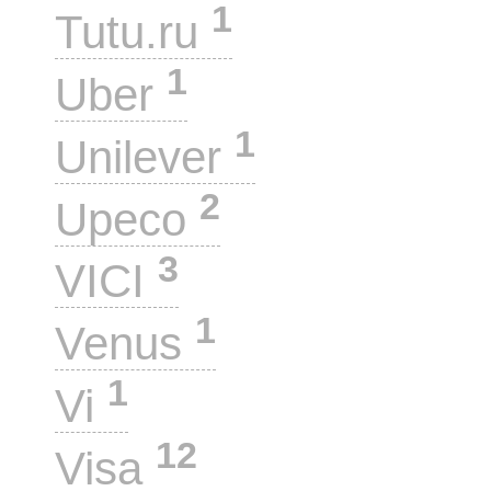
1
Tutu.ru
1
Uber
1
Unilever
2
Upeco
3
VICI
1
Venus
1
Vi
12
Visa