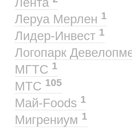
Лента
1
Леруа Мерлен
1
Лидер-Инвест
Логопарк Девелопм
1
МГТС
105
МТС
1
Май-Foods
1
Мигрениум