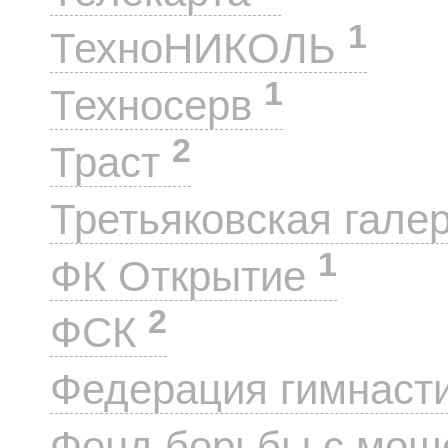
1
ТехноНИКОЛЬ
1
Техносерв
2
Траст
Третьяковская гале
1
ФК Открытие
2
ФСК
Федерация гимнаст
Фонд борьбы с мо