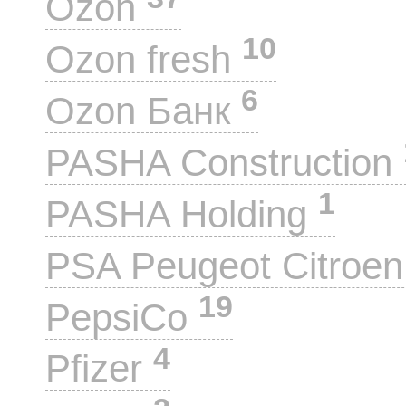
Ozon
10
Ozon fresh
6
Ozon Банк
PASHA Construction
1
PASHA Holding
PSA Peugeot Citroe
19
PepsiCo
4
Pfizer