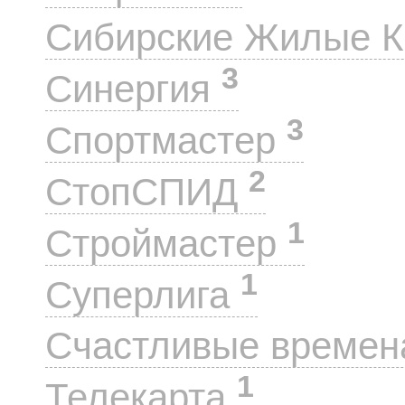
Сибирские Жилые 
3
Синергия
3
Спортмастер
2
СтопСПИД
1
Строймастер
1
Суперлига
Счастливые време
1
Телекарта