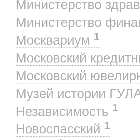
Министерство здра
Министерство фин
1
Москвариум
Московский кредит
Московский ювелир
Музей истории ГУЛ
1
Независимость
1
Новоспасский