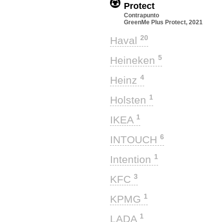
Protect
Contrapunto
GreenMe Plus Protect, 2021
20
Haval
5
Heineken
4
Heinz
1
Holsten
1
IKEA
6
INTOUCH
1
Intention
3
KFC
1
KPMG
1
LADA