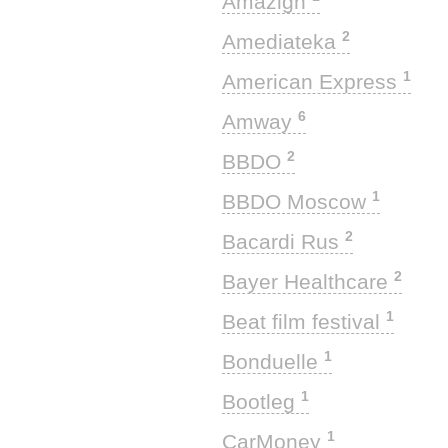
Amazigh
2
Amediateka
1
American Express
6
Amway
2
BBDO
1
BBDO Moscow
2
Bacardi Rus
2
Bayer Healthcare
1
Beat film festival
1
Bonduelle
1
Bootleg
1
CarMoney