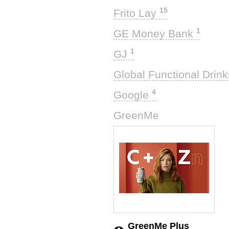
15
Frito Lay
1
GE Money Bank
1
GJ
Global Functional Drin
4
Google
1
GreenMe
GreenMe Plus