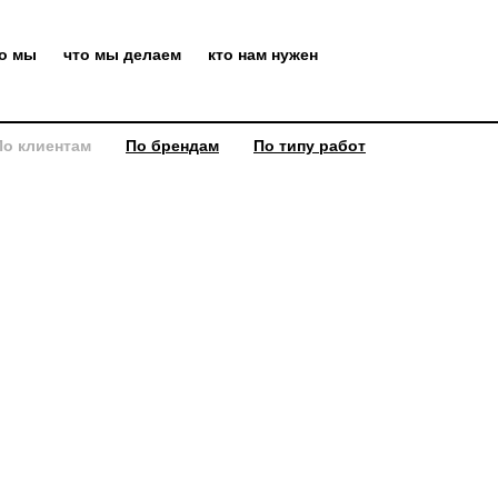
то мы
что мы делаем
кто нам нужен
По клиентам
По брендам
По типу работ