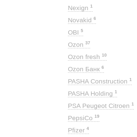
1
Nexign
6
Novakid
5
OBI
37
Ozon
10
Ozon fresh
6
Ozon Банк
1
PASHA Construction
1
PASHA Holding
1
PSA Peugeot Citroen
19
PepsiCo
4
Pfizer