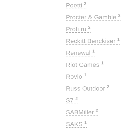
2
Poetti
2
Procter & Gamble
2
Profi.ru
1
Reckitt Benckiser
1
Renewal
1
Riot Games
1
Rovio
2
Russ Outdoor
2
S7
2
SABMiller
1
SAKS