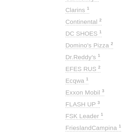
1
Clarins
2
Continental
1
DC SHOES
2
Domino's Pizza
1
Dr.Reddy's
2
EFES RUS
1
Ecqwa
3
Exxon Mobil
3
FLASH UP
1
FSK Leader
1
FrieslandCampina