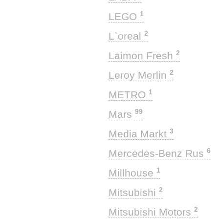
1
LEGO
2
L`oreal
2
Laimon Fresh
2
Leroy Merlin
1
METRO
99
Mars
3
Media Markt
6
Mercedes-Benz Rus
1
Millhouse
2
Mitsubishi
2
Mitsubishi Motors