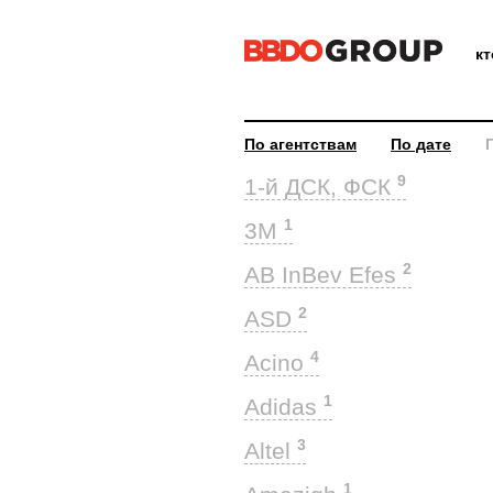
к
По агентствам
По дате
9
1-й ДСК, ФСК
1
3M
2
AB InBev Efes
2
ASD
4
Acino
1
Adidas
3
Altel
1