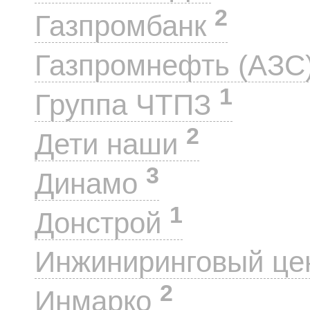
2
Газпромбанк
Газпромнефть (АЗС
1
Группа ЧТПЗ
2
Дети наши
3
Динамо
1
Донстрой
Инжиниринговый це
2
Инмарко