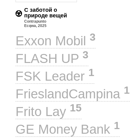
С заботой о
природе вещей
Contrapunto
Ecqwa, 2025
3
Exxon Mobil
3
FLASH UP
1
FSK Leader
1
FrieslandCampina
15
Frito Lay
1
GE Money Bank