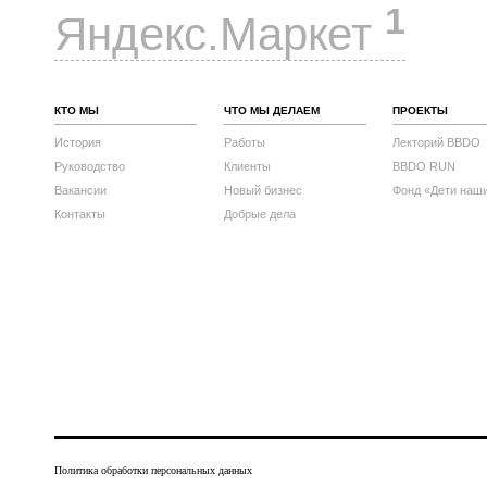
1
Яндекс.Маркет
КТО МЫ
ЧТО МЫ ДЕЛАЕМ
ПРОЕКТЫ
История
Работы
Лекторий BBDO
Руководство
Клиенты
BBDO RUN
Вакансии
Новый бизнес
Фонд «Дети наш
Контакты
Добрые дела
Политика обработки персональных данных