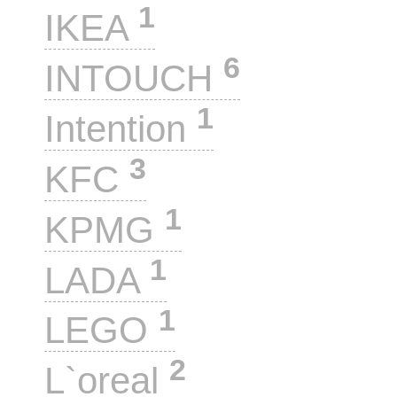
1
IKEA
6
INTOUCH
1
Intention
3
KFC
1
KPMG
1
LADA
1
LEGO
2
L`oreal