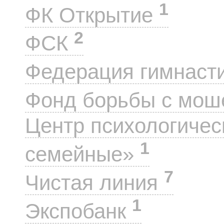
1
ФК Открытие
2
ФСК
Федерация гимнаст
Фонд борьбы с мо
Центр психологиче
1
семейные»
7
Чистая линия
1
Экспобанк