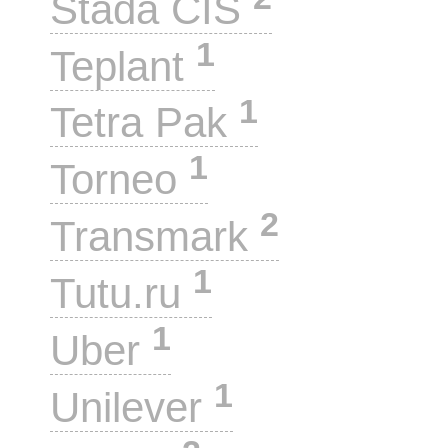
Stada CIS
1
Teplant
1
Tetra Pak
1
Torneo
2
Transmark
1
Tutu.ru
1
Uber
1
Unilever