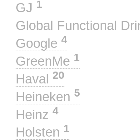
1
GJ
Global Functional Dr
4
Google
1
GreenMe
20
Haval
5
Heineken
4
Heinz
1
Holsten