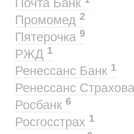
Почта Банк
2
Промомед
9
Пятерочка
1
РЖД
1
Ренессанс Банк
Ренессанс Страхов
6
Росбанк
1
Росгосстрах