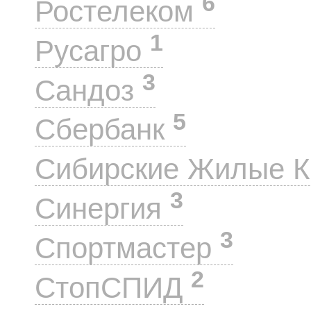
6
Ростелеком
1
Русагро
3
Сандоз
5
Сбербанк
Сибирские Жилые 
3
Синергия
3
Спортмастер
2
СтопСПИД