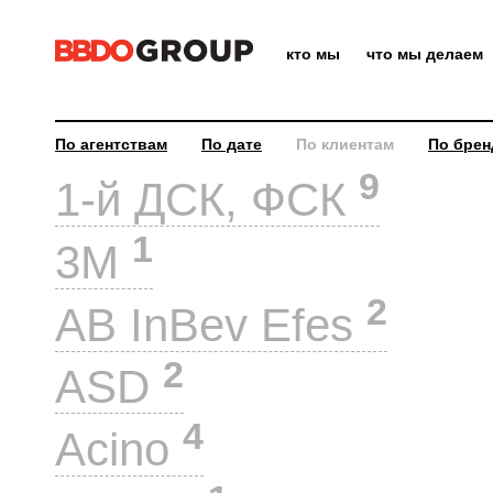
кто мы
что мы делаем
По агентствам
По дате
По клиентам
По брен
9
1-й ДСК, ФСК
1
3M
2
AB InBev Efes
2
ASD
4
Acino