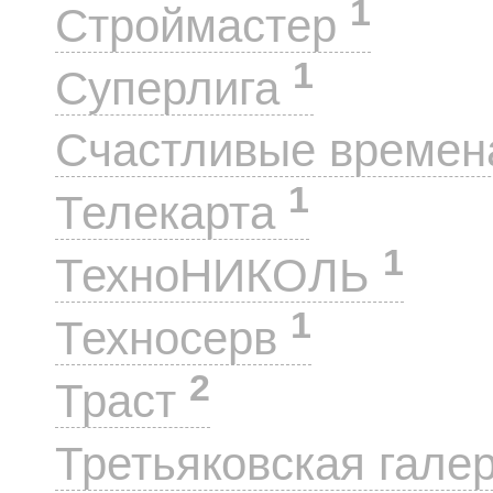
1
Строймастер
1
Суперлига
Счастливые време
1
Телекарта
1
ТехноНИКОЛЬ
1
Техносерв
2
Траст
Третьяковская гале