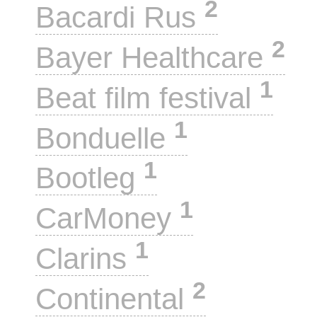
2
Bacardi Rus
2
Bayer Healthcare
1
Beat film festival
1
Bonduelle
1
Bootleg
1
CarMoney
1
Clarins
2
Continental