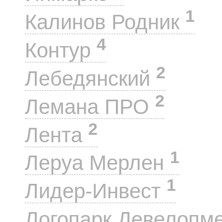
1
Калинов Родник
4
Контур
2
Лебедянский
2
Лемана ПРО
2
Лента
1
Леруа Мерлен
1
Лидер-Инвест
Логопарк Девелопм