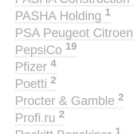
1
PASHA Holding
PSA Peugeot Citroe
19
PepsiCo
4
Pfizer
2
Poetti
2
Procter & Gamble
2
Profi.ru
1