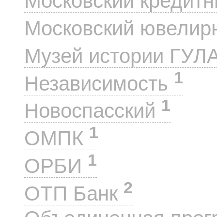
Московский кредит
Московский ювелир
Музей истории ГУЛ
1
Независимость
1
Новоспасский
1
ОМПК
1
ОРБИ
2
ОТП Банк