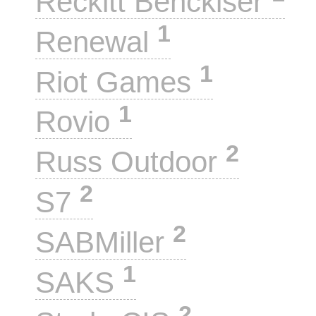
Reckitt Benckiser
1
Renewal
1
Riot Games
1
Rovio
2
Russ Outdoor
2
S7
2
SABMiller
1
SAKS
2