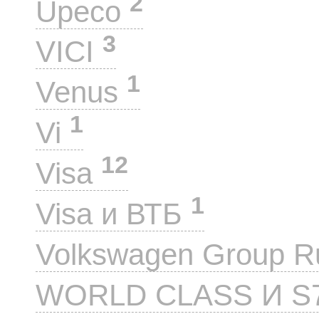
2
Upeco
3
VICI
1
Venus
1
Vi
12
Visa
1
Visa и ВТБ
Volkswagen Group 
WORLD CLASS И S