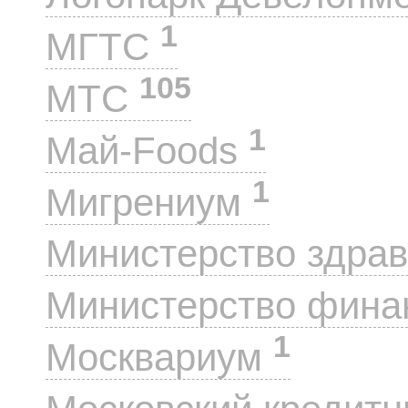
1
МГТС
105
МТС
1
Май-Foods
1
Мигрениум
Министерство здра
Министерство фин
1
Москвариум