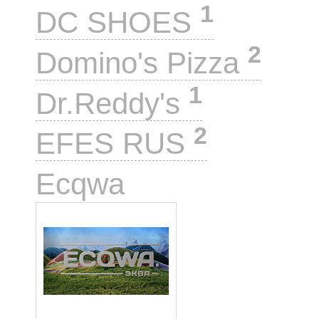
1
DC SHOES
2
Domino's Pizza
1
Dr.Reddy's
2
EFES RUS
1
Ecqwa