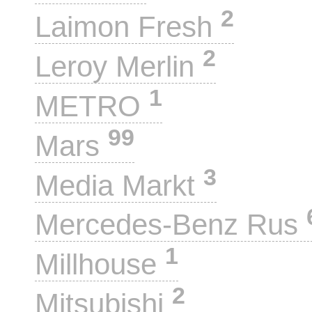
2
Laimon Fresh
2
Leroy Merlin
1
METRO
99
Mars
3
Media Markt
Mercedes-Benz Rus
1
Millhouse
2
Mitsubishi