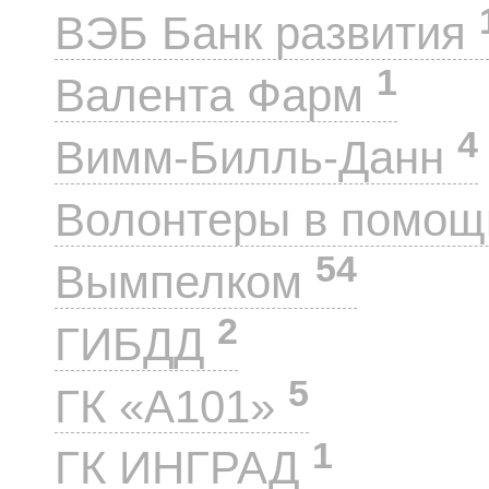
ВЭБ Банк развития
1
Валента Фарм
4
Вимм-Билль-Данн
Волонтеры в помощ
54
Вымпелком
2
ГИБДД
5
ГК «А101»
1
ГК ИНГРАД