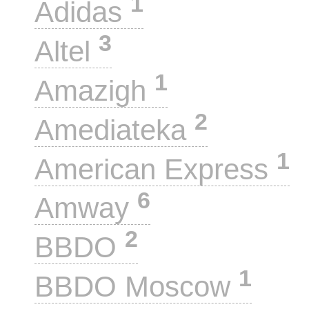
1
Adidas
3
Altel
1
Amazigh
2
Amediateka
1
American Express
6
Amway
2
BBDO
1
BBDO Moscow