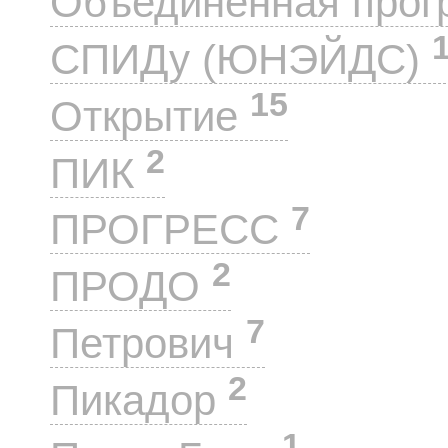
Объединенная прог
СПИДу (ЮНЭЙДС)
15
Открытие
2
ПИК
7
ПРОГРЕСС
2
ПРОДО
7
Петрович
2
Пикадор
1