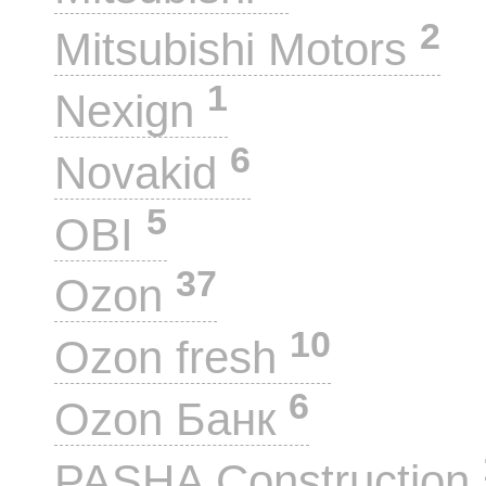
2
Mitsubishi Motors
1
Nexign
6
Novakid
5
OBI
37
Ozon
10
Ozon fresh
6
Ozon Банк
PASHA Construction