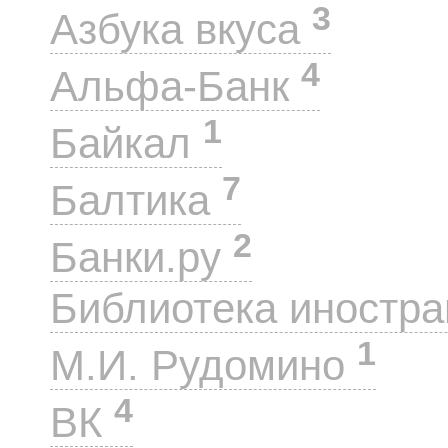
3
Азбука вкуса
4
Альфа-Банк
1
Байкал
7
Балтика
2
Банки.ру
Библиотека иностра
1
М.И. Рудомино
4
ВК