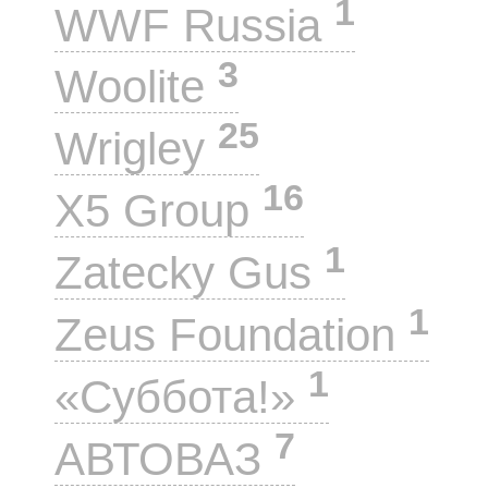
1
WWF Russia
3
Woolite
25
Wrigley
16
X5 Group
1
Zatecky Gus
1
Zeus Foundation
1
«Суббота!»
7
АВТОВАЗ