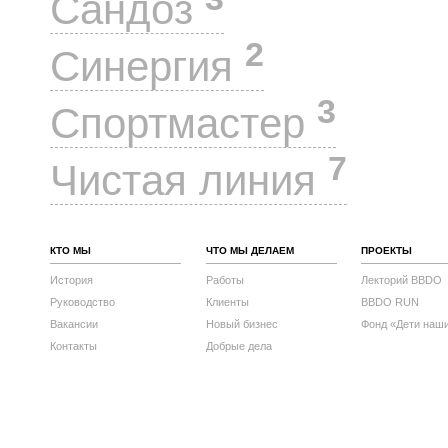
Сандоз
2
Синергия
3
Спортмастер
7
Чистая линия
КТО МЫ
ЧТО МЫ ДЕЛАЕМ
ПРОЕКТЫ
История
Работы
Лекторий BBDO
Руководство
Клиенты
BBDO RUN
Вакансии
Новый бизнес
Фонд «Дети наш
Контакты
Добрые дела