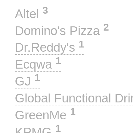
3
Altel
2
Domino's Pizza
1
Dr.Reddy's
1
Ecqwa
1
GJ
Global Functional Dr
1
GreenMe
1
KPMG