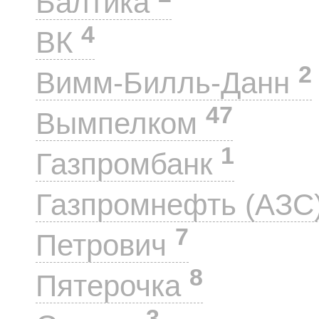
Балтика
4
ВК
2
Вимм-Билль-Данн
47
Вымпелком
1
Газпромбанк
Газпромнефть (АЗС
7
Петрович
8
Пятерочка
3