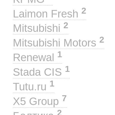
2
Laimon Fresh
2
Mitsubishi
2
Mitsubishi Motors
1
Renewal
1
Stada CIS
1
Tutu.ru
7
X5 Group
2