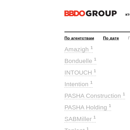
к
По агентствам
По дате
1
Amazigh
1
Bonduelle
1
INTOUCH
1
Intention
1
PASHA Construction
1
PASHA Holding
1
SABMiller
1