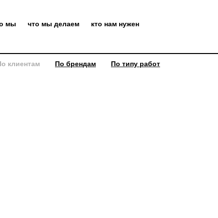
то мы
что мы делаем
кто нам нужен
По клиентам
По брендам
По типу работ