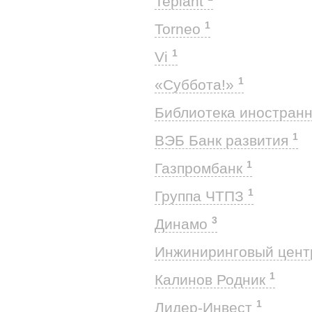
Teplant
1
Torneo
1
Vi
1
«Суббота!»
Библиотека иностранн
1
ВЭБ Банк развития
1
Газпромбанк
1
Группа ЧТПЗ
3
Динамо
Инжиниринговый цент
1
Калинов Родник
1
Лидер-Инвест