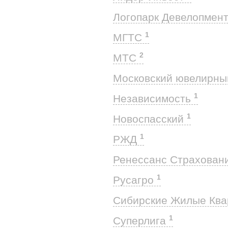
Логопарк Девелопмен
1
МГТС
2
МТС
Московский ювелирны
1
Независимость
1
Новоспасский
1
РЖД
Ренессанс Страхован
1
Русагро
Сибирские Жилые Кв
1
Суперлига