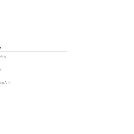
А
ding
o
ing Arm