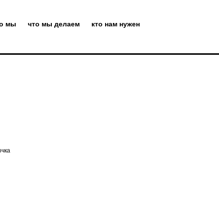
то мы
что мы делаем
кто нам нужен
очка