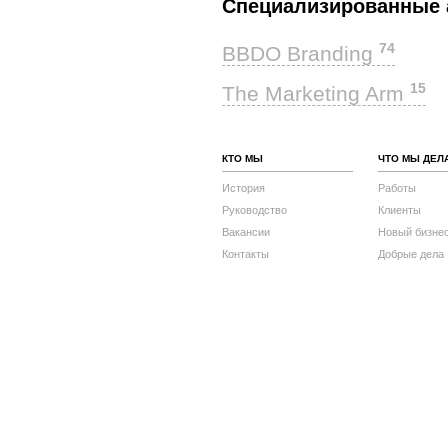
Специализированные 
74
BBDO Branding
15
The Marketing Arm
КТО МЫ
ЧТО МЫ ДЕЛ
История
Работы
Руководство
Клиенты
Вакансии
Новый бизне
Контакты
Добрые дела