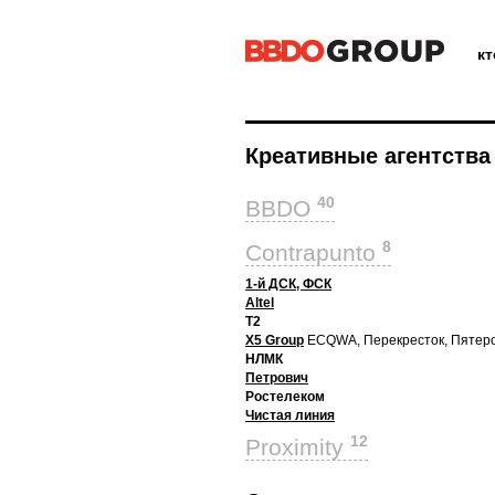
к
Креативные агентства
40
BBDO
8
Contrapunto
1-й ДСК, ФСК
Altel
T2
X5 Group
ECQWA, Перекресток, Пятер
НЛМК
Петрович
Ростелеком
Чистая линия
12
Proximity