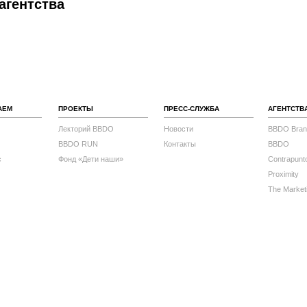
агентства
АЕМ
ПРОЕКТЫ
ПРЕСС-СЛУЖБА
АГЕНТСТВ
Лекторий BBDO
Новости
BBDO Bran
BBDO RUN
Контакты
BBDO
с
Фонд «Дети наши»
Contrapunt
Proximity
The Market