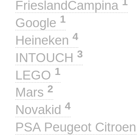
1
FrieslandCampina
1
Google
4
Heineken
3
INTOUCH
1
LEGO
2
Mars
4
Novakid
PSA Peugeot Citroe