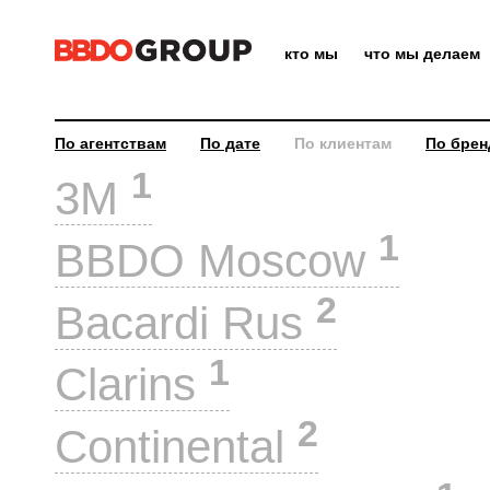
кто мы
что мы делаем
По агентствам
По дате
По клиентам
По брен
1
3M
1
BBDO Moscow
2
Bacardi Rus
1
Clarins
2
Continental