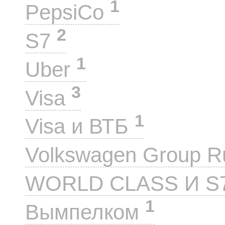
1
PepsiCo
2
S7
1
Uber
3
Visa
1
Visa и ВТБ
Volkswagen Group 
WORLD CLASS И S
1
Вымпелком