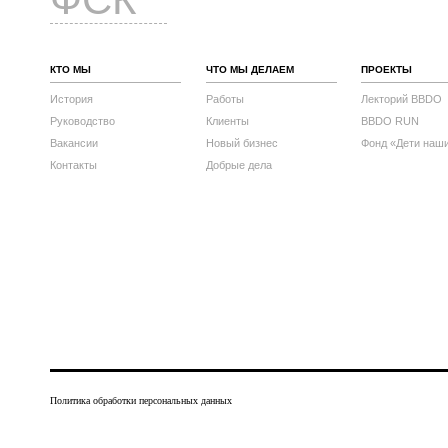
КТО МЫ
ЧТО МЫ ДЕЛАЕМ
ПРОЕКТЫ
История
Работы
Лекторий BBDO
Руководство
Клиенты
BBDO RUN
Вакансии
Новый бизнес
Фонд «Дети наш
Контакты
Добрые дела
Политика обработки персональных данных