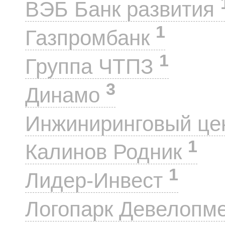
ВЭБ Банк развития
1
Газпромбанк
1
Группа ЧТПЗ
3
Динамо
Инжиниринговый це
1
Калинов Родник
1
Лидер-Инвест
Логопарк Девелопм