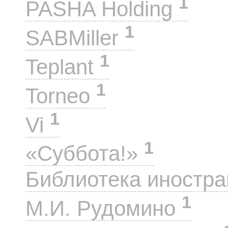
1
PASHA Holding
1
SABMiller
1
Teplant
1
Torneo
1
Vi
1
«Суббота!»
Библиотека иностра
1
М.И. Рудомино