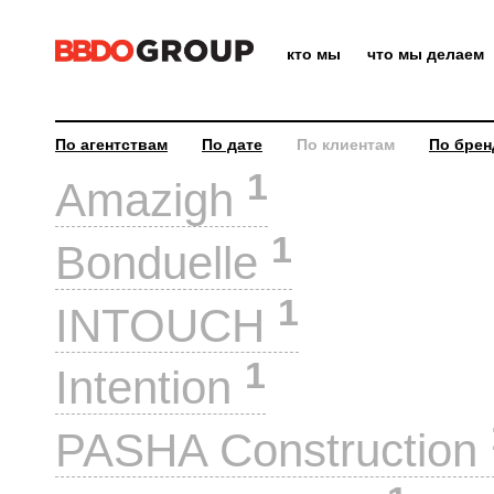
кто мы
что мы делаем
По агентствам
По дате
По клиентам
По брен
1
Amazigh
1
Bonduelle
1
INTOUCH
1
Intention
PASHA Construction