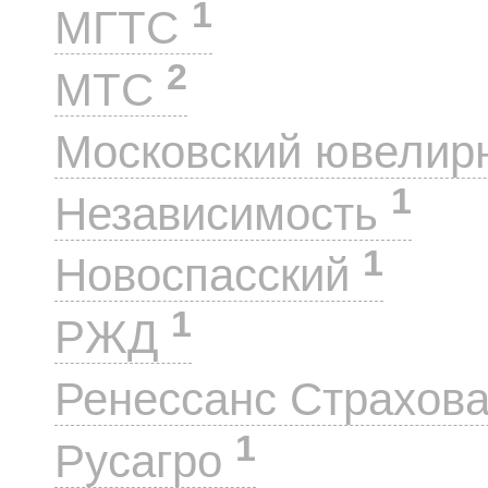
1
МГТС
2
МТС
Московский ювелир
1
Независимость
1
Новоспасский
1
РЖД
Ренессанс Страхов
1
Русагро