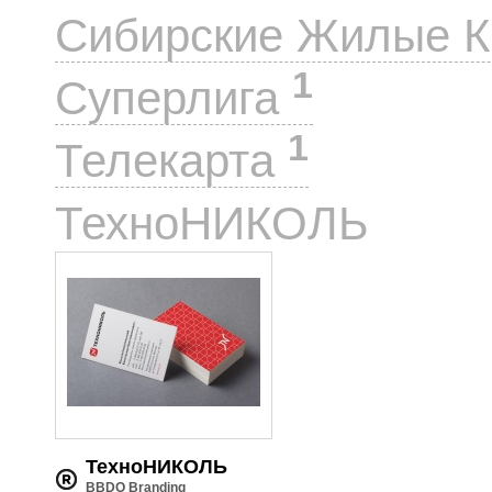
Сибирские Жилые 
1
Суперлига
1
Телекарта
1
ТехноНИКОЛЬ
ТехноНИКОЛЬ
BBDO Branding