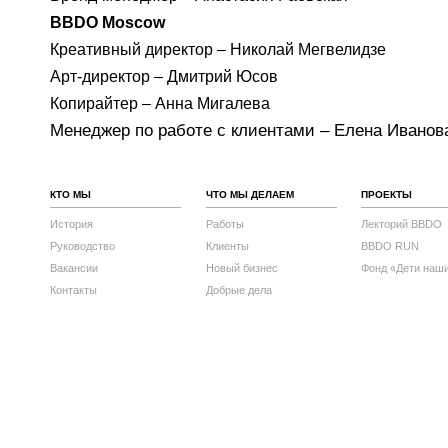
BBDO Moscow
Креативный директор – Николай Мегвелидзе
Арт-директор – Дмитрий Юсов
Копирайтер – Анна Мигалева
Менеджер по работе с клиентами – Елена Ивано
КТО МЫ
ЧТО МЫ ДЕЛАЕМ
ПРОЕКТЫ
История
Работы
Лекторий BBDO
Руководство
Клиенты
BBDO RUN
Вакансии
Новый бизнес
Фонд «Дети наш
Контакты
Добрые дела