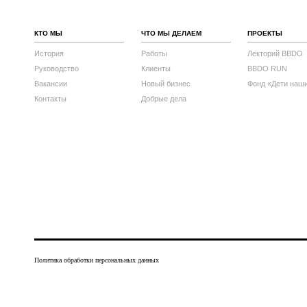
КТО МЫ
ЧТО МЫ ДЕЛАЕМ
ПРОЕКТЫ
История
Работы
Лекторий BBDO
Руководство
Клиенты
BBDO RUN
Вакансии
Новый бизнес
Фонд «Дети наш
Контакты
Добрые дела
Политика обработки персональных данных