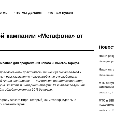
то мы
что мы делаем
кто нам нужен
ой кампании «Мегафона» от
Новос
Наши резу
bbdo-group.
ампанию для продвижения нового «Гибкого» тарифа.
Наши нагр
 предложения – практически индивидуальный подход к
bbdo-group.
, – рассказывает о новом продукте руководитель
й Арина Олейникова. – Чем больше общается абонент,
МТС запу
оры, sms/mms и интернет-трафик. Каждая последующая
кампанию
йт обходятся ему на 10% дешевле.
sostav.ru
,
8
тафору гибкого мира, который, как и тариф, идеально
МТС и BB
 главного героя.
поддержк
sostav.ru
,
1