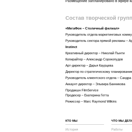
Размещение запланировано в эфире ка
Состав творческой груп
«МегаФон – Столичный филиал»
Руководитель отдела маркетинговых комму
Руководитель сектора прямой рекламы – А
Instinct
Креативный директор – Николай Пынти
Копирайтер – Александр Сорокопудов
Арт-директор – Дарья Каурцева
Директор по стратегическому планировани
Руководитель клиентского отдела – Сандра
Аккаунт-директор – Эльвира Банникова
Продакшн FilmService
Продюсер – Екатерина Гетта
Режиссер – Marc Raymond Wilkins
КТО МЫ
ЧТО МЫ ДЕЛ
История
Работы