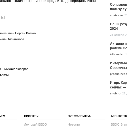
налов столичного региона и продлится до середины июня.
Contrapun
пользу с
sostav.ru
,
2
пы
Наши резу
2024
никаций – Сергей Волчок
25 апреля 2
рина Олейникова
Активно 
ролике Co
tribune.kz
,
1
Интервью
Сорокины
ю – Михаил Чопоров
probusiness
 Капчиц
Игорь Кир
сейчас — 
snob.ru
,
27 
АЕМ
ПРОЕКТЫ
ПРЕСС-СЛУЖБА
АГЕНТСТВ
Лекторий BBDO
Новости
BBDO Bran