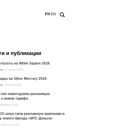
РУ/
EN
ти и публикации
льтаты на White Square 2026
ru
,
10 июня 2026
ады на Silver Mercury 2026
ru
,
29 мая 2026
стил новогоднюю рекламную
 о новом тарифе
 декабря 2025
DO запустили рекламную кампанию в
у нового бренда «МТС Деньги»
5 августа 2024