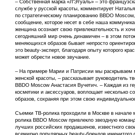
– Собственная марка «Л'Этуаль» – это французск
службе у русской красоты, комментирует Наталь
по стратегическому планированию BBDO Moscow, 
сообщение, которое несет в себе наша коммуник
женщина осознает свою привлекательность и хоче
сегодняшний мир очень динамичен – в этом поток
меняющихся образов бывает непросто ориентиров
это beauty-эксперт, благодаря опыту которого к
может обрести новое звучание.
– На примере Марии и Патрисии мы раскрываем 
женской красоты, – рассказывает руководитель т
BBDO Moscow Анастасия Вучетич. – Каждая из ге
косметики и аксессуаров, воплощает несколько с
образов, сохраняя при этом свою индивидуально
Съемки ТВ-ролика проходили в Москве в начале 
ролика BBDO Moscow привлекло звездную команду
лучших российских продакшенов, известного св
всемирно популярных beauty-брендов именитого 