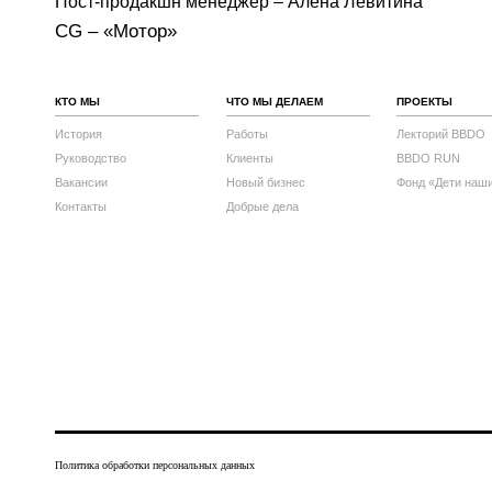
Пост-продакшн менеджер – Алена Левитина
CG – «Мотор»
КТО МЫ
ЧТО МЫ ДЕЛАЕМ
ПРОЕКТЫ
История
Работы
Лекторий BBDO
Руководство
Клиенты
BBDO RUN
Вакансии
Новый бизнес
Фонд «Дети наш
Контакты
Добрые дела
Политика обработки персональных данных