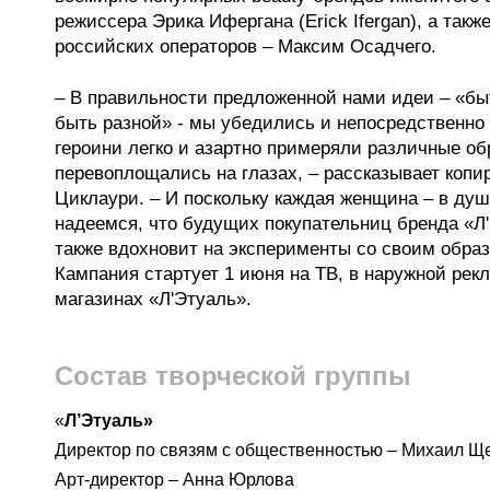
режиссера Эрика Ифергана (Erick Ifergan), а такж
российских операторов – Максим Осадчего.
– В правильности предложенной нами идеи – «бы
быть разной» - мы убедились и непосредственно
героини легко и азартно примеряли различные об
перевоплощались на глазах, – рассказывает копи
Циклаури. – И поскольку каждая женщина – в душ
надеемся, что будущих покупательниц бренда «Л
также вдохновит на эксперименты со своим обра
Кампания стартует 1 июня на ТВ, в наружной рекл
магазинах «Л'Этуаль».
Состав творческой группы
«
Л’Этуаль»
Директор по связям с общественностью
–
Михаил Щ
Арт-директор
–
Анна Юрлова