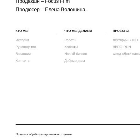
Продакшн – Focus Film
Продюсер – Елена Волошина
КТО МЫ
ЧТО МЫ ДЕЛАЕМ
ПРОЕКТЫ
История
Работы
Лекторий BBDO
Руководство
Клиенты
BBDO RUN
Вакансии
Новый бизнес
Фонд «Дети наш
Контакты
Добрые дела
Политика обработки персональных данных