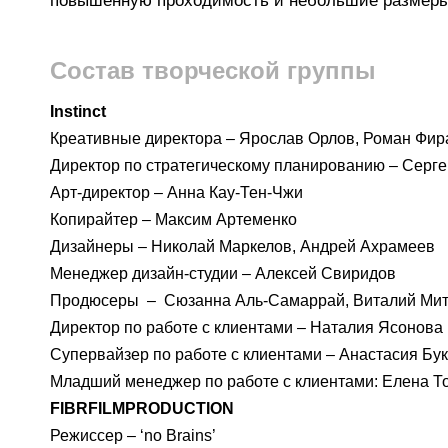
повышенную проходимость и небольшие размеры
Состав творческой группы
Instinct
Креативные директора – Ярослав Орлов, Роман Фир
Директор по стратегическому планированию – Серг
Арт-директор – Анна Кау-Тен-Чжи
Копирайтер – Максим Артеменко
Дизайнеры – Николай Маркелов, Андрей Ахрамеев
Менеджер дизайн-студии – Алексей Свиридов
Продюсеры – Сюзанна Аль-Самаррай, Виталий Митя
Директор по работе с клиентами – Наталия Ясонова
Супервайзер по работе с клиентами – Анастасия Бу
Младший менеджер по работе с клиентами: Елена Т
FIBR
FILM
PRODUCTION
Режиссер – ‘no Brains’