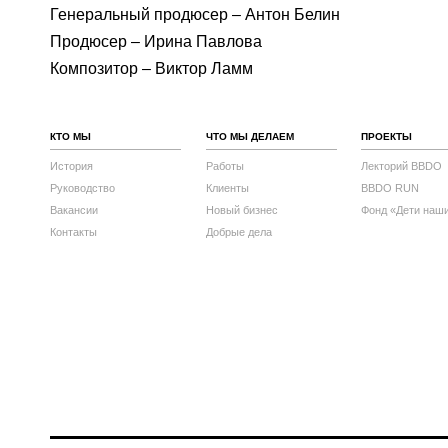
Генеральный продюсер – Антон Белин
Продюсер – Ирина Павлова
Композитор – Виктор Ламм
КТО МЫ
ЧТО МЫ ДЕЛАЕМ
ПРОЕКТЫ
История
Работы
Лекторий BBDO
Руководство
Клиенты
BBDO RUN
Вакансии
Новый бизнес
Фонд «Дети наш
Контакты
Добрые дела