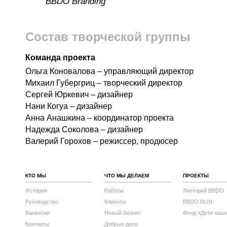
BBDO Branding
Состав творческой группы
Команда проекта
Ольга Коновалова – управляющий директор
Михаил Губергриц – творческий директор
Сергей Юркевич – дизайнер
Нани Когуа – дизайнер
Анна Анашкина – координатор проекта
Надежда Соколова – дизайнер
Валерий Горохов – режиссер, продюсер
КТО МЫ
ЧТО МЫ ДЕЛАЕМ
ПРОЕКТЫ
История
Работы
Лекторий BBDO
Руководство
Клиенты
BBDO RUN
Вакансии
Новый бизнес
Фонд «Дети наш
Контакты
Добрые дела