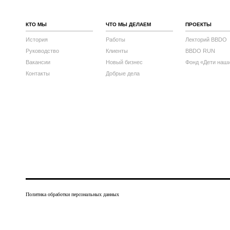
КТО МЫ
ЧТО МЫ ДЕЛАЕМ
ПРОЕКТЫ
История
Работы
Лекторий BBDO
Руководство
Клиенты
BBDO RUN
Вакансии
Новый бизнес
Фонд «Дети наш
Контакты
Добрые дела
Политика обработки персональных данных