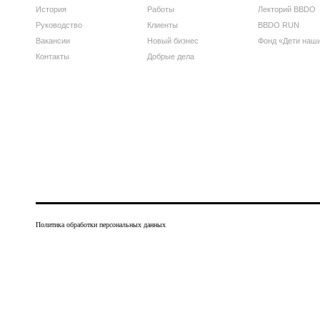
История
Работы
Лекторий BBDO
Руководство
Клиенты
BBDO RUN
Вакансии
Новый бизнес
Фонд «Дети наш
Контакты
Добрые дела
Политика обработки персональных данных