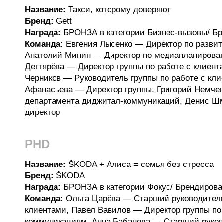
Название:
Такси, которому доверяют
Бренд:
Gett
Награда:
БРОНЗА в категории Бизнес-вызовы/ Бр
Команда:
Евгения Лысенко — Директор по развит
Анатолий Минин — Директор по медиапланирова
Дегтярёва — Директор группы по работе с клиент
Черников — Руководитель группы по работе с кли
Афанасьева — Директор группы, Григорий Немче
департамента диджитал-коммуникаций, Денис Ш
директор
PHD
Название:
ŠKODA + Алиса = семья без стресса
Бренд:
ŠKODA
Награда:
БРОНЗА в категории Фокус/ Брендирова
Команда:
Ольга Царёва — Cтарший руководитель
клиентами, Павел Вавилов — Директор группы п
коммуникациям, Анна Бабанова — Старший руков