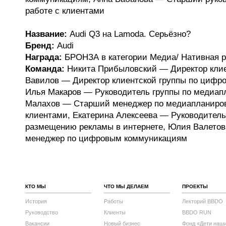
работе с клиентами
Название:
Audi Q3 на Lamoda. Серьёзно?
Бренд:
Audi
Награда:
БРОНЗА в категории Медиа/ Нативная 
Команда:
Никита Прибыловский — Директор клие
Вавилов — Директор клиентской группы по цифр
Илья Макаров — Руководитель группы по медиап
Малахов — Старший менеджер по медиапланиров
клиентами, Екатерина Алексеева — Руководитель
размещению рекламы в интернете, Юлия Валето
менеджер по цифровым коммуникациям
КТО МЫ
ЧТО МЫ ДЕЛАЕМ
ПРОЕКТЫ
История
Работы
Лекторий BBDO
Руководство
Клиенты
BBDO RUN
Вакансии
Новый бизнес
Фонд «Дети наш