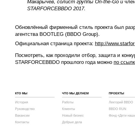
Макарычев, солист группы On-the-Go и чле
STARFORCEBBDO 2017.
Обновлённый фирменный стиль проекта был раз
агентства BOOTLEG (BBDO Group).
Официальная страница проекта:
http://www.starfo
Посмотреть, как проходили отбор, защита и конк
STARFORCEBBDO прошлого года можно
по ссылк
КТО МЫ
ЧТО МЫ ДЕЛАЕМ
ПРОЕКТЫ
История
Работы
Лекторий BBDO
Руководство
Клиенты
BBDO RUN
Вакансии
Новый бизнес
Фонд «Дети наш
Контакты
Добрые дела