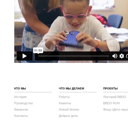
КТО МЫ
ЧТО МЫ ДЕЛАЕМ
ПРОЕКТЫ
История
Работы
Лекторий BBDO
Руководство
Клиенты
BBDO RUN
Вакансии
Новый бизнес
Фонд «Дети наш
Контакты
Добрые дела