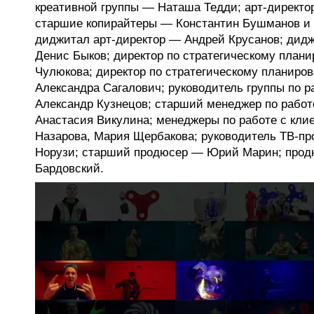
креативной группы — Наташа Тедди; арт-директ
старшие копирайтеры — Константин Бушманов и
диджитал арт-директор — Андрей Крусанов; дид
Денис Быков; директор по стратегическому план
Чулюкова; директор по стратегическому планиро
Александра Сагалович; руководитель группы по 
Александр Кузнецов; старший менеджер по работ
Анастасия Викулина; менеджеры по работе с кл
Назарова, Мария Щербакова; руководитель ТВ-п
Норузи; старший продюсер — Юрий Марин; про
Бардовский.