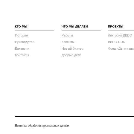
КТО МЫ
ЧТО МЫ ДЕЛАЕМ
ПРОЕКТЫ
История
Работы
Лекторий BBDO
Руководство
Клиенты
BBDO RUN
Вакансии
Новый бизнес
Фонд «Дети наш
Контакты
Добрые дела
Политика обработки персональных данных