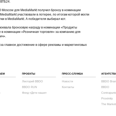
 ВТБ24.
O Moscow для MediaMarkt получил бронзу в номинации
ediaMarkt участвовали в лотерее, по итогам которой могли
пки в MediaMarkt. А победителя выбирал кот.
авоевала бронзовую награду в номинации «Продукты
у в номинации «Розничная торговля» за компанию для
вич».
я за главное достижение в сфере рекламы и маркетинговых
АЕМ
ПРОЕКТЫ
ПРЕСС-СЛУЖБА
АГЕНТСТВ
Лекторий BBDO
Новости
BBDO Bran
BBDO RUN
Контакты
BBDO
с
Фонд «Дети наши»
Contrapunt
Proximity
The Market