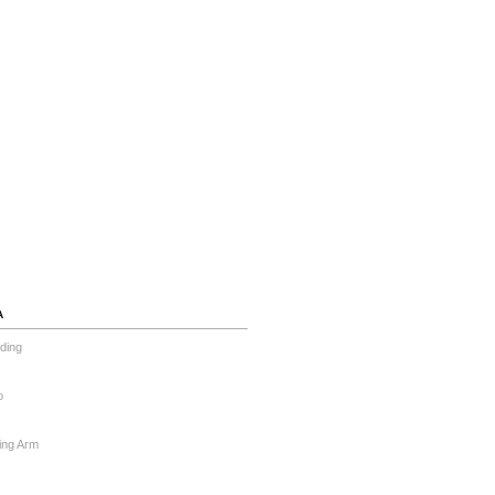
А
ding
o
ing Arm