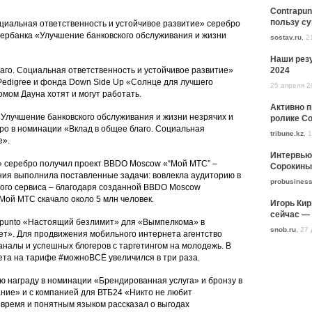
Contrapun
пользу с
циальная ответственность и устойчивое развитие» серебро
ербанка «Улучшение банковского обслуживания и жизни
sostav.ru
,
2
Наши резу
2024
аго. Социальная ответственность и устойчивое развитие»
Pedigree и фонда Down Side Up «Солнце для лучшего
25 апреля 2
омом Дауна хотят и могут работать.
Активно 
лучшение банковского обслуживания и жизни незрячих и
ролике Co
о в номинации «Вклад в общее благо. Социальная
tribune.kz
,
1
е».
Интервью
» серебро получил проект BBDO Moscow «“Мой МТС” –
Сорокины
ния выполнила поставленные задачи: вовлекла аудиторию в
probusiness
вого сервиса – благодаря созданной BBDO Moscow
ой МТС скачало около 5 млн человек.
Игорь Кир
сейчас — 
apunto «Настоящий безлимит» для «Вымпелкома» в
snob.ru
,
27 
ет». Для продвижения мобильного интернета агентство
аналы и успешных блогеров с таргетингом на молодежь. В
ета на тарифе #можноВСЁ увеличился в три раза.
ую награду в номинации «Брендированная услуга» и бронзу в
ние» и с компанией для ВТБ24 «Никто не любит
вовремя и понятным языком рассказал о выгодах