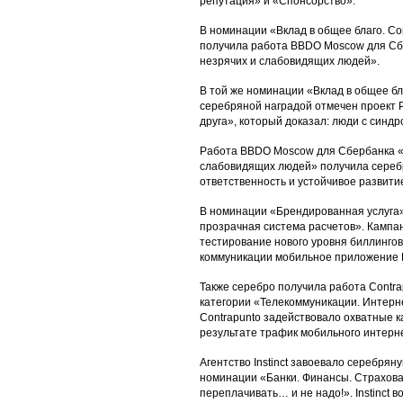
репутация» и «Спонсорство».
В номинации «Вклад в общее благо. Со
получила работа BBDO Moscow для Сб
незрячих и слабовидящих людей».
В той же номинации «Вклад в общее бл
серебряной наградой отмечен проект 
друга», который доказал: люди с синдр
Работа BBDO Moscow для Сбербанка «У
слабовидящих людей» получила серебр
ответственность и устойчивое развити
В номинации «Брендированная услуга
прозрачная система расчетов». Кампа
тестирование нового уровня биллинго
коммуникации мобильное приложение М
Также серебро получила работа Contr
категории «Телекоммуникации. Интерн
Contrapunto задействовало охватные к
результате трафик мобильного интерн
Агентство Instinct завоевало серебрян
номинации «Банки. Финансы. Страхова
переплачивать… и не надо!». Instinct 