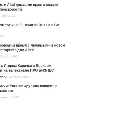
to и Altel доказали практическую
уперскорости
1 мая 2024
льтаты на E+ Awards Russia и CA
024
проводим время с любимыми в новом
ntrapunto для Altel!
3 марта 2024
 с Игорем Кирички и Борисом
м на телеканале ПРО БИЗНЕС
tv.ru
,
13 марта 2024
икчи: Раньше «рулил» концепт, а
контент
декабря 2023