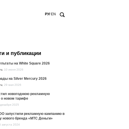
РУ/
EN
ти и публикации
льтаты на White Square 2026
ru
,
10 июня 2026
ады на Silver Mercury 2026
ru
,
29 мая 2026
стил новогоднюю рекламную
 о новом тарифе
 декабря 2025
DO запустили рекламную кампанию в
у нового бренда «МТС Деньги»
5 августа 2024