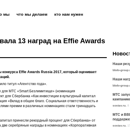
то мы
что мы делаем
кто нам нужен
ала 13 наград на Effie Awards
Новос
Наши резу
bbdo-group.
 конкурса Effie Awards Russia 2017, который оценивает
аций.
Наши нагр
ило титул «Агентство года».
bbdo-group.
 для МТС «Smart Безлимитище» (номинация
МТС запу
кт для Сбербанка «Как инвестиции в культурный капитал
кампанию
ция «Вклад в общее благо. Социальная ответственность и
sostav.ru
,
8
телями премии в различных номинациях стали тринадцать
МТС и BB
поддержк
 капитал принесли рекордный процент для Сбербанка» от
 две серебряные награды в номинациях «Корпоративная
sostav.ru
,
1