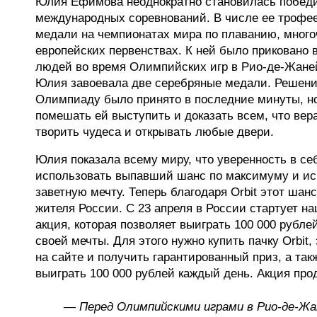
Юлия Ефимова неоднократно становилась побед
международных соревнований. В числе ее трофе
медали на чемпионатах мира по плаванию, мног
европейских первенствах. К ней было приковано
людей во время Олимпийских игр в Рио-де-Жанейр
Юлия завоевала две серебряные медали. Решение
Олимпиаду было принято в последние минуты, но
помешать ей выступить и доказать всем, что вер
творить чудеса и открывать любые двери.
Юлия показала всему миру, что уверенность в се
использовать выпавший шанс по максимуму и и
заветную мечту. Теперь благодаря Orbit этот шанс
жителя России. С 23 апреля в России стартует н
акция, которая позволяет выиграть 100 000 рубл
своей мечты. Для этого нужно купить пачку Orbit,
на сайте и получить гарантированный приз, а та
выиграть 100 000 рублей каждый день. Акция про
— Перед Олимпийскими играми в Рио-де-Жа