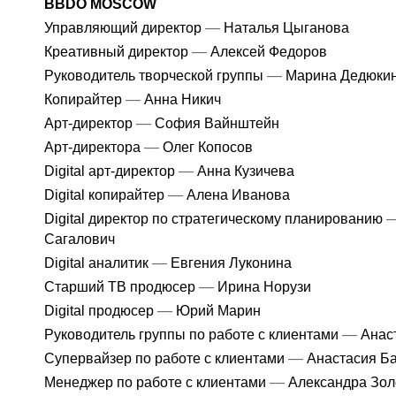
BBDO MOSCOW
—
Управляющий директор
Наталья Цыганова
—
Креативный директор
Алексей Федоров
—
Руководитель творческой группы
Марина Дедюки
—
Копирайтер
Анна Никич
—
Арт-директор
София Вайнштейн
—
Арт-директора
Олег Копосов
—
Digital арт-директор
Анна Кузичева
—
Digital копирайтер
Алена Иванова
Digital директор по стратегическому планированию
Сагалович
—
Digital аналитик
Евгения Луконина
—
Старший ТВ продюсер
Ирина Норузи
—
Digital продюсер
Юрий Марин
—
Руководитель группы по работе с клиентами
Анаст
—
Супервайзер по работе с клиентами
Анастасия Ба
—
Менеджер по работе с клиентами
Александра Зол