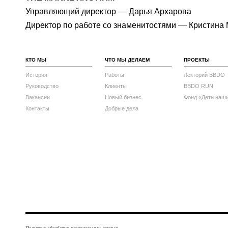
—
Управляющий директор
Дарья Архарова
—
Директор по работе со знаменитостями
Кристина 
КТО МЫ
ЧТО МЫ ДЕЛАЕМ
ПРОЕКТЫ
История
Работы
Лекторий BBDO
Руководство
Клиенты
BBDO RUN
Вакансии
Новый бизнес
Фонд «Дети наш
Контакты
Добрые дела