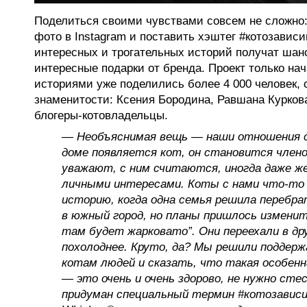
Поделиться своими чувствами совсем не сложно
фото в Instagram и поставить хэштег #котозавис
интересных и трогательных историй получат шан
интересные подарки от бренда. Проект только на
историями уже поделились более 4 000 человек, 
знаменитости: Ксения Бородина, Равшана Курков
блогеры-котовладельцы.
— Необъяснимая вещь — наши отношения с
доме появляется кот, он становится члено
уважают, с ним считаются, иногда даже ж
личными интересами. Коты с нами что-то
историю, когда одна семья решила перебра
в южный город, но планы пришлось изменит
там будет жарковато”. Они переехали в дру
похолоднее. Круто, да? Мы решили поддер
котам людей и сказать, что такая особенн
— это очень и очень здорово, не нужно сте
придуман специальный термин #котозависи