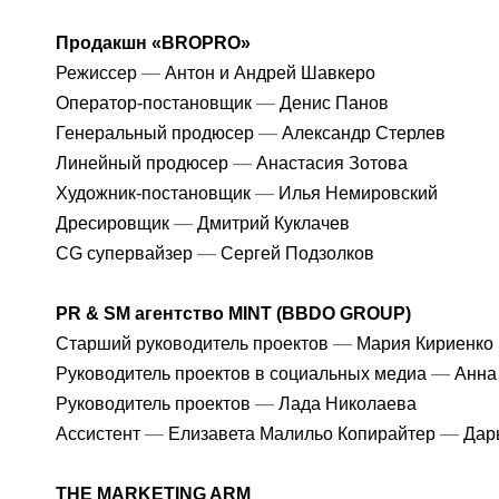
Продакшн «BROPRO»
—
Режиссер
Антон и Андрей Шавкеро
—
Оператор-постановщик
Денис Панов
—
Генеральный продюсер
Александр Стерлев
—
Линейный продюсер
Анастасия Зотова
—
Художник-постановщик
Илья Немировский
—
Дресировщик
Дмитрий Куклачев
—
CG супервайзер
Сергей Подзолков
PR & SM агентство MINT (BBDO GROUP)
—
Старший руководитель проектов
Мария Кириенко
—
Руководитель проектов в социальных медиа
Анна
—
Руководитель проектов
Лада Николаева
—
—
Ассистент
Елизавета Малильо Копирайтер
Дар
THE MARKETING ARM